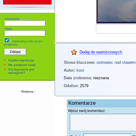
Użytkownik
Hasło
Zapamiętaj mnie
na tym
urządzeniu
Dodaj do wartościowych
Szybka rejestracja
Słowa kluczowe:
ostrowiec
nad stawem
Nie pamiętam hasła
Czy logowanie jest
Autor:
kost
wymagane?
Data zrobienia:
nieznana
Odsłon:
2579
- Reklama -
Komentarze
Wpisz swój komentarz: