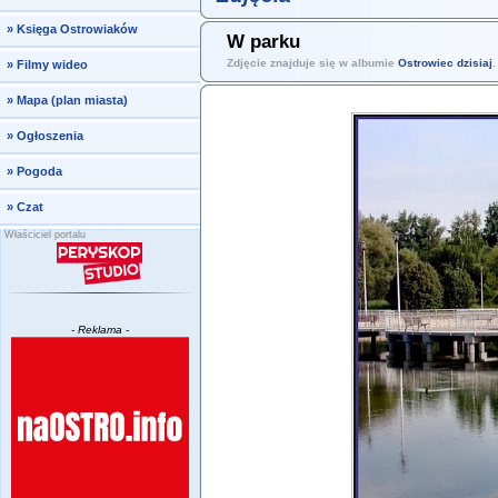
»
Księga Ostrowiaków
W parku
Zdjęcie znajduje się w albumie
Ostrowiec dzisiaj
.
»
Filmy wideo
»
Mapa (plan miasta)
»
Ogłoszenia
»
Pogoda
»
Czat
Właściciel portalu
- Reklama -