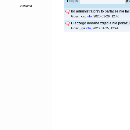
Podpis:
(G
- Reklama -
bo administratorzy to partacze nie f
Gość_xxx
info
, 2020-01-29, 12:46
Dlaczego dodane zdjęcia nie pokazu
Gość_Iga
info
, 2020-01-25, 12:44