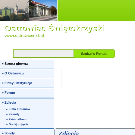
Ostrowiec Świętokrzyski
www.ostrowiecnr1.pl
Szukaj
w Portalu
»
Strona główna
»
O Ostrowcu
»
Firmy i instytucje
»
Forum
»
Zdjęcia
»
Lista albumów
»
Zasady
»
Załóż album
»
Dodaj zdjęcie
Zdjęcia
»
Sondy