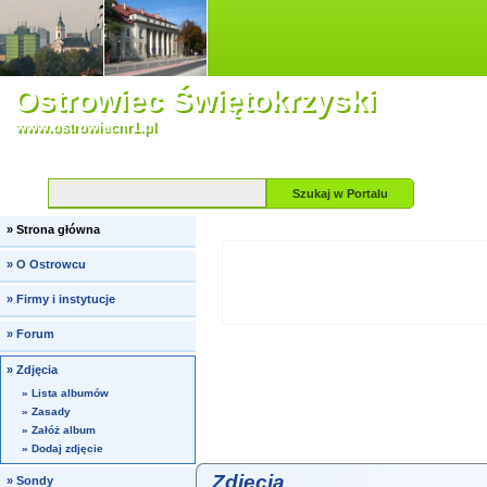
Ostrowiec Świętokrzyski
www.ostrowiecnr1.pl
Szukaj
w Portalu
»
Strona główna
»
O Ostrowcu
»
Firmy i instytucje
»
Forum
»
Zdjęcia
»
Lista albumów
»
Zasady
»
Załóż album
»
Dodaj zdjęcie
Zdjęcia
»
Sondy