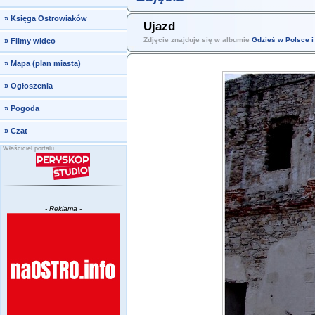
»
Księga Ostrowiaków
Ujazd
Zdjęcie znajduje się w albumie
Gdzieś w Polsce i
»
Filmy wideo
»
Mapa (plan miasta)
»
Ogłoszenia
»
Pogoda
»
Czat
Właściciel portalu
- Reklama -