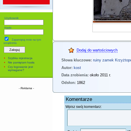
Użytkownik
Hasło
Zapamiętaj mnie
na tym
urządzeniu
Dodaj do wartościowych
Szybka rejestracja
Słowa kluczowe:
ruiny
zamek
Krzyżtop
Nie pamiętam hasła
Czy logowanie jest
Autor:
kost
wymagane?
Data zrobienia:
około 2011 r.
Odsłon:
1862
- Reklama -
Komentarze
Wpisz swój komentarz: