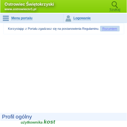
Ostrowiec Świętokrzyski
www.ostrowiecnr1.pl
Szukaj
Menu portalu
Logowanie
Korzystając z Portalu zgadzasz się na postanowienia
Regulaminu
.
Rozumiem
Profil ogólny
kost
użytkownika