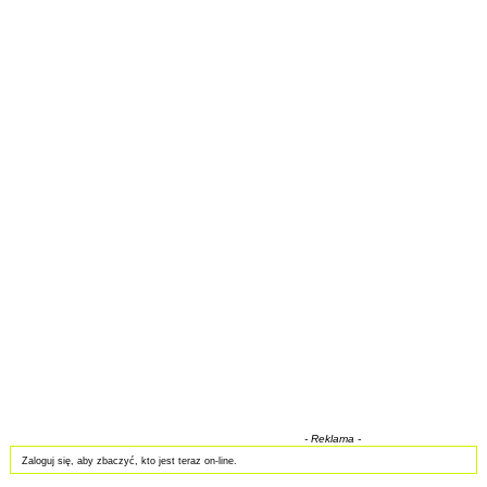
- Reklama -
Zaloguj się, aby zbaczyć, kto jest teraz on-line.