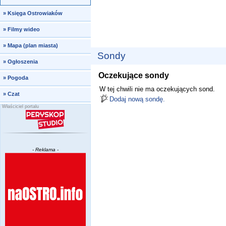
»
Księga Ostrowiaków
»
Filmy wideo
»
Mapa (plan miasta)
Sondy
»
Ogłoszenia
Oczekujące sondy
»
Pogoda
W tej chwili nie ma oczekujących sond.
»
Czat
Dodaj nową sondę.
Właściciel portalu
- Reklama -