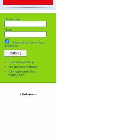
Użytkownik
Hasło
Zapamiętaj mnie
na tym
urządzeniu
Szybka rejestracja
Nie pamiętam hasła
Czy logowanie jest
wymagane?
- Reklama -