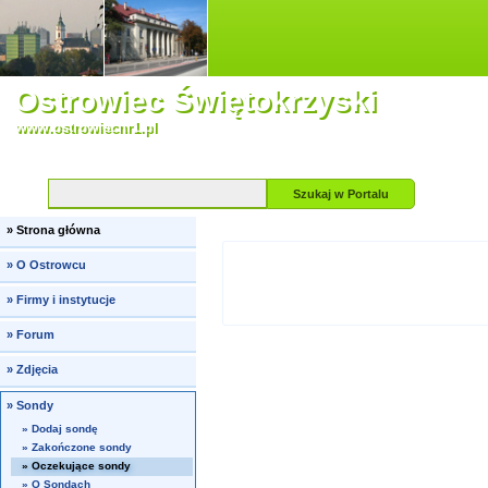
Ostrowiec Świętokrzyski
www.ostrowiecnr1.pl
Szukaj
w Portalu
»
Strona główna
»
O Ostrowcu
»
Firmy i instytucje
»
Forum
»
Zdjęcia
»
Sondy
»
Dodaj sondę
»
Zakończone sondy
» Oczekujące sondy
»
O Sondach