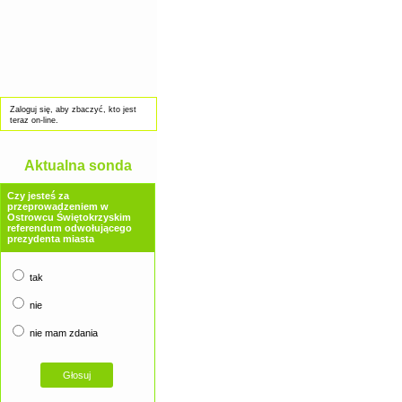
Zaloguj się, aby zbaczyć, kto jest
teraz on-line.
Aktualna sonda
Czy jesteś za
przeprowadzeniem w
Ostrowcu Świętokrzyskim
referendum odwołującego
prezydenta miasta
tak
nie
nie mam zdania