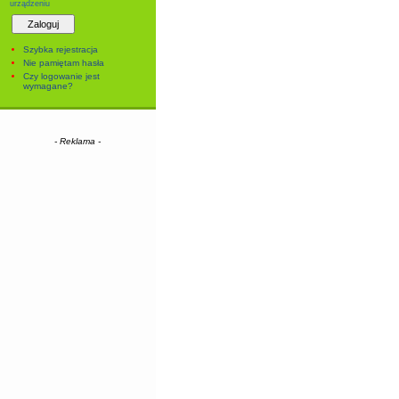
urządzeniu
Szybka rejestracja
Nie pamiętam hasła
Czy logowanie jest
wymagane?
- Reklama -