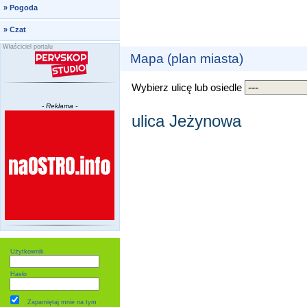
»
Pogoda
»
Czat
Właściciel portalu
Mapa (plan miasta)
Wybierz ulicę lub osiedle
- Reklama -
ulica Jeżynowa
Użytkownik
Hasło
Zapamiętaj mnie
na tym