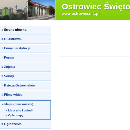
Ostrowiec Święto
www.ostrowiecnr1.pl
»
Strona główna
»
O Ostrowcu
»
Firmy i instytucje
»
Forum
»
Zdjęcia
»
Sondy
»
Księga Ostrowiaków
»
Filmy wideo
»
Mapa (plan miasta)
»
Lista ulic i osiedli
»
Opis mapy
»
Ogłoszenia