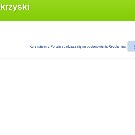
krzyski
Korzystając z Portalu zgadzasz się na postanowienia
Regulaminu
.