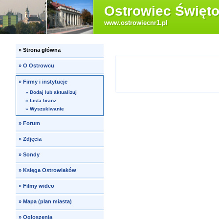
Ostrowiec Święto
www.ostrowiecnr1.pl
»
Strona główna
»
O Ostrowcu
»
Firmy i instytucje
»
Dodaj lub aktualizuj
»
Lista branż
»
Wyszukiwanie
»
Forum
»
Zdjęcia
»
Sondy
»
Księga Ostrowiaków
»
Filmy wideo
»
Mapa (plan miasta)
»
Ogłoszenia