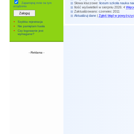
Słowa kluczowe:
liceum
szkoła
nauka
na
Zapamiętaj mnie
na tym
urządzeniu
Ilość wyświetleń w sierpniu 2026: 4
Więce
Zaktualizowano: czerwiec 2011
Aktualizuj dane
|
Zgłoś błąd w powyższy
Szybka rejestracja
Nie pamiętam hasła
Czy logowanie jest
wymagane?
- Reklama -