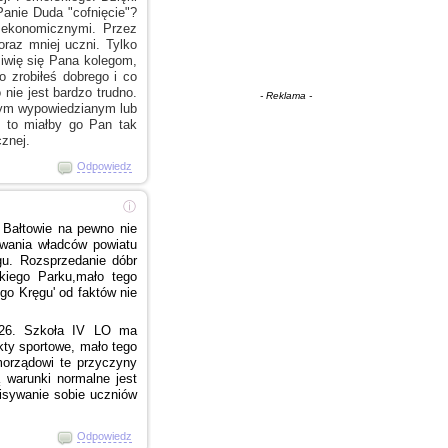
anie Duda "cofnięcie"?
 ekonomicznymi. Przez
raz mniej uczni. Tylko
ziwię się Pana kolegom,
co zrobiłeś dobrego
i co
 nie
jest bardzo trudno.
- Reklama -
ym wypowiedzianym lub
 to miałby go Pan tak
znej.
Odpowiedz
ⓘ
 Bałtowie
na pewno nie
wania władców powiatu
u. Rozsprzedanie dóbr
skiego Parku,mało tego
o Kręgu' od faktów nie
:26. Szkoła IV LO ma
ekty sportowe, mało tego
orządowi te przyczyny
 warunki normalne jest
pisywanie
sobie uczniów
Odpowiedz