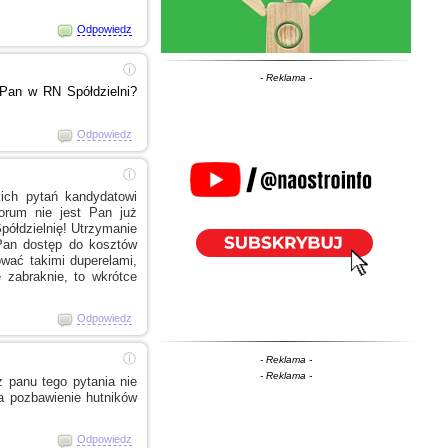
Odpowiedz
ⓘ
- Reklama -
ł Pan
w RN
Spółdzielni?
Odpowiedz
ⓘ
ich pytań kandydatowi
orum nie jest Pan już
półdzielnię! Utrzymanie
Pan dostęp do kosztów
ować takimi duperelami,
zabraknie, to wkrótce
Odpowiedz
ⓘ
- Reklama -
- Reklama -
z panu tego pytania nie
a pozbawienie hutników
Odpowiedz