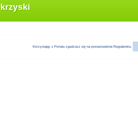
krzyski
Korzystając z Portalu zgadzasz się na postanowienia
Regulaminu
.