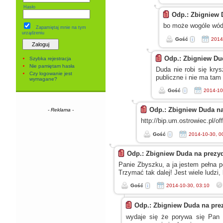
Hasło
Odp.: Zbigniew 
bo może wogóle wódk
Zapamiętaj mnie
na tym
urządzeniu
Gość
2014
Odp.: Zbigniew Du
Szybka rejestracja
Nie pamiętam hasła
Duda nie robi się kry
Czy logowanie jest
publiczne
i nie
ma tam f
wymagane?
Gość
2014-10
Odp.: Zbigniew Duda na
- Reklama -
http://bip.um.ostrowiec.pl/
Gość
2014-10-30, 0
Odp.: Zbigniew Duda na prezy
Panie Zbyszku,
a ja
jestem pełna p
Trzymać tak dalej! Jest wiele ludzi,
Gość
2014-10-30, 03:10
Odp.: Zbigniew Duda na pre
wydaje się że porywa się Pan