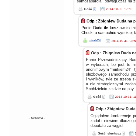
samozaparcia
i odwagi.czas
na z
Gość
2014-10-30, 17:50
Odp.: Zbigniew Duda na p
Panie Duda ile kosztowało 
Chodzi
o samochód
wysokiej k
mirek24
2014-10-31, 08:
Odp.: Zbigniew Duda na
Panie Przewodniczący Rad
w wyborach,
bo jest to 
anonimowym "mirkiem24", t
służbowego samochodu prze
i wyników,
tyle że trzeba si
a nie
strategicznymi zadani
Spółdzielnia zejdzie na psy.
Gość
2014-10-31, 1
Odp.: Zbigniew Duda
Oglądałem konferencje 
- Reklama -
zadał
i niewiem
dlaczego 
deputatu za węgiel
Gość_sluchacz