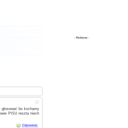
- Reklama -
ⓘ
 głosować bo kochamy
owie PISU reszta niech
Odpowiedz