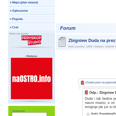
»
Mapa (plan miasta)
»
Ogłoszenia
»
Pogoda
Forum
»
Czat
Właściciel portalu
Zbigniew Duda na prez
Ilość postów: 1299 | Odsłon: 114040 
- Reklama -
Ostatni post na poprzedn
Odp.: Zbigniew 
Duda
i tak
bedzie pr
nasze miasto,
a on
emigruje jak już tu k
Użytkownik
Gość_PrawdziwyPo