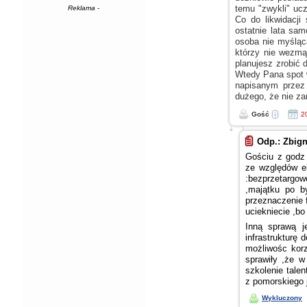
temu "zwykli" ucz
Reklama -
Co do likwidacji
ostatnie lata sa
osoba nie myśląca
którzy nie wezm
planujesz zrobić 
Wtedy Pana spot 
napisanym przez
dużego, że nie z
Gość
2
Odp.: Zbig
Gościu
z godz
ze względów
ek
:bezprzetargo
,majątku po b
przeznaczenie
uciekniecie ,bo
Inną sprawą j
infrastrukturę 
możliwośc kor
sprawiły ,że
szkolenie tale
z pomorskiego
Wykluczony