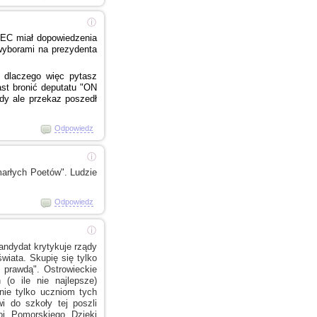
ⓘ
MEC
miał dopowiedzenia
wyborami
na prezydenta
, dlaczego więc pytasz
ast bronić deputatu "ON
y ale przekaz poszedł
Odpowiedz
ⓘ
arłych Poetów". Ludzie
Odpowiedz
ⓘ
ndydat krytykuje rządy
świata. Skupię się tylko
 prawdą".
Ostrowieckie
(o ile nie najlepsze)
nie tylko uczniom tych
 do szkoły tej poszli
j.
Pomorskiego. Dzięki