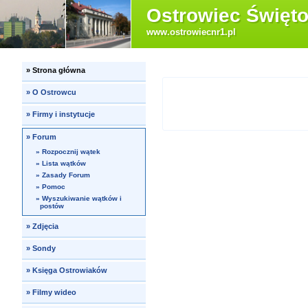
Ostrowiec Święto
www.ostrowiecnr1.pl
»
Strona główna
»
O Ostrowcu
»
Firmy i instytucje
»
Forum
»
Rozpocznij wątek
»
Lista wątków
»
Zasady Forum
»
Pomoc
»
Wyszukiwanie wątków i
postów
»
Zdjęcia
»
Sondy
»
Księga Ostrowiaków
»
Filmy wideo