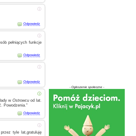
ⓘ
Odpowiedz
ⓘ
sób pełniących funkcje
Odpowiedz
ⓘ
Odpowiedz
- Ogłoszenie społeczne -
ⓘ
kłady
w
Ostrowcu
od lat.
ać. Powodzenia."
Odpowiedz
ⓘ
rzez tyle lat,gratuluję