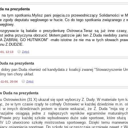
da na prezydenta
 na tym spotkaniu.Mylisz pani pojęcia,co przewodniczący Solidarności
w 
ie zgody deputatu węglowego
w hucie.
Co do tego spotkania związanego
z 
 węglowy.
rozgrywacie tą batalie
o prezydenturę
Ostrowca
.Teraz są już inne czasy
est jedna przyczyna obrzucić błotem;patrzcie jaki ten Z.Duda niedobry zami
 ZABRAŁ GO HUTNIKOM" -mało istotne że nie ma
w tych
słowach prawd
anu
Z.DUDZIE.
Zgłoś
-01, 12:13
Duda na prezydenta
t dobry pan Duda również od kandydata
z koalicji
zwanej "Stowarzyszenie Um
lmy ten chory układ.
Zgłoś
-11-01, 20:04
w Duda na prezydenta
 Ostrowieckim (31 X) ukazał się spot wyborczy Z. Dudy.
W materiale
tym ka
ąc, że
w tym
czasie rządy te cofnęły
Ostrowiec
w każdej
dziedzinie m.in. o
oć
w innych
dziedzinach jestem
w stanie
wskazać, że Z. Duda "mija się
z
nazjalne osiągają jedne
z najlepszych
wyników egzaminów maturalnych 
rawie przy każdej szkole wybudowano duże sale sportowe, które służą 
 IV LO utworzono szkołę mistrzostwa sportowego. Dzięki temu manewrowi
ający osiągnięcia sportowe. Do szkoły tej uczęszczają uczniowie nawet
z Wo