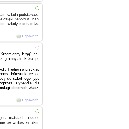
ⓘ
e tam szkoła podstawowa
e dzięki naborowi uczni
koro szkoły mistrzostwa
Odpowiedz
ⓘ
Krzemienny Krąg" jęsli
z gminnych ,które po
ch. Trudno na przykład
amy infrastrukturę do
ieży do szkół tego typu
oprzez stypendia dla
asługi obecnych władz.
Odpowiedz
ⓘ
iwy na maturach,
a co
do
.nie bę wnikać
w jakim