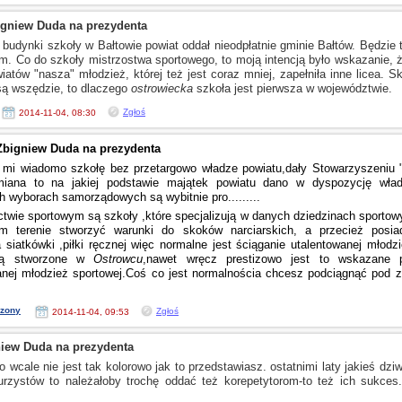
igniew Duda na prezydenta
 budynki szkoły
w Bałtowie
powiat oddał nieodpłatnie gminie Bałtów. Będzi
m. Co do szkoły mistrzostwa sportowego, to moją intencją było wskazanie, ż
atów "nasza" młodzież, której też jest coraz mniej, zapełniła inne licea. S
są wszędzie, to dlaczego
ostrowiecka
szkoła jest pierwsza
w województwie.
Zgłoś
2014-11-04, 08:30
Zbigniew Duda na prezydenta
mi wiadomo szkołę bez przetargowo władze powiatu,dały Stowarzyszeniu "
miana to na jakiej podstawie majątek powiatu dano
w dyspozycję
wład
h wyborach samorządowych są wybitnie pro.........
ctwie
sportowym są szkoły ,które specjalizują
w danych
dziedzinach sportowy
m terenie stworzyć warunki do skoków narciarskich,
a przecież
posiad
a siatkówki ,piłki ręcznej więc normalne jest ściąganie utalentowanej młodz
ją stworzone
w
Ostrowcu
,nawet
wręcz prestizowo jest to wskazane p
anej młodzież sportowej.Coś co jest normalnościa chcesz podciągnąć pod z
zony
Zgłoś
2014-11-04, 09:53
niew Duda na prezydenta
o wcale nie jest tak kolorowo jak to przedstawiasz. ostatnimi laty jakieś dz
rzystów to należałoby trochę oddać też korepetytorom-to też ich sukces