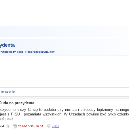
ydenta
|
Najnowszy post
|
Post rozpoczynający
iej stronie
Duda na prezydenta
ezydentem czy Ci się to podoba czy nie. Ja
i chłopacy
będziemy na niego
jest
z PISU
i pozamiata
wszystkich.
W Urzędach
powinni być tylko członk
toś pisał.
Zgłoś
lak
2014-10-30, 16:04