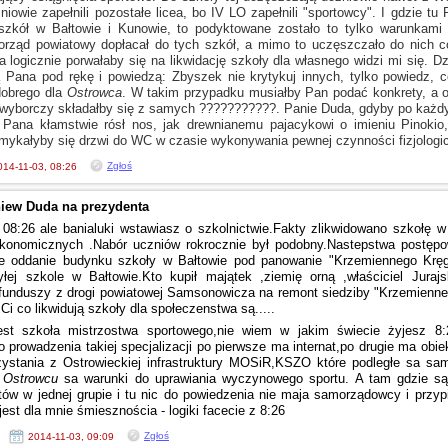
niowie zapełnili pozostałe licea, bo IV LO zapełnili "sportowcy".
I gdzie
tu P
 szkół
w Bałtowie
i Kunowie,
to podyktowane zostało to tylko warunkami
morząd powiatowy dopłacał do tych szkół,
a mimo
to uczęszczało do nich co
 logicznie porwałaby się na likwidację szkoły dla własnego widzi mi się. D
ą Pana pod rękę
i powiedzą:
Zbyszek nie krytykuj innych, tylko powiedz, 
dobrego dla
Ostrowca
.
W takim
przypadku musiałby Pan podać konkrety,
a o
wyborczy składałby się
z samych
???????????. Panie Duda, gdyby po każd
 Pana kłamstwie rósł nos, jak drewnianemu pajacykowi
o imieniu
Pinokio,
amykałyby się drzwi do WC
w czasie
wykonywania pewnej czynności fizjologic
Zgłoś
014-11-03, 08:26
niew Duda na prezydenta
08:26 ale banialuki wstawiasz
o szkolnictwie.Fakty
zlikwidowano szkołę
w
onomicznych .Nabór uczniów rokrocznie był podobny.Nastepstwa postępo
we oddanie budynku szkoły
w Bałtowie
pod panowanie "Krzemiennego Kręg
yłej szkole
w Bałtowie.Kto
kupił majątek ,ziemię orną ,właściciel Juraj
 funduszy
z drogi
powiatowej Samsonowicza na remont siedziby "Krzemienneg
 Ci co likwidują szkoły dla społeczenstwa są.....
est szkoła mistrzostwa sportowego,nie wiem
w jakim
świecie żyjesz 8
do prowadzenia takiej specjalizacji po pierwsze ma internat,po drugie ma obi
zystania
z Ostrowieckiej
infrastruktury MOSiR,KSZO które podległe sa sam
w
Ostrowcu
sa warunki do uprawiania wyczynowego sportu.
A tam
gdzie są
ntów
w jednej
grupie
i tu
nic do powiedzenia nie maja samorządowcy
i przy
jest dla mnie śmiesznościa - logiki facecie
z 8:26
Zgłoś
2014-11-03, 09:09