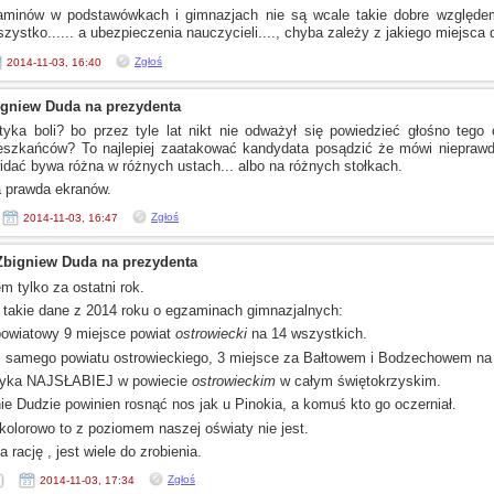
aminów
w podstawówkach
i gimnazjach
nie są wcale takie dobre względem
szystko......
a ubezpieczenia
nauczycieli...., chyba zależy
z jakiego
miejsca d
Zgłoś
2014-11-03, 16:40
igniew Duda na prezydenta
tyka boli? bo przez tyle lat nikt nie odważył się powiedzieć głośno teg
szkańców? To najlepiej zaatakować kandydata posądzić że mówi niepra
widać bywa różna
w różnych
ustach... albo na różnych stołkach.
a prawda ekranów.
Zgłoś
2014-11-03, 16:47
Zbigniew Duda na prezydenta
m tylko za ostatni rok.
 takie dane
z 2014
roku
o egzaminach
gimnazjalnych:
 powiatowy 9 miejsce powiat
ostrowiecki
na 14 wszystkich.
z samego
powiatu ostrowieckiego, 3 miejsce za Bałtowem
i Bodzechowem
na 
tyka NAJSŁABIEJ
w powiecie
ostrowieckim
w całym
świętokrzyskim.
nie Dudzie powinien rosnąć nos jak
u Pinokia,
a komuś
kto go oczerniał.
 kolorowo to
z poziomem
naszej oświaty nie jest.
 rację , jest wiele do zrobienia.
Zgłoś
2014-11-03, 17:34