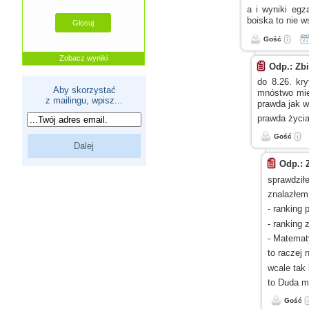
a i wyniki
egz
boiska to nie w
Gość
Zobacz wyniki
Odp.: Zb
do 8.26. kry
Aby skorzystać
mnóstwo mie
z mailingu, wpisz...
prawda jak 
prawda życi
Gość
Odp.: 
sprawdziłe
znalazłem
- ranking
- ranking
- Matema
to raczej 
wcale tak
to Duda ma
Gość