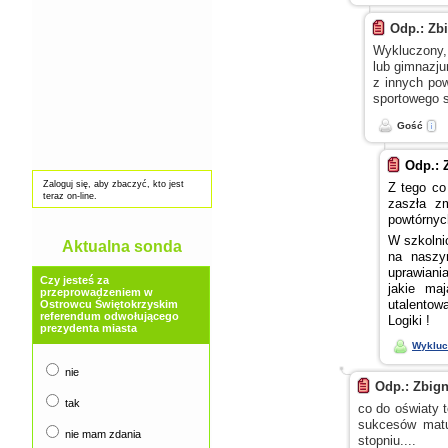
Odp.: Zb
Wykluczony,
lub gimnazju
z innych
powi
sportowego 
Gość
Odp.: 
Zaloguj się, aby zbaczyć, kto jest
Z tego
co 
teraz on-line.
zaszła z
powtórnyc
W szkolni
Aktualna sonda
na naszy
uprawiani
Czy jesteś za
jakie ma
przeprowadzeniem w
utalentow
Ostrowcu Świętokrzyskim
referendum odwołującego
Logiki !
prezydenta miasta
Wykluc
nie
Odp.: Zbig
tak
co do oświaty t
sukcesów matu
nie mam zdania
stopniu....