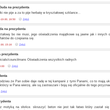
Duda na prezydenta
i nie pije
a za
to pije herbatę
w kryształowej
szklance...
Zgłoś
-10-30, 16:50
da na prezydenta
ształowy bo nie musi, jego oświadczenia majątkowe są jawne jak
i innych
o
aktów do czepiania się.
Zgłoś
-30, 15:16
 prezydenta
officials/councilmans Oświadczenia wszystkich radnych
Zgłoś
0:00
denta
odziwu że Pan sobie daje radę
w tej
kampanii
z tymi
Panami, co to mają u
 którzy
w Pana
wierzę, ale są zastraszani
i boją
się oficjalnie do tego przyzn
Zgłoś
zydenta
z motyką
na słońce. skruszyć beton nie jest tak łatwo który zastał się p