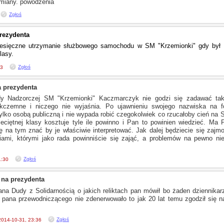
miany. powodzenia
Zgłoś
rezydenta
miesięczne utrzymanie służbowego samochodu
w SM
"Krzemionki" gdy by
lasy.
Zgłoś
53
 prezydenta
y Nadzorczej SM "Krzemionki" Kaczmarczyk nie godzi się zadawać tak
nikczemne
i niczego
nie wyjaśnia. Po ujawnieniu swojego nazwiska na f
ylko osobą publiczną
i nie
wypada robić czegokolwiek co rzucałoby cień na S
ciętnej klasy kosztuje tyle ile powinno
i Pan
to powinien wiedzieć. Ma 
ę na tym znać by je właściwie interpretować. Jak dalej będziecie się zajm
ami, którymi jako rada powinniście się zająć,
a problemów
na pewno nie 
Zgłoś
1:30
 na prezydenta
pana Dudy
z Solidarnością
o jakich
reliktach pan mówił bo żaden dziennikar
pana przewodniczącego nie zdenerwowało to jak 20 lat temu zgodził się n
Zgłoś
2014-10-31, 23:36