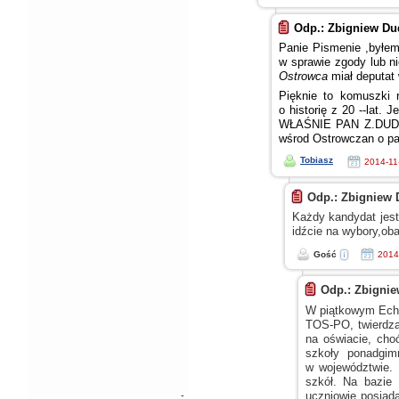
Odp.: Zbigniew Du
Panie Pismenie ,byłem
w sprawie
zgody lub n
Ostrowca
miał deputat
Pięknie to komuszki 
o historię
z 20
--lat. J
WŁAŚNIE PAN Z.DUDA
wśrod Ostrowczan
o p
Tobiasz
2014-11
Odp.: Zbigniew 
Każdy kandydat jes
idźcie na wybory,oba
Gość
2014
Odp.: Zbignie
W piątkowym
Echu
TOS-PO, twierdz
na oświacie, ch
szkoły ponadgim
w województwie.
P
szkół. Na bazie
uczniowie posiad
-