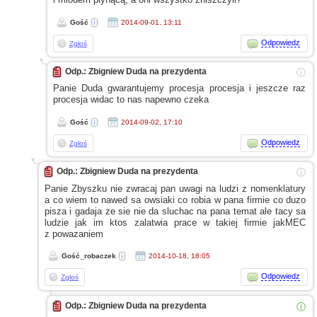
Gość
2014-09-01, 13:11
Odpowiedz
Zgłoś
Odp.: Zbigniew Duda na prezydenta
ⓘ
Panie Duda gwarantujemy procesja procesja
i jeszcze
raz
procesja widac to nas napewno czeka
Gość
2014-09-02, 17:10
Odpowiedz
Zgłoś
Odp.: Zbigniew Duda na prezydenta
ⓘ
Panie Zbyszku nie zwracaj pan uwagi na ludzi
z nomenklatury
a co
wiem to nawed sa owsiaki co robia
w pana
firmie co duzo
pisza
i gadaja
ze sie
nie da sluchac na pana temat ale tacy sa
ludzie jak im ktos zalatwia prace
w takiej
firmie jakMEC
z powazaniem
Gość_robaczek
2014-10-18, 18:05
Odpowiedz
Zgłoś
Odp.: Zbigniew Duda na prezydenta
ⓘ