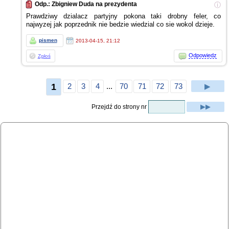
Odp.: Zbigniew Duda na prezydenta
ⓘ
Prawdziwy dzialacz partyjny pokona taki drobny feler, co
najwyzej jak poprzednik nie bedzie wiedzial co sie wokol dzieje.
pismen
2013-04-15, 21:12
Odpowiedz
Zgłoś
1
2
3
4
...
70
71
72
73
▶
Przejdź do strony nr