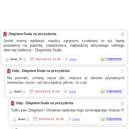
Zbigniew Duda na prezydenta
ⓘ
Jeżeli mamy wybierać między zgranymi szulerami to już lepiej
postawmy na patriotę, związkowca, najbardziej aktywnego radnego
obecnej kadencji - Zbigniewa Dudę.
Odpowiedz
Gość_P.
2013-04-14, 21:39
Zgłoś
Odp.: Zbigniew Duda na prezydenta
ⓘ
Na pomniki, zmiany nazw ulic, marsze
w obronie
prywatnych
interesów, msze
i od
razu będzie piknie, że cud.
Odpowiedz
Gość
2013-04-15, 07:40
Zgłoś
Odp.: Zbigniew Duda na prezydenta
ⓘ
Tylko pan Zbigniew ! Ostatnia nadzieja tego umierającego miasta !!!
Odpowiedz
Gość
2013-04-15, 20:30
Zgłoś