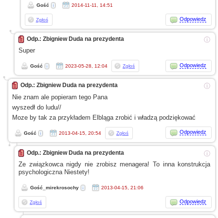
Gość
2014-11-11, 14:51
Odpowiedz
Zgłoś
Odp.: Zbigniew Duda na prezydenta
ⓘ
Super
Odpowiedz
Gość
2023-05-28, 12:04
Zgłoś
Odp.: Zbigniew Duda na prezydenta
ⓘ
Nie znam ale popieram tego Pana
wyszedł do ludu//
Moze by tak za przykładem Elbląga zrobić
i władzą
podziękować
Odpowiedz
Gość
2013-04-15, 20:54
Zgłoś
Odp.: Zbigniew Duda na prezydenta
ⓘ
Ze związkowca
nigdy nie zrobisz menagera! To inna konstrukcja
psychologiczna Niestety!
Gość_mirekrosochy
2013-04-15, 21:06
Odpowiedz
Zgłoś