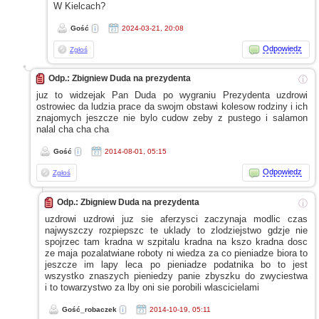
W Kielcach?
Gość
2024-03-21, 20:08
Odpowiedz
Zgłoś
Odp.: Zbigniew Duda na prezydenta
ⓘ
juz to widzejak Pan Duda po wygraniu Prezydenta uzdrowi
ostrowiec da ludzia prace da swojm obstawi kolesow rodziny
i ich
znajomych jeszcze nie bylo cudow zeby
z pustego
i salamon
nalal cha cha cha
Gość
2014-08-01, 05:15
Odpowiedz
Zgłoś
Odp.: Zbigniew Duda na prezydenta
ⓘ
uzdrowi uzdrowi juz sie aferzysci zaczynaja modlic czas
najwyszczy rozpiepszc te uklady to zlodziejstwo gdzje nie
spojrzec tam kradna
w szpitalu
kradna na kszo kradna dosc
ze maja
pozalatwiane roboty ni wiedza za co pieniadze biora to
jeszcze im lapy leca po pieniadze podatnika bo to jest
wszystko znaszych pieniedzy panie zbyszku do zwyciestwa
i to
towarzystwo za lby oni sie porobili wlascicielami
Gość_robaczek
2014-10-19, 05:11