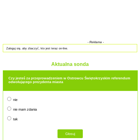
- Reklama -
Zaloguj się, aby zbaczyć, kto jest teraz on-line.
Aktualna sonda
Czy jesteś za przeprowadzeniem w Ostrowcu Świętokrzyskim referendum
odwołującego prezydenta miasta
nie
nie mam zdania
tak