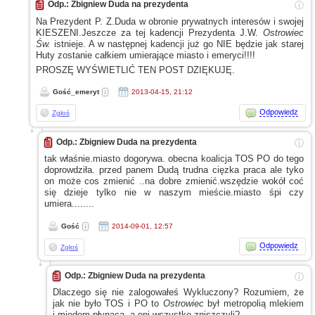
Odp.: Zbigniew Duda na prezydenta
ⓘ
Na Prezydent P. Z.Duda
w obronie
prywatnych interesów
i swojej
KIESZENI.Jeszcze za tej kadencji Prezydenta J.W.
Ostrowiec
Św.
istnieje.
A w następnej
kadencji już go NIE będzie jak starej
Huty zostanie całkiem umierające miasto
i emeryci!!!!
PROSZĘ WYŚWIETLIĆ TEN POST DZIĘKUJĘ.
Gość_emeryt
2013-04-15, 21:12
Odpowiedz
Zgłoś
Odp.: Zbigniew Duda na prezydenta
ⓘ
tak właśnie.miasto dogorywa. obecna koalicja TOS PO do tego
doprowdziła. przed panem Dudą trudna cięzka praca ale tyko
on może cos zmienić ..na dobre zmienić.wszędzie wokół coć
się dzieje tylko nie
w naszym
mieście.miasto śpi czy
umiera........
Gość
2014-09-01, 12:57
Odpowiedz
Zgłoś
Odp.: Zbigniew Duda na prezydenta
ⓘ
Dlaczego się nie zalogowałeś Wykluczony? Rozumiem, że
jak nie było TOS
i PO
to
Ostrowiec
był metropolią mlekiem
i miodem
płynącą,
a oni
wszystko zniszczyli?