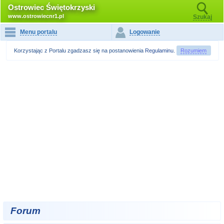
Ostrowiec Świętokrzyski
www.ostrowiecnr1.pl
Szukaj
Menu portalu
Logowanie
Korzystając z Portalu zgadzasz się na postanowienia
Regulaminu
.
Rozumiem
Forum