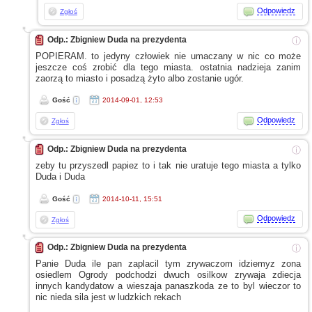
Odpowiedz
Zgłoś
Odp.: Zbigniew Duda na prezydenta
ⓘ
POPIERAM. to jedyny człowiek nie umaczany
w nic
co może
jeszcze coś zrobić dla tego miasta. ostatnia nadzieja zanim
zaorzą to miasto
i posadzą
żyto albo zostanie ugór.
Gość
2014-09-01, 12:53
Odpowiedz
Zgłoś
Odp.: Zbigniew Duda na prezydenta
ⓘ
zeby tu przyszedl papiez to
i tak
nie uratuje tego miasta
a tylko
Duda
i Duda
Gość
2014-10-11, 15:51
Odpowiedz
Zgłoś
Odp.: Zbigniew Duda na prezydenta
ⓘ
Panie Duda ile pan zaplacil tym zrywaczom idziemyz zona
osiedlem Ogrody podchodzi dwuch osilkow zrywaja zdiecja
innych kandydatow
a wieszaja
panaszkoda
ze to
byl wieczor to
nic nieda sila jest
w ludzkich
rekach