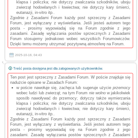
klapsa i policzka; nie dotyczy zwalczania szkodników, uboju
zwierząt hodowlanych i łowiectwa; nie dotyczy kary śmierci,
eutanazji, in-vitro itp..
Zgodnie z Zasadami Forum każdy post sprzeczny z Zasadami
Forum, jest wyłączany z wyświetlania. Jeśli jesteś autorem tego
posta - prosimy wypowiadaj się na Forum zgodnie z jego
zasadami. Zasadę wyłączania postów sprzecznych z Zasadami
Forum stosujemy jednakowo wobec wszystkich Forumowiczów.
Dzięki temu możemy utrzymać pozytywną atmosferę na Forum.
2025-10-16, 04:43
Treść posta dostępna jest dla zalogowanych użytkowników.
Ten post jest sprzeczny z Zasadami Forum. W poście znajduje się
nadużcie opisane w Zasadach Forum:
w poście nawołuje się, zachęca lub sugeruje użycie
przemocy
wobec ludzi lub zwierząt; na tym Forum
nie wolno
w jakikolwiek
sposób nawoływać do przemocy; dotyczy także wymierzania
klapsa i policzka; nie dotyczy zwalczania szkodników, uboju
zwierząt hodowlanych i łowiectwa; nie dotyczy kary śmierci,
eutanazji, in-vitro itp..
Zgodnie z Zasadami Forum każdy post sprzeczny z Zasadami
Forum, jest wyłączany z wyświetlania. Jeśli jesteś autorem tego
posta - prosimy wypowiadaj się na Forum zgodnie z jego
zasadami. Zasadę wyłączania postów sprzecznych z Zasadami