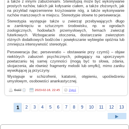
a także
z innymi
zaburzeniami. Stereotypią może być wykonywanie
prostych ruchów, takich jak kołysanie ciałem,
a także
złożonych, jak
na przykład naprzemienne krzyżowanie nóg,
a także
wykonywanie
ruchów marszowych
w miejscu.
Stereotypie słowne to perseweracje.
Stereotypia występuje także
u zwierząt
przebywających długo
w zamknięciu
w sztucznym
środowisku, np.
w ogrodach
zoologicznych, hodowlach przemysłowych, fermach zwierząt
futerkowych. Wzbogacanie otoczenia, dostarczanie zwierzętom
różnych dodatkowych bodźców
i powiększanie
wybiegów opóźnia lub
zmniejsza intensywność stereotypii.
Perseweracja (łac. perseveratio – obstawanie przy czymś) – objaw
niektórych zaburzeń psychicznych, polegający na uporczywym
powtarzaniu tej samej czynności (mogą być to słowa, zdania,
skojarzenia, ale również fragmenty melodii lub omyłki), mimo zaniku
wywołującej ją przyczyny.
Występuje
w schizofrenii,
katatonii, otępieniu, upośledzeniu
umysłowym, osobowości anankastycznej.
Gość
2023-02-16, 22:45
Zgłoś
1
2
3
4
5
6
7
8
9
10
11
12
13
▶