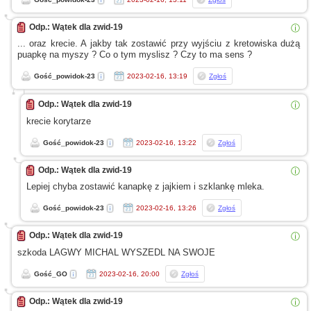
Odp.: Wątek dla zwid-19
ⓘ
... oraz krecie.
A jakby
tak zostawić przy wyjściu
z kretowiska
dużą
puapkę na myszy ? Co
o tym
myslisz ? Czy to ma sens ?
Gość_powidok-23
2023-02-16, 13:19
Zgłoś
Odp.: Wątek dla zwid-19
ⓘ
krecie korytarze
Gość_powidok-23
2023-02-16, 13:22
Zgłoś
Odp.: Wątek dla zwid-19
ⓘ
Lepiej chyba zostawić kanapkę
z jajkiem
i szklankę
mleka.
Gość_powidok-23
2023-02-16, 13:26
Zgłoś
Odp.: Wątek dla zwid-19
ⓘ
szkoda LAGWY MICHAL WYSZEDL NA SWOJE
Gość_GO
2023-02-16, 20:00
Zgłoś
Odp.: Wątek dla zwid-19
ⓘ