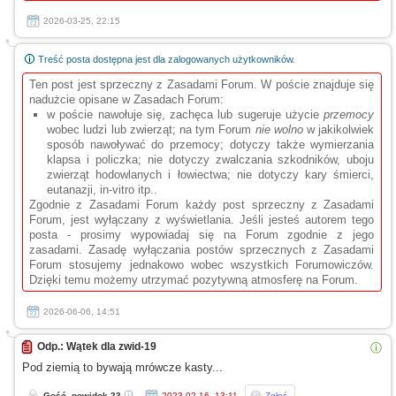
2026-03-25, 22:15
Treść posta dostępna jest dla zalogowanych użytkowników.
Ten post jest sprzeczny z Zasadami Forum. W poście znajduje się
nadużcie opisane w Zasadach Forum:
w poście nawołuje się, zachęca lub sugeruje użycie
przemocy
wobec ludzi lub zwierząt; na tym Forum
nie wolno
w jakikolwiek
sposób nawoływać do przemocy; dotyczy także wymierzania
klapsa i policzka; nie dotyczy zwalczania szkodników, uboju
zwierząt hodowlanych i łowiectwa; nie dotyczy kary śmierci,
eutanazji, in-vitro itp..
Zgodnie z Zasadami Forum każdy post sprzeczny z Zasadami
Forum, jest wyłączany z wyświetlania. Jeśli jesteś autorem tego
posta - prosimy wypowiadaj się na Forum zgodnie z jego
zasadami. Zasadę wyłączania postów sprzecznych z Zasadami
Forum stosujemy jednakowo wobec wszystkich Forumowiczów.
Dzięki temu możemy utrzymać pozytywną atmosferę na Forum.
2026-06-06, 14:51
Odp.: Wątek dla zwid-19
ⓘ
Pod ziemią to bywają mrówcze kasty...
Gość_powidok-23
2023-02-16, 13:11
Zgłoś