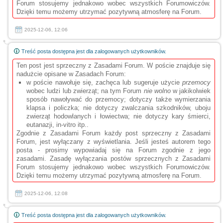
Forum stosujemy jednakowo wobec wszystkich Forumowiczów.
Dzięki temu możemy utrzymać pozytywną atmosferę na Forum.
2025-12-06, 12:06
Treść posta dostępna jest dla zalogowanych użytkowników.
Ten post jest sprzeczny z Zasadami Forum. W poście znajduje się
nadużcie opisane w Zasadach Forum:
w poście nawołuje się, zachęca lub sugeruje użycie
przemocy
wobec ludzi lub zwierząt; na tym Forum
nie wolno
w jakikolwiek
sposób nawoływać do przemocy; dotyczy także wymierzania
klapsa i policzka; nie dotyczy zwalczania szkodników, uboju
zwierząt hodowlanych i łowiectwa; nie dotyczy kary śmierci,
eutanazji, in-vitro itp..
Zgodnie z Zasadami Forum każdy post sprzeczny z Zasadami
Forum, jest wyłączany z wyświetlania. Jeśli jesteś autorem tego
posta - prosimy wypowiadaj się na Forum zgodnie z jego
zasadami. Zasadę wyłączania postów sprzecznych z Zasadami
Forum stosujemy jednakowo wobec wszystkich Forumowiczów.
Dzięki temu możemy utrzymać pozytywną atmosferę na Forum.
2025-12-06, 12:08
Treść posta dostępna jest dla zalogowanych użytkowników.