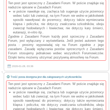
Ten post jest sprzeczny z Zasadami Forum. W poście znajduje się
nadużcie opisane w Zasadach Forum:
w poście nawołuje się, zachęca lub sugeruje użycie
przemocy
wobec ludzi lub zwierząt; na tym Forum
nie wolno
w jakikolwiek
sposób nawoływać do przemocy; dotyczy także wymierzania
klapsa i policzka; nie dotyczy zwalczania szkodników, uboju
zwierząt hodowlanych i łowiectwa; nie dotyczy kary śmierci,
eutanazji, in-vitro itp..
Zgodnie z Zasadami Forum każdy post sprzeczny z Zasadami
Forum, jest wyłączany z wyświetlania. Jeśli jesteś autorem tego
posta - prosimy wypowiadaj się na Forum zgodnie z jego
zasadami. Zasadę wyłączania postów sprzecznych z Zasadami
Forum stosujemy jednakowo wobec wszystkich Forumowiczów.
Dzięki temu możemy utrzymać pozytywną atmosferę na Forum.
2026-01-28, 03:36
Treść posta dostępna jest dla zalogowanych użytkowników.
Ten post jest sprzeczny z Zasadami Forum. W poście znajduje się
nadużcie opisane w Zasadach Forum:
w poście nawołuje się, zachęca lub sugeruje użycie
przemocy
wobec ludzi lub zwierząt; na tym Forum
nie wolno
w jakikolwiek
sposób nawoływać do przemocy; dotyczy także wymierzania
klapsa i policzka; nie dotyczy zwalczania szkodników, uboju
zwierząt hodowlanych i łowiectwa; nie dotyczy kary śmierci,