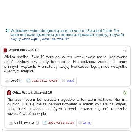
W aktualnym widoku dostępne są posty sprzeczne z Zasadami Forum. Ten
widok ma pewne ograniczenia (np. nie można odpowiadać na posty). Przywróć
zwykły widok wątku „Wątek dla zwid-19”.
Wątek dla zwid-19
ⓘ
Wielka prośba. Zwid-19 wrrzucaj
w ten
wątek swoje teorie, kopiowane
jakieś artykuły czy co ty tam robisz. Nie będziesz zaśmiecał forum
w innych
wątkach.
A amatorzy
twojej twórczości będą mieć wszystko
w jednym
miejscu.
Gość
2023-02-13, 09:03
Zgłoś
Odp.: Wątek dla zwid-19
ⓘ
Nie zaśmiecam bo wrzucam zgodbie
z tematem
wątków. Nie ma
głupich, już się nieraz naprodukowałem
a admin
cyk usunal wątek,
żeby ludzi uświadamiać (tych których jeszcze się da) to trzeba
wrzucać
w różne
wątki.
Gość_zwid-19
2023-02-13, 09:24
Zgłoś