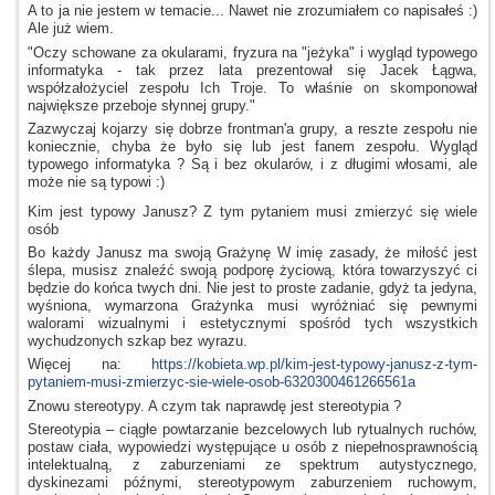
A to
ja nie jestem
w temacie...
Nawet nie zrozumiałem co napisałeś :)
Ale już wiem.
"Oczy schowane za okularami, fryzura na "jeżyka"
i wygląd
typowego
informatyka - tak przez lata prezentował się Jacek Łągwa,
współzałożyciel zespołu Ich Troje. To właśnie on skomponował
największe przeboje słynnej grupy."
Zazwyczaj kojarzy się dobrze frontman'a grupy,
a reszte
zespołu nie
koniecznie, chyba że było się lub jest fanem zespołu. Wygląd
typowego informatyka ? Są
i bez
okularów,
i z długimi
włosami, ale
może nie są typowi :)
Kim jest typowy Janusz?
Z tym
pytaniem musi zmierzyć się wiele
osób
Bo każdy Janusz ma swoją Grażynę
W imię
zasady, że miłość jest
ślepa, musisz znaleźć swoją podporę życiową, która towarzyszyć ci
będzie do końca twych dni. Nie jest to proste zadanie, gdyż ta jedyna,
wyśniona, wymarzona Grażynka musi wyróżniać się pewnymi
walorami wizualnymi
i estetycznymi
spośród tych wszystkich
wychudzonych szkap bez wyrazu.
Więcej na:
https://kobieta.wp.pl/kim-jest-typowy-janusz-z-tym-
pytaniem-musi-zmierzyc-sie-wiele-osob-6320300461266561a
Znowu stereotypy.
A czym
tak naprawdę jest stereotypia ?
Stereotypia – ciągłe powtarzanie bezcelowych lub rytualnych ruchów,
postaw ciała, wypowiedzi występujące
u osób
z niepełnosprawnością
intelektualną,
z zaburzeniami
ze spektrum
autystycznego,
dyskinezami późnymi, stereotypowym zaburzeniem ruchowym,