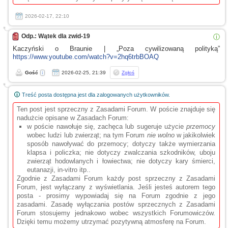
2026-02-17, 22:10
Odp.: Wątek dla zwid-19
ⓘ
Kaczyński
o Braunie
| „Poza cywilizowaną polityką”
https://www.youtube.com/watch?v=2hq6trbBOAQ
Gość
2026-02-25, 21:39
Zgłoś
Treść posta dostępna jest dla zalogowanych użytkowników.
Ten post jest sprzeczny z Zasadami Forum. W poście znajduje się
nadużcie opisane w Zasadach Forum:
w poście nawołuje się, zachęca lub sugeruje użycie
przemocy
wobec ludzi lub zwierząt; na tym Forum
nie wolno
w jakikolwiek
sposób nawoływać do przemocy; dotyczy także wymierzania
klapsa i policzka; nie dotyczy zwalczania szkodników, uboju
zwierząt hodowlanych i łowiectwa; nie dotyczy kary śmierci,
eutanazji, in-vitro itp..
Zgodnie z Zasadami Forum każdy post sprzeczny z Zasadami
Forum, jest wyłączany z wyświetlania. Jeśli jesteś autorem tego
posta - prosimy wypowiadaj się na Forum zgodnie z jego
zasadami. Zasadę wyłączania postów sprzecznych z Zasadami
Forum stosujemy jednakowo wobec wszystkich Forumowiczów.
Dzięki temu możemy utrzymać pozytywną atmosferę na Forum.