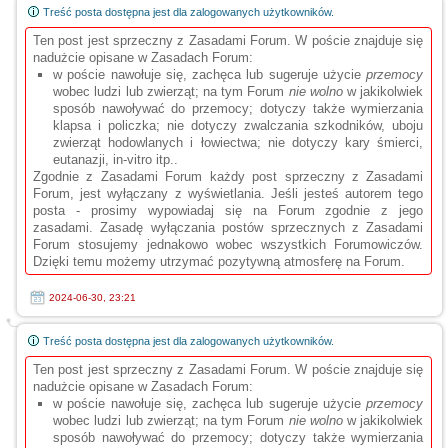
Treść posta dostępna jest dla zalogowanych użytkowników.
Ten post jest sprzeczny z Zasadami Forum. W poście znajduje się
nadużcie opisane w Zasadach Forum:
w poście nawołuje się, zachęca lub sugeruje użycie
przemocy
wobec ludzi lub zwierząt; na tym Forum
nie wolno
w jakikolwiek
sposób nawoływać do przemocy; dotyczy także wymierzania
klapsa i policzka; nie dotyczy zwalczania szkodników, uboju
zwierząt hodowlanych i łowiectwa; nie dotyczy kary śmierci,
eutanazji, in-vitro itp..
Zgodnie z Zasadami Forum każdy post sprzeczny z Zasadami
Forum, jest wyłączany z wyświetlania. Jeśli jesteś autorem tego
posta - prosimy wypowiadaj się na Forum zgodnie z jego
zasadami. Zasadę wyłączania postów sprzecznych z Zasadami
Forum stosujemy jednakowo wobec wszystkich Forumowiczów.
Dzięki temu możemy utrzymać pozytywną atmosferę na Forum.
2024-06-30, 23:21
Treść posta dostępna jest dla zalogowanych użytkowników.
Ten post jest sprzeczny z Zasadami Forum. W poście znajduje się
nadużcie opisane w Zasadach Forum:
w poście nawołuje się, zachęca lub sugeruje użycie
przemocy
wobec ludzi lub zwierząt; na tym Forum
nie wolno
w jakikolwiek
sposób nawoływać do przemocy; dotyczy także wymierzania