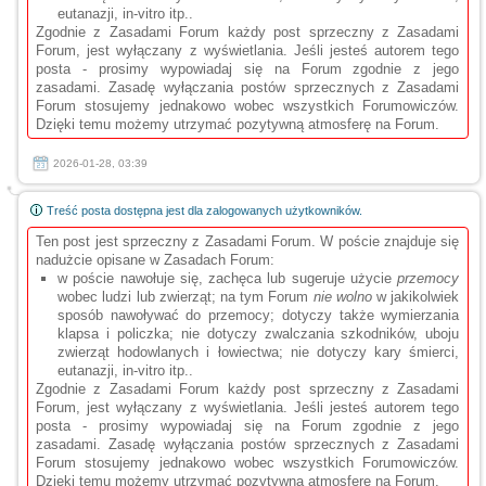
eutanazji, in-vitro itp..
Zgodnie z Zasadami Forum każdy post sprzeczny z Zasadami
Forum, jest wyłączany z wyświetlania. Jeśli jesteś autorem tego
posta - prosimy wypowiadaj się na Forum zgodnie z jego
zasadami. Zasadę wyłączania postów sprzecznych z Zasadami
Forum stosujemy jednakowo wobec wszystkich Forumowiczów.
Dzięki temu możemy utrzymać pozytywną atmosferę na Forum.
2026-01-28, 03:39
Treść posta dostępna jest dla zalogowanych użytkowników.
Ten post jest sprzeczny z Zasadami Forum. W poście znajduje się
nadużcie opisane w Zasadach Forum:
w poście nawołuje się, zachęca lub sugeruje użycie
przemocy
wobec ludzi lub zwierząt; na tym Forum
nie wolno
w jakikolwiek
sposób nawoływać do przemocy; dotyczy także wymierzania
klapsa i policzka; nie dotyczy zwalczania szkodników, uboju
zwierząt hodowlanych i łowiectwa; nie dotyczy kary śmierci,
eutanazji, in-vitro itp..
Zgodnie z Zasadami Forum każdy post sprzeczny z Zasadami
Forum, jest wyłączany z wyświetlania. Jeśli jesteś autorem tego
posta - prosimy wypowiadaj się na Forum zgodnie z jego
zasadami. Zasadę wyłączania postów sprzecznych z Zasadami
Forum stosujemy jednakowo wobec wszystkich Forumowiczów.
Dzięki temu możemy utrzymać pozytywną atmosferę na Forum.