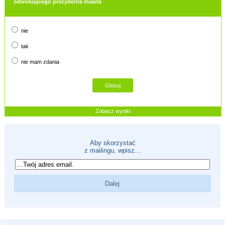
odwołującego prezydenta miasta
nie
tak
nie mam zdania
Zobacz wyniki
Aby skorzystać
z mailingu, wpisz...