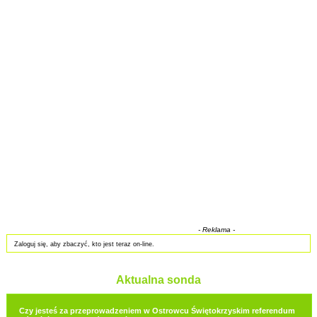
- Reklama -
Zaloguj się, aby zbaczyć, kto jest teraz on-line.
Aktualna sonda
Czy jesteś za przeprowadzeniem w Ostrowcu Świętokrzyskim referendum