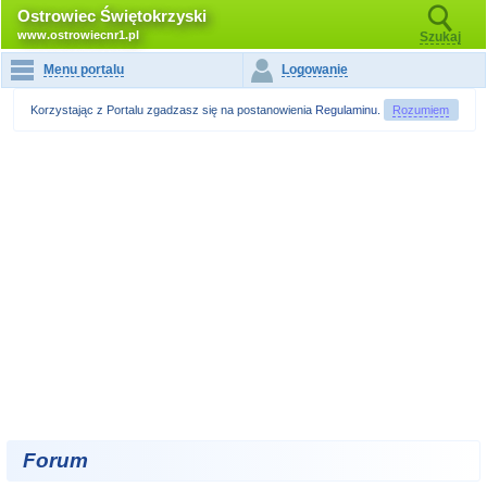
Ostrowiec Świętokrzyski
www.ostrowiecnr1.pl
Szukaj
Menu portalu
Logowanie
Korzystając z Portalu zgadzasz się na postanowienia
Regulaminu
.
Rozumiem
Forum