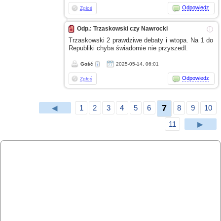
Odpowiedz
Zgłoś
Odp.: Trzaskowski czy Nawrocki
ⓘ
Trzaskowski 2 prawdziwe debaty
i wtopa.
Na 1 do
Republiki chyba świadomie nie przyszedl.
Gość
2025-05-14, 06:01
Odpowiedz
Zgłoś
7
◀
1
2
3
4
5
6
8
9
10
11
▶