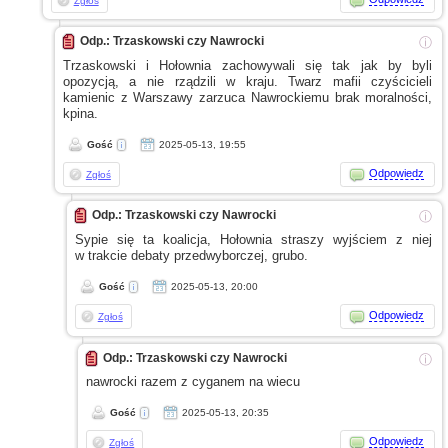
Zgłoś
Odp.: Trzaskowski czy Nawrocki
ⓘ
Trzaskowski
i Hołownia
zachowywali się tak jak by byli
opozycją,
a nie
rządzili
w kraju.
Twarz mafii czyścicieli
kamienic
z Warszawy
zarzuca Nawrockiemu brak moralności,
kpina.
Gość
2025-05-13, 19:55
Odpowiedz
Zgłoś
Odp.: Trzaskowski czy Nawrocki
ⓘ
Sypie się ta koalicja, Hołownia straszy wyjściem
z niej
w trakcie
debaty przedwyborczej, grubo.
Gość
2025-05-13, 20:00
Odpowiedz
Zgłoś
Odp.: Trzaskowski czy Nawrocki
ⓘ
nawrocki razem
z cyganem
na wiecu
Gość
2025-05-13, 20:35
Odpowiedz
Zgłoś