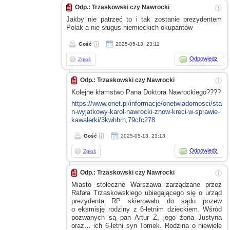
Odp.: Trzaskowski czy Nawrocki
ⓘ
Jakby nie patrzeć to
i tak
zostanie prezydentem
Polak
a nie
sługus niemieckich okupantów
Gość
2025-05-13, 23:11
Odpowiedz
Zgłoś
Odp.: Trzaskowski czy Nawrocki
ⓘ
Kolejne kłamstwo Pana Doktora Nawrockiego????
https://www.onet.pl/informacje/onetwiadomosci/sta
n-wyjatkowy-karol-nawrocki-znow-kreci-w-sprawie-
kawalerki/3kwhbrh,79cfc278
Gość
2025-05-13, 23:13
Odpowiedz
Zgłoś
Odp.: Trzaskowski czy Nawrocki
ⓘ
Miasto stołeczne Warszawa zarządzane przez
Rafała Trzaskowskiego ubiegającego się
o urząd
prezydenta RP skierowało do sądu pozew
o eksmisję
rodziny
z 6-letnim
dzieckiem. Wśród
pozwanych są pan Artur Ż, jego żona Justyna
oraz… ich 6-letni syn Tomek. Rodzina
o niewiele