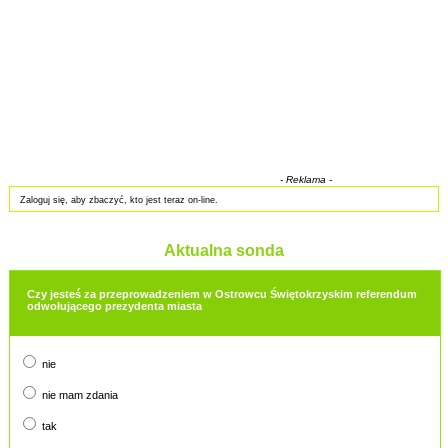
- Reklama -
Zaloguj się, aby zbaczyć, kto jest teraz on-line.
Aktualna sonda
Czy jesteś za przeprowadzeniem w Ostrowcu Świętokrzyskim referendum
odwołującego prezydenta miasta
nie
nie mam zdania
tak