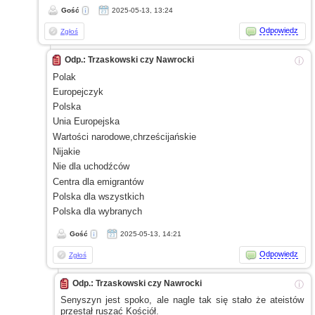
Gość
2025-05-13, 13:24
Odpowiedz
Zgłoś
Odp.: Trzaskowski czy Nawrocki
ⓘ
Polak
Europejczyk
Polska
Unia Europejska
Wartości narodowe,chrześcijańskie
Nijakie
Nie dla uchodźców
Centra dla emigrantów
Polska dla wszystkich
Polska dla wybranych
Gość
2025-05-13, 14:21
Odpowiedz
Zgłoś
Odp.: Trzaskowski czy Nawrocki
ⓘ
Senyszyn jest spoko, ale nagle tak się stało że ateistów
przestał ruszać Kościół.