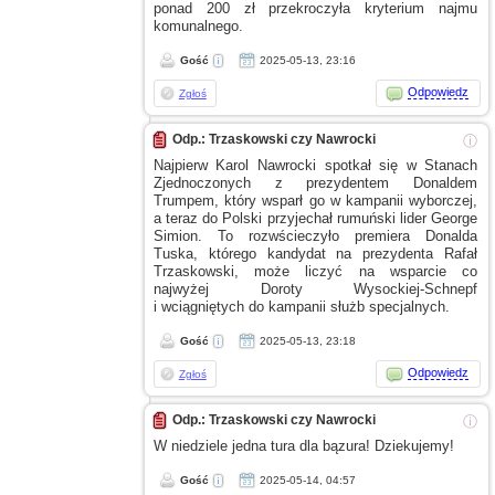
ponad 200 zł przekroczyła kryterium najmu
komunalnego.
Gość
2025-05-13, 23:16
Odpowiedz
Zgłoś
Odp.: Trzaskowski czy Nawrocki
ⓘ
Najpierw Karol Nawrocki spotkał się
w Stanach
Zjednoczonych
z prezydentem
Donaldem
Trumpem, który wsparł go
w kampanii
wyborczej,
a teraz
do Polski przyjechał rumuński lider George
Simion. To rozwścieczyło premiera Donalda
Tuska, którego kandydat na prezydenta Rafał
Trzaskowski, może liczyć na wsparcie co
najwyżej Doroty Wysockiej-Schnepf
i wciągniętych
do kampanii służb specjalnych.
Gość
2025-05-13, 23:18
Odpowiedz
Zgłoś
Odp.: Trzaskowski czy Nawrocki
ⓘ
W niedziele
jedna tura dla bązura! Dziekujemy!
Gość
2025-05-14, 04:57