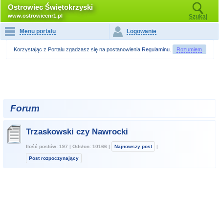
Ostrowiec Świętokrzyski
www.ostrowiecnr1.pl
Szukaj
Menu portalu
Logowanie
Korzystając z Portalu zgadzasz się na postanowienia
Regulaminu
.
Rozumiem
Forum
Trzaskowski czy Nawrocki
Ilość postów: 197 | Odsłon: 10166 |
Najnowszy post
|
Post rozpoczynający