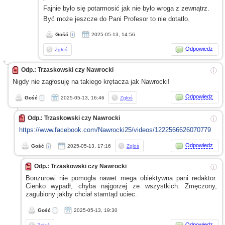
Fajnie było się potarmosić jak nie było wroga
z zewnątrz.
Być może jeszcze do Pani Profesor to nie dotatło.
Gość
2025-05-13, 14:56
Odpowiedz
Zgłoś
Odp.: Trzaskowski czy Nawrocki
ⓘ
Nigdy nie zagłosuję na takiego krętacza jak Nawrocki!
Odpowiedz
Gość
2025-05-13, 16:46
Zgłoś
Odp.: Trzaskowski czy Nawrocki
ⓘ
https://www.facebook.com/Nawrocki25/videos/1222566626070779
Odpowiedz
Gość
2025-05-13, 17:16
Zgłoś
Odp.: Trzaskowski czy Nawrocki
ⓘ
Bonżurowi nie pomogła nawet mega obiektywna pani redaktor.
Cienko wypadł, chyba najgorzej
ze wszystkich.
Zmęczony,
zagubiony jakby chciał stamtąd uciec.
Gość
2025-05-13, 19:30
Odpowiedz