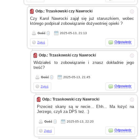
Odp.: Trzaskowski czy Nawrocki
ⓘ
Czy Karol Nawrocki zajął się już staruszkiem, wobec
którego podpisał zobowiązanie dożywotniej opieki ?
Gość
2025-05-13, 21:13
Odpowiedz
Zgłoś
Odp.: Trzaskowski czy Nawrocki
ⓘ
Widziałeś to zobowiązanie
i znasz
dokładnie jego
treść?
Gość
2025-05-13, 21:45
Odpowiedz
Zgłoś
Odp.: Trzaskowski czy Nawrocki
ⓘ
Przecież skany są
w necie...
Ehh... Ma łożyć na
Jerzego, czyli za DPS też. :)
Gość
2025-05-13, 22:20
Odpowiedz
Zgłoś