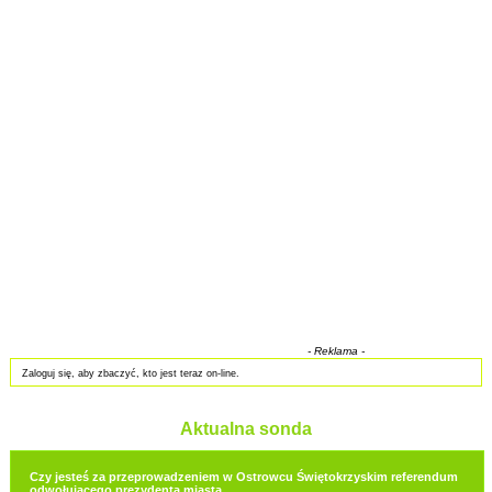
- Reklama -
Zaloguj się, aby zbaczyć, kto jest teraz on-line.
Aktualna sonda
Czy jesteś za przeprowadzeniem w Ostrowcu Świętokrzyskim referendum
odwołującego prezydenta miasta