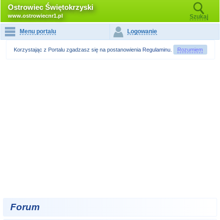
Ostrowiec Świętokrzyski
www.ostrowiecnr1.pl
Szukaj
Menu portalu
Logowanie
Korzystając z Portalu zgadzasz się na postanowienia
Regulaminu
.
Rozumiem
Forum