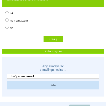
tak
nie mam zdania
nie
Zobacz wyniki
Aby skorzystać
z mailingu, wpisz...