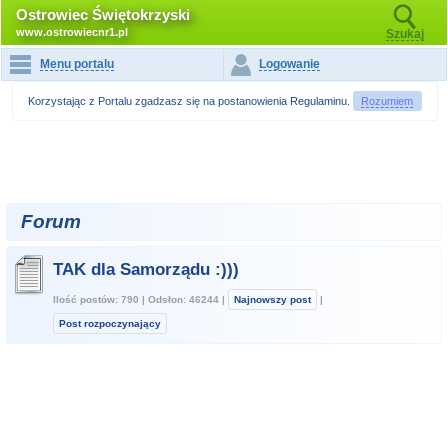
Ostrowiec Świętokrzyski
www.ostrowiecnr1.pl
Szukaj
Menu portalu
Logowanie
Korzystając z Portalu zgadzasz się na postanowienia
Regulaminu
.
Rozumiem
Forum
TAK dla Samorządu :)))
Ilość postów: 790 | Odsłon: 46244 |
Najnowszy post
|
Post rozpoczynający