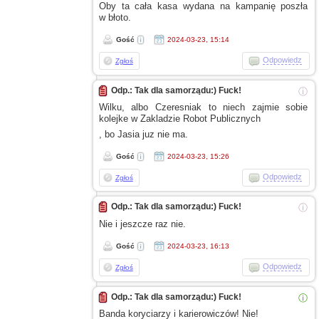
Oby ta cała kasa wydana na kampanię poszła
w błoto.
Gość
2024-03-23, 15:14
Odpowiedz
Zgłoś
Odp.: Tak dla samorządu:) Fuck!
ⓘ
Wilku, albo Czeresniak to niech zajmie sobie
kolejke
w Zakladzie
Robot Publicznych
, bo Jasia juz nie ma.
Gość
2024-03-23, 15:26
Odpowiedz
Zgłoś
Odp.: Tak dla samorządu:) Fuck!
ⓘ
Nie
i jeszcze
raz nie.
Gość
2024-03-23, 16:13
Odpowiedz
Zgłoś
Odp.: Tak dla samorządu:) Fuck!
ⓘ
Banda koryciarzy
i karierowiczów!
Nie!