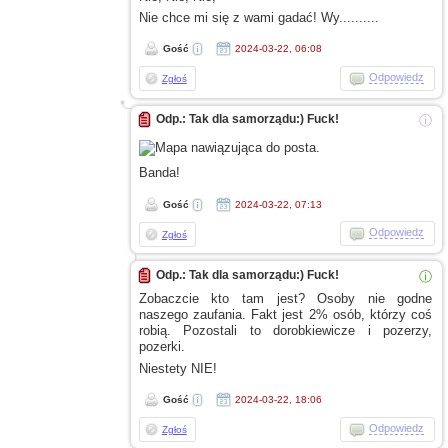
Nie chce mi się
z wami
gadać! Wy..........
Gość
2024-03-22, 06:08
Odpowiedz
Zgłoś
Odp.: Tak dla samorządu:) Fuck!
ⓘ
Banda!
Gość
2024-03-22, 07:13
Odpowiedz
Zgłoś
Odp.: Tak dla samorządu:) Fuck!
ⓘ
Zobaczcie kto tam jest? Osoby nie godne
naszego zaufania. Fakt jest 2% osób, którzy coś
robią. Pozostali to dorobkiewicze
i pozerzy,
pozerki.
Niestety NIE!
Gość
2024-03-22, 18:06
Odpowiedz
Zgłoś