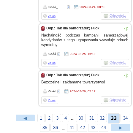
Gość_..... ...
2024-03-24, 08:50
Odpowiedz
Zgłoś
Odp.: Tak dla samorządu:) Fuck!
ⓘ
Nachalność podczas kampanii samorządowej
kandydatów
z tego
ugrupowania wywołuje odruch
wymiotny.
Gość
2024-03-25, 16:19
Odpowiedz
Zgłoś
Odp.: Tak dla samorządu:) Fuck!
ⓘ
Bezczelne
i zakłamane
towarzystwo!
Gość
2024-03-26, 05:17
Odpowiedz
Zgłoś
33
◀
1
2
3
4
...
30
31
32
34
35
36
...
41
42
43
44
▶