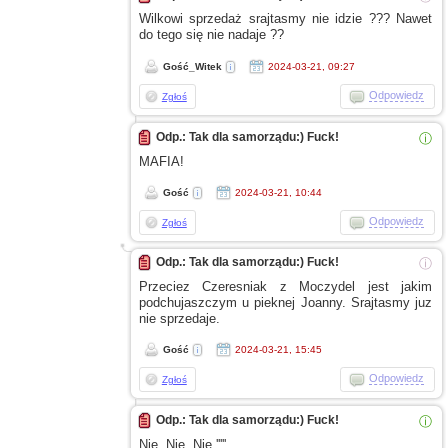
Wilkowi sprzedaż srajtasmy nie idzie ??? Nawet
do tego się nie nadaje ??
Gość_Witek
2024-03-21, 09:27
Odpowiedz
Zgłoś
Odp.: Tak dla samorządu:) Fuck!
ⓘ
MAFIA!
Gość
2024-03-21, 10:44
Odpowiedz
Zgłoś
Odp.: Tak dla samorządu:) Fuck!
ⓘ
Przeciez Czeresniak
z Moczydel
jest jakim
podchujaszczym
u pieknej
Joanny. Srajtasmy juz
nie sprzedaje.
Gość
2024-03-21, 15:45
Odpowiedz
Zgłoś
Odp.: Tak dla samorządu:) Fuck!
ⓘ
Nie, Nie, Nie,'''''