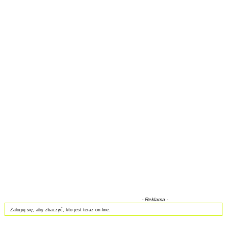
- Reklama -
Zaloguj się, aby zbaczyć, kto jest teraz on-line.