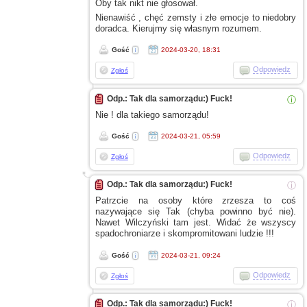
Oby tak nikt nie głosował.
Nienawiść , chęć zemsty
i złe
emocje to niedobry
doradca. Kierujmy się własnym rozumem.
Gość
2024-03-20, 18:31
Odpowiedz
Zgłoś
Odp.: Tak dla samorządu:) Fuck!
ⓘ
Nie ! dla takiego samorządu!
Gość
2024-03-21, 05:59
Odpowiedz
Zgłoś
Odp.: Tak dla samorządu:) Fuck!
ⓘ
Patrzcie na osoby które zrzesza to coś
nazywające się Tak (chyba powinno być nie).
Nawet Wilczyński tam jest. Widać że wszyscy
spadochroniarze
i skompromitowani
ludzie !!!
Gość
2024-03-21, 09:24
Odpowiedz
Zgłoś
Odp.: Tak dla samorządu:) Fuck!
ⓘ