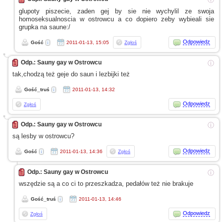
glupoty piszecie, zaden gej by sie nie wychylil
ze swoja
homoseksualnoscia
w ostrowcu
a co
dopiero zeby wybieali sie
grupka na saune:/
Odpowiedz
Gość
2011-01-13, 15:05
Zgłoś
Odp.: Sauny gay w Ostrowcu
ⓘ
tak,chodzą też geje do saun
i lezbijki
też
Gość_truś
2011-01-13, 14:32
Odpowiedz
Zgłoś
Odp.: Sauny gay w Ostrowcu
ⓘ
są lesby
w ostrowcu?
Odpowiedz
Gość
2011-01-13, 14:36
Zgłoś
Odp.: Sauny gay w Ostrowcu
ⓘ
wszędzie są
a co
ci to przeszkadza, pedałów też nie brakuje
Gość_truś
2011-01-13, 14:46
Odpowiedz
Zgłoś