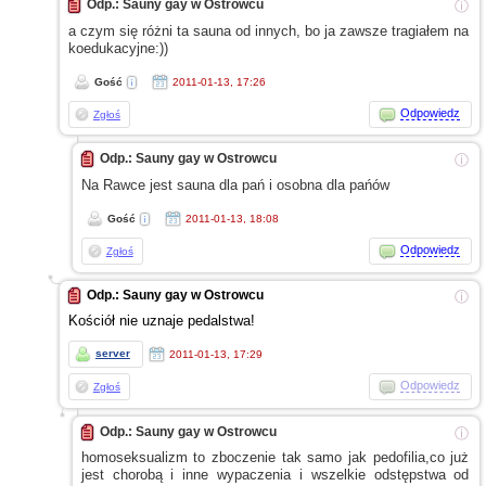
Odp.: Sauny gay w Ostrowcu
ⓘ
a czym
się różni ta sauna od innych, bo ja zawsze tragiałem na
koedukacyjne:))
Gość
2011-01-13, 17:26
Odpowiedz
Zgłoś
Odp.: Sauny gay w Ostrowcu
ⓘ
Na Rawce jest sauna dla pań
i osobna
dla pańów
Gość
2011-01-13, 18:08
Odpowiedz
Zgłoś
Odp.: Sauny gay w Ostrowcu
ⓘ
Kościół nie uznaje pedalstwa!
server
2011-01-13, 17:29
Odpowiedz
Zgłoś
Odp.: Sauny gay w Ostrowcu
ⓘ
homoseksualizm to zboczenie tak samo jak pedofilia,co już
jest chorobą
i inne
wypaczenia
i wszelkie
odstępstwa od