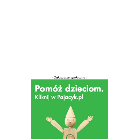
- Ogłoszenie społeczne -