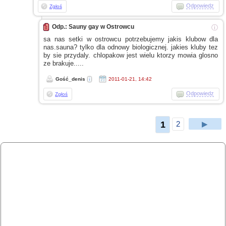
Odpowiedz
Zgłoś
Odp.: Sauny gay w Ostrowcu
ⓘ
sa nas setki
w ostrowcu
potrzebujemy jakis klubow dla
nas.sauna? tylko dla odnowy biologicznej. jakies kluby tez
by sie przydaly. chlopakow jest wielu ktorzy mowia glosno
ze brakuje.....
Gość_denis
2011-01-21, 14:42
Odpowiedz
Zgłoś
1
2
▶