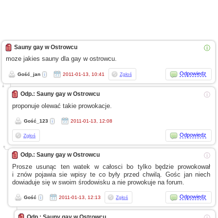
Sauny gay w Ostrowcu
ⓘ
moze jakies sauny dla gay
w ostrowcu.
Odpowiedz
Gość_jan
2011-01-13, 10:41
Zgłoś
Odp.: Sauny gay w Ostrowcu
ⓘ
proponuje olewać takie prowokacje.
Gość_123
2011-01-13, 12:08
Odpowiedz
Zgłoś
Odp.: Sauny gay w Ostrowcu
ⓘ
Prosze usunąc ten watek
w całosci
bo tylko będzie prowokował
i znów
pojawia sie wpisy te co były przed chwilą. Gośc jan niech
dowiaduje się
w swoim
środowisku
a nie
prowokuje na forum.
Odpowiedz
Gość
2011-01-13, 12:13
Zgłoś
Odp.: Sauny gay w Ostrowcu
ⓘ