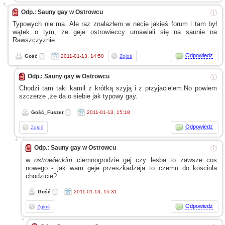
Odp.: Sauny gay w Ostrowcu
ⓘ
Typowych nie ma. Ale raz znalazłem
w necie
jakieś forum
i tam
był
wątek
o tym,
że geje ostrowieccy umawiali się na saunie na
Rawszczyznie
Odpowiedz
Gość
2011-01-13, 14:50
Zgłoś
Odp.: Sauny gay w Ostrowcu
ⓘ
Chodzi tam taki kamil
z krótką
szyją
i z przyjacielem.No
powiem
szczerze ,że da
o siebie
jak typowy gay.
Gość_Fuszer
2011-01-13, 15:18
Odpowiedz
Zgłoś
Odp.: Sauny gay w Ostrowcu
ⓘ
w
ostrowieckim
ciemnogrodzie gej czy lesba to zawsze cos
nowego - jak wam geje przeszkadzaja to czemu do kosciola
chodzicie?
Gość
2011-01-13, 15:31
Odpowiedz
Zgłoś