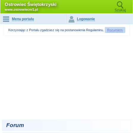
Ostrowiec Świętokrzyski
www.ostrowiecnr1.pl
Szukaj
Menu portalu
Logowanie
Korzystając z Portalu zgadzasz się na postanowienia
Regulaminu
.
Rozumiem
Forum