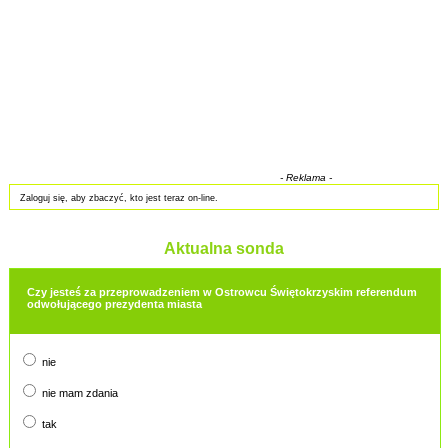
- Reklama -
Zaloguj się, aby zbaczyć, kto jest teraz on-line.
Aktualna sonda
Czy jesteś za przeprowadzeniem w Ostrowcu Świętokrzyskim referendum
odwołującego prezydenta miasta
nie
nie mam zdania
tak