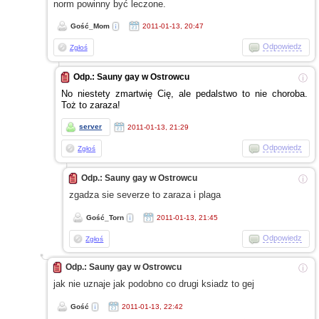
norm powinny być leczone.
Gość_Mom
2011-01-13, 20:47
Odpowiedz
Zgłoś
Odp.: Sauny gay w Ostrowcu
ⓘ
No niestety zmartwię Cię, ale pedalstwo to nie choroba.
Toż to zaraza!
server
2011-01-13, 21:29
Odpowiedz
Zgłoś
Odp.: Sauny gay w Ostrowcu
ⓘ
zgadza sie severze to zaraza
i plaga
Gość_Torn
2011-01-13, 21:45
Odpowiedz
Zgłoś
Odp.: Sauny gay w Ostrowcu
ⓘ
jak nie uznaje jak podobno co drugi ksiadz to gej
Gość
2011-01-13, 22:42