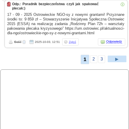
Odp.: Poradnik bezpieczeństwa czyli jak spakować
ⓘ
plecak:)
17 - 09 - 2025 Ostrowieckie NGO-sy
z nowymi
grantami! Przyznane
środki to: 9 859 zł – Stowarzyszenie Inicjatywa Społeczna
Ostrowiec
2015 (ESSA) na realizację zadania „Rodzinny Plan 72h – warsztaty
pakowania plecaka kryzysowego” https://um.ostrowiec.pl/aktualnosci-
dla-ngo/
ostrowieckie
-ngo-sy-z-nowymi-grantami.html
Odpowiedz
Gość
2025-10-03, 12:51
Zgłoś
1
2
3
▶