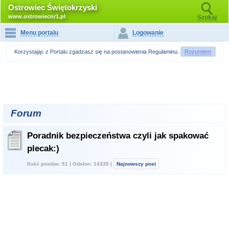
Ostrowiec Świętokrzyski
www.ostrowiecnr1.pl
Szukaj
Menu portalu
Logowanie
Korzystając z Portalu zgadzasz się na postanowienia
Regulaminu
.
Rozumiem
Forum
Poradnik bezpieczeństwa czyli jak spakować
plecak:)
Ilość postów: 51 | Odsłon: 14335 |
Najnowszy post