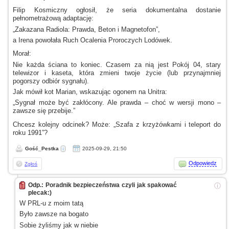
Filip Kosmiczny ogłosił, że seria dokumentalna dostanie
pełnometrażową adaptację:
„Zakazana Radiola: Prawda, Beton
i Magnetofon”,
a Irena
powołała Ruch Ocalenia Proroczych Lodówek.
Morał:
Nie każda ściana to koniec. Czasem za nią jest Pokój 04, stary
telewizor
i kaseta,
która zmieni twoje życie (lub przynajmniej
pogorszy odbiór sygnału).
Jak mówił kot Marian, wskazując ogonem na Unitra:
„Sygnał może być zakłócony. Ale prawda – choć
w wersji
mono –
zawsze się przebije.”
Chcesz kolejny odcinek? Może: „Szafa
z krzyżówkami
i teleport
do
roku 1991”?
Gość_Pestka
2025-09-29, 21:50
Odpowiedz
Zgłoś
Odp.: Poradnik bezpieczeństwa czyli jak spakować
ⓘ
plecak:)
W PRL-u
z moim
tatą
Było zawsze na bogato
Sobie żyliśmy jak
w niebie