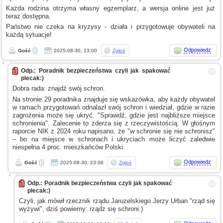
Każda rodzina otrzyma własny egzemplarz,
a wersja
online jest już
teraz dostępna.
Państwo nie czeka na kryzysy - działa
i przygotowuje
obywateli na
każdą sytuacje!
Odpowiedz
Gość
2025-08-30, 23:00
Zgłoś
Odp.: Poradnik bezpieczeństwa czyli jak spakować
ⓘ
plecak:)
Dobra rada: znajdź swój schron.
Na stronie 29 poradnika znajduje się wskazówka, aby każdy obywatel
w ramach
przygotowań odnalazł swój schron
i wiedział,
gdzie
w razie
zagrożenia może się ukryć. "Sprawdź, gdzie jest najbliższe miejsce
schronienia". Zalecenie to zderza się
z rzeczywistością.
W głośnym
raporcie NIK
z 2024
roku napisano, że "w schronie się nie schronisz"
– bo na miejsce
w schronach
i ukryciach
może liczyć zaledwie
niespełna 4 proc. mieszkańców Polski.
Odpowiedz
Gość
2025-08-30, 23:06
Zgłoś
Odp.: Poradnik bezpieczeństwa czyli jak spakować
ⓘ
plecak:)
Czyli, jak mówił rzecznik rządu Jaruzelskiego Jerzy Urban "rząd się
wyżywi", dziś powiemy: rządz się schroni:)