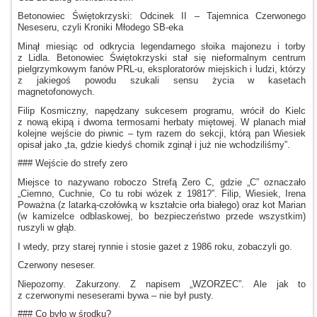
Betonowiec Świętokrzyski: Odcinek II – Tajemnica Czerwonego
Neseseru, czyli Kroniki Młodego SB-eka
Minął miesiąc od odkrycia legendarnego słoika majonezu
i torby
z Lidla.
Betonowiec Świętokrzyski stał się nieformalnym centrum
pielgrzymkowym fanów PRL-u, eksploratorów miejskich
i ludzi,
którzy
z jakiegoś
powodu szukali sensu życia
w kasetach
magnetofonowych.
Filip Kosmiczny, napędzany sukcesem programu, wrócił do Kielc
z nową
ekipą
i dwoma
termosami herbaty miętowej.
W planach
miał
kolejne wejście do piwnic – tym razem do sekcji, którą pan Wiesiek
opisał jako „ta, gdzie kiedyś chomik zginął
i już
nie wchodziliśmy”.
### Wejście do strefy zero
Miejsce to nazywano roboczo Strefą Zero C, gdzie „C” oznaczało
„Ciemno, Cuchnie, Co tu robi wózek
z 1981?”.
Filip, Wiesiek, Irena
Poważna (z latarką-czołówką
w kształcie
orła białego) oraz kot Marian
(w kamizelce odblaskowej, bo bezpieczeństwo przede wszystkim)
ruszyli
w głąb.
I wtedy,
przy starej rynnie
i stosie
gazet
z 1986
roku, zobaczyli go.
Czerwony neseser.
Niepozorny. Zakurzony.
Z napisem
„WZORZEC”. Ale jak to
z czerwonymi
neseserami bywa – nie był pusty.
### Co było
w środku?