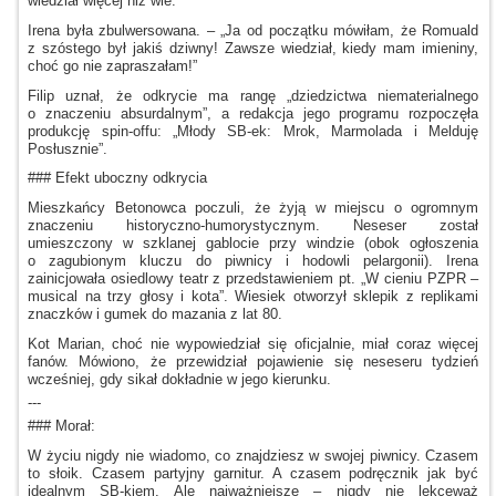
wiedział więcej niż wie.”
Irena była zbulwersowana. – „Ja od początku mówiłam, że Romuald
z szóstego
był jakiś dziwny! Zawsze wiedział, kiedy mam imieniny,
choć go nie zapraszałam!”
Filip uznał, że odkrycie ma rangę „dziedzictwa niematerialnego
o znaczeniu
absurdalnym”,
a redakcja
jego programu rozpoczęła
produkcję spin-offu: „Młody SB-ek: Mrok, Marmolada
i Melduję
Posłusznie”.
### Efekt uboczny odkrycia
Mieszkańcy Betonowca poczuli, że żyją
w miejscu
o ogromnym
znaczeniu historyczno-humorystycznym. Neseser został
umieszczony
w szklanej
gablocie przy windzie (obok ogłoszenia
o zagubionym
kluczu do piwnicy
i hodowli
pelargonii). Irena
zainicjowała osiedlowy teatr
z przedstawieniem
pt. „W cieniu PZPR –
musical na trzy głosy
i kota”.
Wiesiek otworzył sklepik
z replikami
znaczków
i gumek
do mazania
z lat
80.
Kot Marian, choć nie wypowiedział się oficjalnie, miał coraz więcej
fanów. Mówiono, że przewidział pojawienie się neseseru tydzień
wcześniej, gdy sikał dokładnie
w jego
kierunku.
---
### Morał:
W życiu
nigdy nie wiadomo, co znajdziesz
w swojej
piwnicy. Czasem
to słoik. Czasem partyjny garnitur.
A czasem
podręcznik jak być
idealnym SB-kiem. Ale najważniejsze – nigdy nie lekceważ