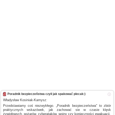
Poradnik bezpieczeństwa czyli jak spakować plecak:)
ⓘ
Władysław Kosiniak-Kamysz:
Przedstawiamy coś niezwykłego. „Poradnik bezpieczeństwa" to zbiór
praktycznych wskazówek, jak zachować sie
w czasie
klęsk
żywiołowych, pożarów, cyberataków, wojny czy konieczności ewakuacji.