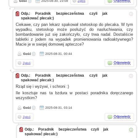
Odpowiedz
Gość
2025-08-30, 23:08
Zgłoś
Odp.: Poradnik bezpieczeństwa czyli jak
ⓘ
spakować plecak:)
Ciekawe, czy pan lekarz spakował stetoskop do plecaka.
W tym
wypadku, stetoskop może posłużyć do nasłuchiwania, czy
bombardowanie już się zakończyło, czy trwa nadal. Dostaliście
tabletki
z jodem
na wypadek promieniowania radioaktywnego?
Macie je
w swojej
domowej apteczce?
Gość
2025-08-31, 00:44
Odpowiedz
Zgłoś
Odp.: Poradnik bezpieczeństwa czyli jak
ⓘ
spakować plecak:)
Rząd się
i wyżywi,
i schroni
:)
Ile kosztuje nas ta bzdura
w postaci
poradnika doręczanego
wszystkim?
Gość
2025-08-31, 03:14
Odpowiedz
Zgłoś
Odp.: Poradnik bezpieczeństwa czyli jak
ⓘ
spakować plecak:)