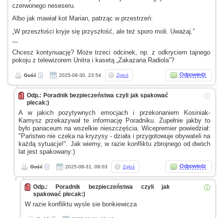
czerwonego neseseru.
Albo jak mawiał kot Marian, patrząc
w przestrzeń:
„W przeszłości kryje się przyszłość, ale też sporo moli. Uważaj.”
---
Chcesz kontynuację? Może trzeci odcinek, np.
z odkryciem
tajnego
pokoju
z telewizorem
Unitra
i kasetą
„Zakazana Radiola”?
Odpowiedz
Gość
2025-08-30, 23:54
Zgłoś
Odp.: Poradnik bezpieczeństwa czyli jak spakować
ⓘ
plecak:)
A w jakich
pozytywnych emocjach
i przekonaniem
Kosiniak-
Kamysz przekazywał te informację Poradniku. Zupełnie jakby to
było panaceum na wszelkie nieszczęścia. Wicepremier powiedział:
"Państwo nie czeka na kryzysy - działa
i przygotowuje
obywateli na
każdą sytuacje!". Jak wiemy,
w razie
konfliktu zbrojnego od dwóch
lat jest spakowany:)
Odpowiedz
Gość
2025-08-31, 09:03
Zgłoś
Odp.: Poradnik bezpieczeństwa czyli jak
ⓘ
spakować plecak:)
W razie
konfliktu wysle sie bonkiewicza