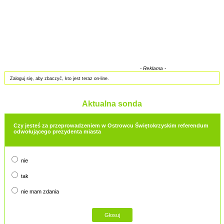
- Reklama -
Zaloguj się, aby zbaczyć, kto jest teraz on-line.
Aktualna sonda
Czy jesteś za przeprowadzeniem w Ostrowcu Świętokrzyskim referendum
odwołującego prezydenta miasta
nie
tak
nie mam zdania