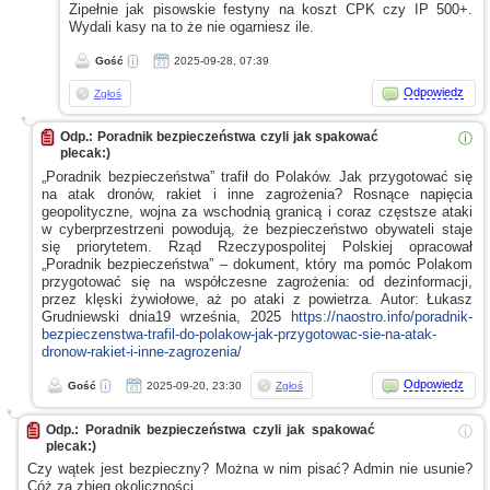
Zipełnie jak pisowskie festyny na koszt CPK czy IP 500+.
Wydali kasy na to że nie ogarniesz ile.
Gość
2025-09-28, 07:39
Odpowiedz
Zgłoś
Odp.: Poradnik bezpieczeństwa czyli jak spakować
ⓘ
plecak:)
„Poradnik bezpieczeństwa” trafił do Polaków. Jak przygotować się
na atak dronów, rakiet
i inne
zagrożenia? Rosnące napięcia
geopolityczne, wojna za wschodnią granicą
i coraz
częstsze ataki
w cyberprzestrzeni
powodują, że bezpieczeństwo obywateli staje
się priorytetem. Rząd Rzeczypospolitej Polskiej opracował
„Poradnik bezpieczeństwa” – dokument, który ma pomóc Polakom
przygotować się na współczesne zagrożenia: od dezinformacji,
przez klęski żywiołowe, aż po ataki
z powietrza.
Autor: Łukasz
Grudniewski dnia19 września, 2025
https://naostro.info/poradnik-
bezpieczenstwa-trafil-do-polakow-jak-przygotowac-sie-na-atak-
dronow-rakiet-i-inne-zagrozenia/
Odpowiedz
Gość
2025-09-20, 23:30
Zgłoś
Odp.: Poradnik bezpieczeństwa czyli jak spakować
ⓘ
plecak:)
Czy wątek jest bezpieczny? Można
w nim
pisać? Admin nie usunie?
Cóż za zbieg okoliczności...