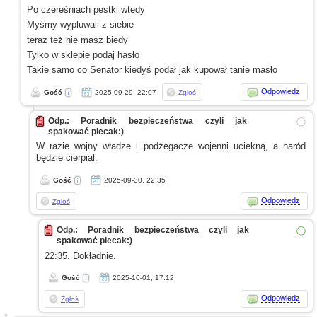
Po czereśniach pestki wtedy
Myśmy wypluwali
z siebie
teraz też nie masz biedy
Tylko
w sklepie
podaj hasło
Takie samo co Senator kiedyś podał jak kupował tanie masło
Odpowiedz
Gość
2025-09-29, 22:07
Zgłoś
Odp.: Poradnik bezpieczeństwa czyli jak
ⓘ
spakować plecak:)
W razie
wojny władze
i podżegacze
wojenni uciekną,
a naród
będzie cierpiał.
Gość
2025-09-30, 22:35
Odpowiedz
Zgłoś
Odp.: Poradnik bezpieczeństwa czyli jak
ⓘ
spakować plecak:)
22:35. Dokładnie.
Gość
2025-10-01, 17:12
Odpowiedz
Zgłoś