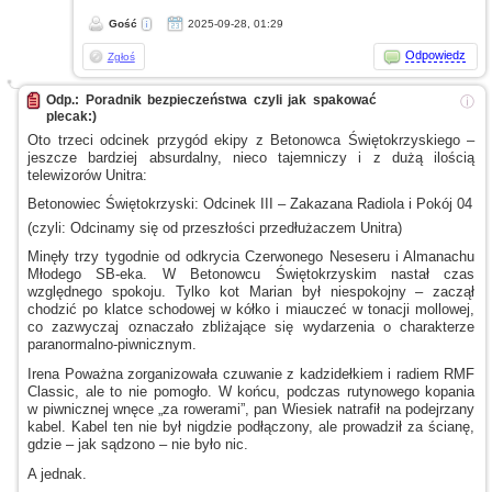
Gość
2025-09-28, 01:29
Odpowiedz
Zgłoś
Odp.: Poradnik bezpieczeństwa czyli jak spakować
ⓘ
plecak:)
Oto trzeci odcinek przygód ekipy
z Betonowca
Świętokrzyskiego –
jeszcze bardziej absurdalny, nieco tajemniczy
i z dużą
ilością
telewizorów Unitra:
Betonowiec Świętokrzyski: Odcinek III – Zakazana Radiola
i Pokój
04
(czyli: Odcinamy się od przeszłości przedłużaczem Unitra)
Minęły trzy tygodnie od odkrycia Czerwonego Neseseru
i Almanachu
Młodego SB-eka.
W Betonowcu
Świętokrzyskim nastał czas
względnego spokoju. Tylko kot Marian był niespokojny – zaczął
chodzić po klatce schodowej
w kółko
i miauczeć
w tonacji
mollowej,
co zazwyczaj oznaczało zbliżające się wydarzenia
o charakterze
paranormalno-piwnicznym.
Irena Poważna zorganizowała czuwanie
z kadzidełkiem
i radiem
RMF
Classic, ale to nie pomogło.
W końcu,
podczas rutynowego kopania
w piwnicznej
wnęce „za rowerami”, pan Wiesiek natrafił na podejrzany
kabel. Kabel ten nie był nigdzie podłączony, ale prowadził za ścianę,
gdzie – jak sądzono – nie było nic.
A jednak.