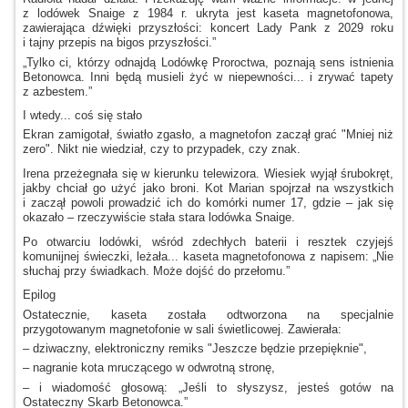
z lodówek
Snaige
z 1984
r. ukryta jest kaseta magnetofonowa,
zawierająca dźwięki przyszłości: koncert Lady Pank
z 2029
roku
i tajny
przepis na bigos przyszłości.”
„Tylko ci, którzy odnajdą Lodówkę Proroctwa, poznają sens istnienia
Betonowca. Inni będą musieli żyć
w niepewności...
i zrywać
tapety
z azbestem.”
I wtedy...
coś się stało
Ekran zamigotał, światło zgasło,
a magnetofon
zaczął grać "Mniej niż
zero". Nikt nie wiedział, czy to przypadek, czy znak.
Irena przeżegnała się
w kierunku
telewizora. Wiesiek wyjął śrubokręt,
jakby chciał go użyć jako broni. Kot Marian spojrzał na wszystkich
i zaczął
powoli prowadzić ich do komórki numer 17, gdzie – jak się
okazało – rzeczywiście stała stara lodówka Snaige.
Po otwarciu lodówki, wśród zdechłych baterii
i resztek
czyjejś
komunijnej świeczki, leżała... kaseta magnetofonowa
z napisem:
„Nie
słuchaj przy świadkach. Może dojść do przełomu.”
Epilog
Ostatecznie, kaseta została odtworzona na specjalnie
przygotowanym magnetofonie
w sali
świetlicowej. Zawierała:
– dziwaczny, elektroniczny remiks "Jeszcze będzie przepięknie",
– nagranie kota mruczącego
w odwrotną
stronę,
–
i wiadomość
głosową: „Jeśli to słyszysz, jesteś gotów na
Ostateczny Skarb Betonowca.”