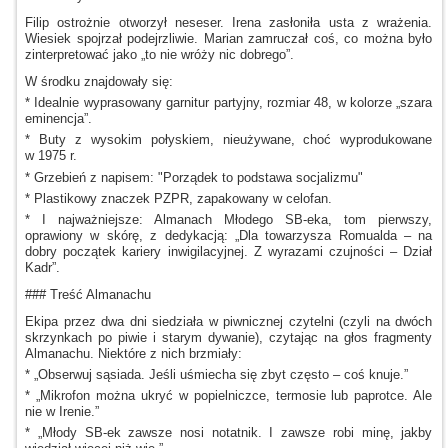
Filip ostrożnie otworzył neseser. Irena zasłoniła usta
z wrażenia.
Wiesiek spojrzał podejrzliwie. Marian zamruczał coś, co można było
zinterpretować jako „to nie wróży nic dobrego”.
W środku
znajdowały się:
* Idealnie wyprasowany garnitur partyjny, rozmiar 48,
w kolorze
„szara
eminencja”.
* Buty
z wysokim
połyskiem, nieużywane, choć wyprodukowane
w 1975
r.
* Grzebień
z napisem:
"Porządek to podstawa socjalizmu"
* Plastikowy znaczek PZPR, zapakowany
w celofan.
*
I najważniejsze:
Almanach Młodego SB-eka, tom pierwszy,
oprawiony
w skórę,
z dedykacją:
„Dla towarzysza Romualda – na
dobry początek kariery inwigilacyjnej.
Z wyrazami
czujności – Dział
Kadr”.
### Treść Almanachu
Ekipa przez dwa dni siedziała
w piwnicznej
czytelni (czyli na dwóch
skrzynkach po piwie
i starym
dywanie), czytając na głos fragmenty
Almanachu. Niektóre
z nich
brzmiały:
* „Obserwuj sąsiada. Jeśli uśmiecha się zbyt często – coś knuje.”
* „Mikrofon można ukryć
w popielniczce,
termosie lub paprotce. Ale
nie
w Irenie.”
* „Młody SB-ek zawsze nosi notatnik.
I zawsze
robi minę, jakby