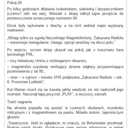
Pokój 04
Po kilku godzinach dłubania śrubokrętem, siekierką
i bezpiecznikiem
(czemu? nikt nie wie), Wiesiek
z ekipą
odkrył tajne przejście do
pomieszczenia oznaczonego numerem 04.
Drzwi były wykonane
z blachy,
a na
nich widniał napis wypisany
markerem:
„Wstęp tylko za zgodą Naczelnego Magnetofonisty. Zakazana Radiola
– transmisje nieregularne. Uwaga: sprzęt wrażliwy na disco polo.”
Po wejściu, oczom ekipy ukazał się pokój jak
z koszmaru
fana
technologii PRL:
– trzy telewizory Unitra
z rozbieganym
obrazem,
– magnetofon szpulowy emitujący dziwne odgłosy przypominające
przemówienia
z lat
80.,
– oraz –
o zgrozo
– kaseta VHS podpisana „Zakazana Radiola – odc.
6: Proroctwo Lodówki”.
Kot Marian rzucił się na kasetę jakby wiedział, że oto nadszedł jego
moment. Nacisnął łapą przycisk „PLAY”,
a wszyscy
zamarli.
Treść nagrania
Na ekranie pojawiła się postać
w czarnych
okularach, mundurku
milicyjnym
i z magnetofonem
na pasku. Mówiła niskim, tajemniczym
głosem:
„Towarzysze. Jeśli to oglądacie, to znaczy, że Betonowiec przetrwał.
Radiola nadal działa. Przekazuję wam ważne informacje:
w jednej