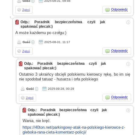
Gość
2025-08-31, 09:46
Odpowiedz
Zgłoś
Odp.: Poradnik bezpieczeństwa czyli jak
ⓘ
spakować plecak:)
A może
każdemu po czołgu:)
Gość
2025-08-31, 11:17
Odpowiedz
Zgłoś
Odp.: Poradnik bezpieczeństwa czyli jak
ⓘ
spakować plecak:)
Ostatnio 3 ukraińcy obcięli polskiemu kierowcy rękę, bo im się
nie spodobał tatuaż - husarza
i orła
polskiego
Gość
2025-09-28, 00:29
Odpowiedz
Zgłoś
Odp.: Poradnik bezpieczeństwa czyli jak
ⓘ
spakować plecak:)
Wania, nie kręć.
https://40ton.net/parkingowy-atak-na-polskiego-kierowce-z-
gleboka-rana-cieta-komentarz-policji/