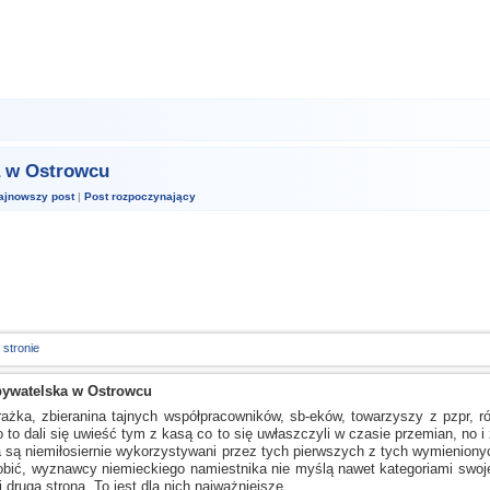
a w Ostrowcu
ajnowszy post
|
Post rozpoczynający
 stronie
bywatelska w Ostrowcu
rażka, zbieranina tajnych współpracowników, sb-eków, towarzyszy
z pzpr,
ró
o to dali się uwieść tym
z kasą
co to się uwłaszczyli
w czasie
przemian, no
i
a są
niemiłosiernie wykorzystywani przez tych pierwszych
z tych
wymienionych
obić, wyznawcy niemieckiego namiestnika nie myślą nawet kategoriami swoje
i druga strona. To jest dla nich najważniejsze...