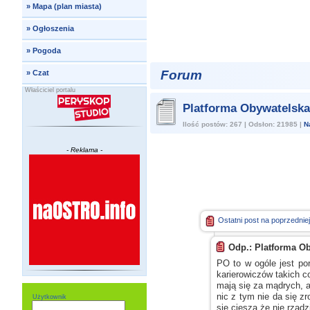
»
Mapa (plan miasta)
»
Ogłoszenia
»
Pogoda
Forum
»
Czat
Właściciel portalu
Platforma Obywatelsk
Ilość postów: 267 | Odsłon: 21985 |
N
- Reklama -
Ostatni post na poprzedniej
Odp.: Platforma O
PO to
w ogóle
jest po
karierowiczów takich c
mają się za mądrych,
nic
z tym
nie da się zr
Użytkownik
się cieszą że nie rządz