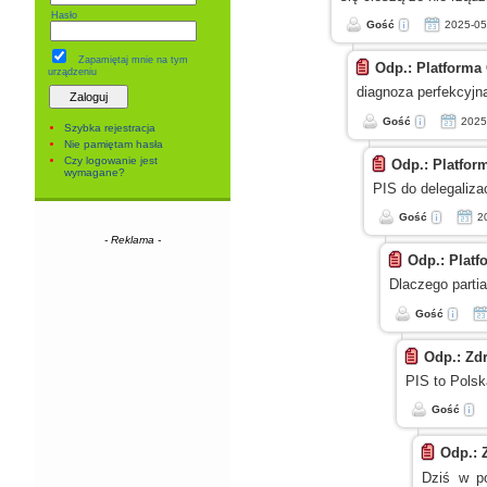
Hasło
Gość
2025-05
Zapamiętaj mnie
na tym
Odp.: Platforma
urządzeniu
diagnoza perfekcyjn
Gość
2025
Szybka rejestracja
Nie pamiętam hasła
Czy logowanie jest
Odp.: Platfor
wymagane?
PIS do delegaliza
Gość
2
- Reklama -
Odp.: Plat
Dlaczego parti
Gość
Odp.: Zd
PIS to Polsk
Gość
Odp.: 
Dziś
w p