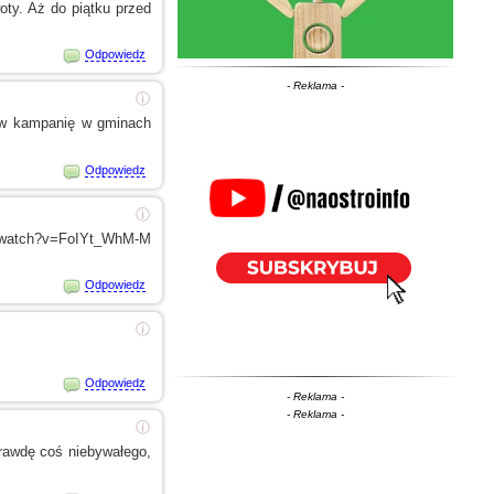
woty. Aż do piątku przed
Odpowiedz
- Reklama -
ⓘ
w kampanię
w gminach
Odpowiedz
ⓘ
m/watch?v=FoIYt_WhM-M
Odpowiedz
ⓘ
Odpowiedz
- Reklama -
- Reklama -
ⓘ
prawdę coś niebywałego,