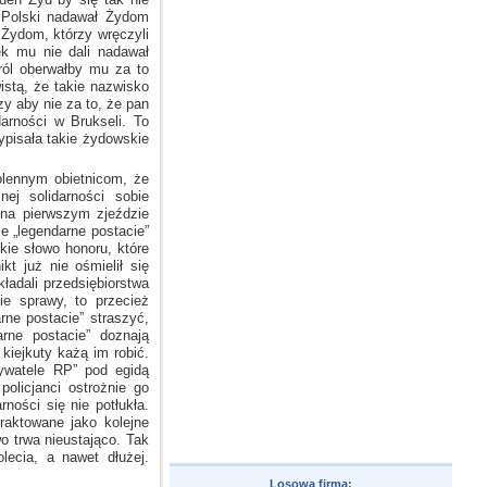
e Polski nadawał Żydom
 Żydom,
którzy wręczyli
k mu nie dali nadawał
ról oberwałby mu za to
stą, że takie nazwisko
y aby nie za to, że pan
darności
w Brukseli.
To
pisała takie żydowskie
olennym obietnicom, że
nej solidarności sobie
 na pierwszym zjeździe
le „legendarne postacie”
kie słowo honoru, które
ikt już nie ośmielił się
kładali przedsiębiorstwa
ie
sprawy, to przecież
rne postacie” straszyć,
rne postacie” doznają
kiejkuty każą im robić.
ywatele RP” pod egidą
policjanci ostrożnie go
ności się nie potłukła.
raktowane jako kolejne
o trwa nieustająco. Tak
olecia,
a nawet
dłużej.
Losowa firma: