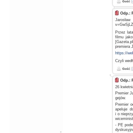
Gość
Odp.: 
Jarosław
v=GwSjLZ
Przez lat
filmu jak
[Gazeta.
premiera 
https://w
Czyli wed
Gość
Odp.: 
26 kwietni
Premier J
gejów.
Premier o
apeluje 
i o niepr
wiceminist
- PE pode
dyskusyjn
-