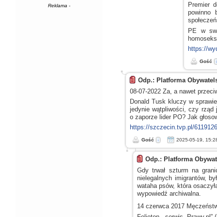
Premier d
Reklama -
powinno 
społeczeń
PE
w swo
homoseksu
https://wy
Gość
Odp.: Platforma Obywatel
08-07-2022 Za,
a nawet
przeci
Donald Tusk kluczy
w sprawie
jedynie wątpliwości, czy rząd
o zaporze
lider PO? Jak głoso
https://szczecin.tvp.pl/61191
Gość
2025-05-19, 15:2
Odp.: Platforma Obywa
Gdy trwał szturm na grani
nielegalnych imigrantów, b
wataha psów, która osaczyła
wypowiedź archiwalna.
14 czerwca 2017 Męczeństw
Felieton - serwis „Prawy.pl” 