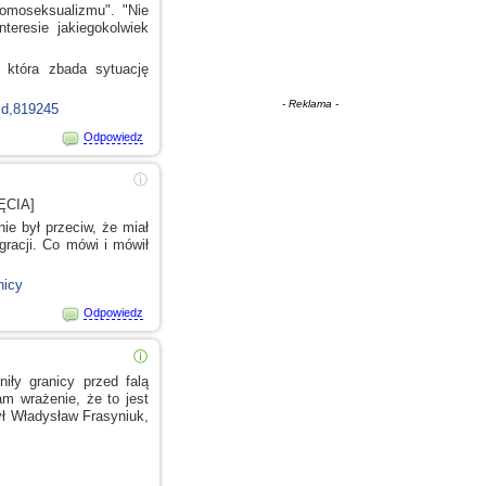
omoseksualizmu". "Nie
nteresie
jakiegokolwiek
, która zbada sytuację
- Reklama -
nId,819245
Odpowiedz
ⓘ
ĘCIA]
nie był przeciw, że miał
igracji. Co mówi
i mówił
nicy
Odpowiedz
ⓘ
iły granicy przed falą
m wrażenie, że to jest
ył Władysław Frasyniuk,