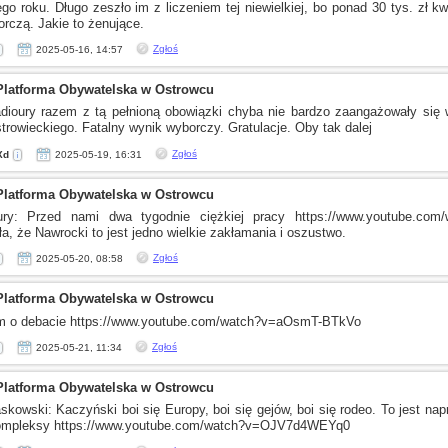
go roku. Długo zeszło im
z liczeniem
tej niewielkiej, bo ponad 30 tys. zł k
rczą. Jakie to żenujące.
Zgłoś
2025-05-16, 14:57
Platforma Obywatelska w Ostrowcu
dioury razem
z tą
pełnioną obowiązki chyba nie bardzo zaangażowały się
trowieckiego. Fatalny wynik wyborczy. Gratulacje. Oby tak dalej
Zgłoś
Xd
2025-05-19, 16:31
Platforma Obywatelska w Ostrowcu
ury: Przed nami dwa tygodnie ciężkiej pracy https://www.youtube.co
a, że Nawrocki to jest jedno wielkie zakłamania
i oszustwo.
Zgłoś
2025-05-20, 08:58
Platforma Obywatelska w Ostrowcu
m
o debacie
https://www.youtube.com/watch?v=aOsmT-BTkVo
Zgłoś
2025-05-21, 11:34
Platforma Obywatelska w Ostrowcu
skowski: Kaczyński boi się Europy, boi się gejów, boi się rodeo. To jest na
ompleksy
https://www.youtube.com/watch?v=OJV7d4WEYq0