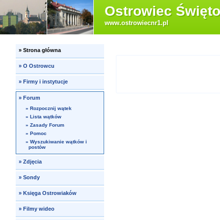
Ostrowiec Święto
www.ostrowiecnr1.pl
»
Strona główna
»
O Ostrowcu
»
Firmy i instytucje
»
Forum
»
Rozpocznij wątek
»
Lista wątków
»
Zasady Forum
»
Pomoc
»
Wyszukiwanie wątków i
postów
»
Zdjęcia
»
Sondy
»
Księga Ostrowiaków
»
Filmy wideo