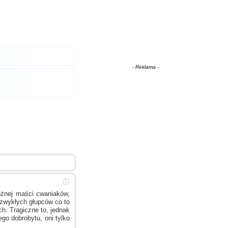
- Reklama -
ⓘ
żnej maści cwaniaków,
 zwykłych
głupców co to
. Tragiczne to, jednak
go dobrobytu, oni tylko