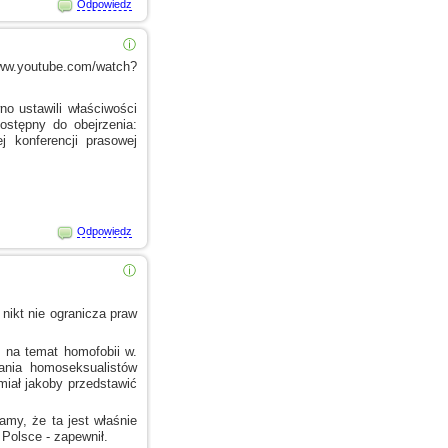
Odpowiedz
ⓘ
ww.youtube.com/watch?
no ustawili właściwości
stępny do obejrzenia:
 konferencji prasowej
Odpowiedz
ⓘ
nikt nie ogranicza praw
 na temat homofobii w.
nia homoseksualistów
miał jakoby przedstawić
amy, że ta jest właśnie
 Polsce
- zapewnił.