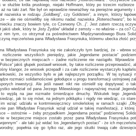
ik
w służbie
króla pruskiego, niejaki Hoffmann, który po trzecim rozbiorz
ę aż na taki żart. Nie był on wprawdzie niewrażliwy na pieniężne argumenty
i
lał nazwiska
w rodzaju
„Goldberg”, czy Goldstein”,
a innym,
którzy łapówe
sze – ale nie ośmieliłby się nikomu nadać nazwiska „Rotenschwanz”, bo k
iecku znaczy bowiem tyle, co Czerwony Ch...j”. Jest zatem rzeczą oczywi
jakiś ubek, który te „listy Żydów” układał
z zemsty
– no właśnie – za co? Cz
z nim
tym, co otrzymał za pośrednictwem Międzynarodowego Biura Soli
yczyną męczeństwa pana Władysława Frasyniuka, któremu ubecka złość przy
a Władysława Frasyniuka się nie zakończyło tym bardziej, że - wbrew s
rozliczenie wszystkich pieniędzy, jakie „legendarne postacie” podziem
w bezpiecznych
miejscach – żadne rozliczenie nie nastąpiło. Wprawdzie
olsce” jakiś głupek postawił wniosek, by takie rozliczenie przeprowadzić, a
ośny
klangor, że wniosek przepadł
i za
całe rozliczenie wystarczyło kapłańs
Jankowski, że wszystko było
w jak
najlepszym porządku.
W tej
sytuacji n
iądze rozmaici solidarnościowi gołodupce
u progu
transformacji ustrojowej za
orych inwestycji. Ale jeśli nawet nikt nie ośmielił się dopytywać
o tak
ystko wiedział od pana Jerzego Milewskiego
i najwyraźniej
musiał „legenda
to wyjdą na jaw rozmaite śmierdzące dmuchy. Wskutek tego „legenda
siedząc, jak to się mówi, na jednym półdupku
i nigdy
nie wiedząc, co stare 
 im wziąć udziału
w kontrmiesięcznicy
smoleńskiej
w ramach
szajki „Ob
śnie
pan Władysław Frasyniuk wziął udział
w takiej
manifestacji,
z której
ce – ostrożnie – żeby przypadkiem „legendarna postać” podziemnej Solidar
enie
w bezpieczne
miejsce zostało przez pana Władysława Frasyniuka pot
ojennym” - ale taki już widać los „legendarnych postaci” - że ich męczeństw
worodny; popełnia się go tylko raz, ale jego skutki trwają całe dziesięci