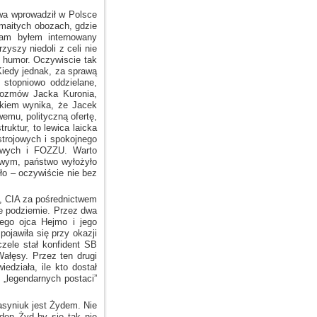
ewa wprowadził
w Polsce
maitych
obozach, gdzie
am byłem internowany
zyszy niedoli
z celi
nie
humor. Oczywiscie tak
Kiedy jednak, za sprawą
 stopniowo oddzielane,
rozmów
Jacka Kuronia,
iem wynika, że Jacek
emu, polityczną ofertę,
truktur, to lewica laicka
trojowych
i spokojnego
rowych
i FOZZU.
Warto
owym, państwo wyłożyło
ło – oczywiście nie bez
, CIA za pośrednictwem
we podziemie. Przez dwa
bnego ojca Hejmo
i jego
ojawiła się przy okazji
zele stał konfident SB
ałęsy. Przez ten drugi
edziała, ile kto dostał
„legendarnych postaci”
asyniuk jest Żydem. Nie
den Żyd by się tak nie