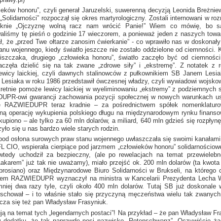
ieków honoru”, czyli generał Jaruzelski, suwerenną decyzją Leonida Breżni
„Solidarności” rozpoczął się okres martyrologiczny. Zostali internowani
w roz
ęsknie „Ojczyznę wolną racz nam wrócić Panie!” Wiem co mówię, bo s
waliśmy tę pieśń
o godzinie
17 wieczorem,
a ponieważ
jeden
z naszych
towar
ał, że „przed Twe ołtarze zanosim ćwierkanie” - co wprawiło nas
w doskonały
nu wojennego, kiedy światło jeszcze nie zostało oddzielone od ciemności. 
szczaka, drugiego „człowieka honoru”, światło zaczęło być od ciemności
częła dzielić się na tak zwane „zdrowe siły”
i „ekstremę”.
Z notatek
z 
ewicy laickiej, czyli dawnych stalinowców
z pułkownikiem
SB Janem Lesiak
k Lesiaka
w roku
1986 przedstawił ówczesnej władzy, czyli wywiadowi wojskow
etnie pomoże lewicy laickiej
w wyeliminowaniu
„ekstremy”
z podziemnych
s
UPR-owi gwarancji zachowania pozycji społecznej
w nowych
warunkach us
ie RAZWIEDUPR teraz kradnie – za pośrednictwem spółek nomenklatu
lną operację wykupienia polskiego długu na międzynarodowym rynku finans
kupiono – ale tylko za 60 mln dolarów,
a miliard,
640 mln gdzieś się rozpłynę
yło się
u nas
bardzo wiele starych rodzin.
od osłona surowych praw stanu wojennego uwłaszczała się swoimi kanałami
FL CIO, wspierała cierpiące pod jarzmem „człowieków honoru” solidarnościo
 wtedy uchodził za bezpieczny, (ale po rewelacjach na temat przewiele
karem” już tak nie uważamy), miało przejść ok. 200 mln dolarów (ta kwota p
brosiano) oraz Międzynarodowe Biuro Solidarności
w Brukseli,
na którego c
potem RAZWIEDUPR wyznaczył na ministra
w Kancelarii
Prezydenta Lecha W
niej dwa razy tyle, czyli około 400 mln dolarów. Tutaj SB już doskonale wi
 schował –
i to
właśnie stało się przyczyną męczeństwa wielu tak zwanych 
licza się też pan Władysław Frasyniuk.
ją na temat tych „legendarnych postaci”! Na przykład – że pan Władysław Fr
 dodatku,
że tak naprawdę nosi nazwisko „Rotenschwanz”. Oczywiście ża