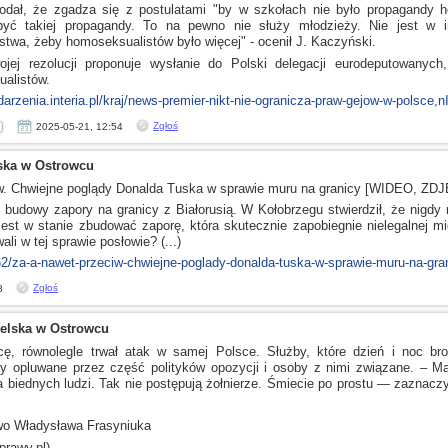
odał, że zgadza się
z postulatami
"by
w szkołach
nie było propagandy h
być takiej propagandy. To na pewno nie służy młodzieży. Nie jest
w i
stwa, żeby homoseksualistów było więcej" - ocenił J. Kaczyński.
jej
rezolucji proponuje wysłanie do Polski delegacji eurodeputowanych
alistów.
darzenia.interia.pl/kraj/news-premier-nikt-nie-ogranicza-praw-gejow-w-polsce,
Zgłoś
2025-05-21, 12:54
ska w Ostrowcu
w. Chwiejne poglądy Donalda Tuska
w sprawie
muru na granicy [WIDEO, ZDJ
budowy zapory na granicy
z Białorusią.
W Kołobrzegu
stwierdził, że nigdy 
 jest
w stanie
zbudować zaporę, która skutecznie zapobiegnie nielegalnej m
wali
w tej
sprawie posłowie? (...)
262/za-a-nawet-przeciw-chwiejne-poglady-donalda-tuska-w-sprawie-muru-na-gra
Zgłoś
8
telska w Ostrowcu
cę, równolegle trwał atak
w samej
Polsce. Służby, które dzień
i noc
bron
yły opluwane przez część polityków opozycji
i osoby
z nimi związane. – Ma
 biednych ludzi. Tak nie postępują żołnierze. Śmiecie po prostu — zaznacz
o Władysława Frasyniuka
(prawy.pl)