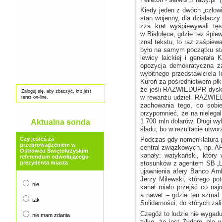
Kiedy jeden
z dwóch
„człow
stan wojenny, dla działaczy 
zza krat wyśpiewywali t
w Białołęce,
gdzie też śpie
znał tekstu, to raz zaśpiew
było na samym początku sta
lewicy laickiej
i generała
Ki
opozycja demokratyczna za
wybitnego przedstawiciela l
Kuroń za pośrednictwem pł
że jeśli RAZWIEDUPR dyskr
Zaloguj się, aby zbaczyć, kto jest
w rewanżu
udzieli RAZWIED
teraz on-line.
zachowania tego, co sob
przypomnieć, że na nielega
1 700 mln dolarów. Długi wy
Aktualna sonda
śladu, bo
w rezultacie
utworz
Czy jesteś za
Podczas gdy nomenklatura p
przeprowadzeniem w
central związkowych, np. A
Ostrowcu Świętokrzyskim
kanały: watykański, który
referendum odwołującego
prezydenta miasta
stosunków
z agentem
SB „La
ujawnienia afery Banco Am
Jerzy Milewski, którego 
nie
kanał miało przejść co najm
a nawet
– gdzie ten szmal
tak
Solidarności, do których za
Czegóż to ludzie nie wygadu
nie mam zdania
tylko, że jest Żydem, ale
w