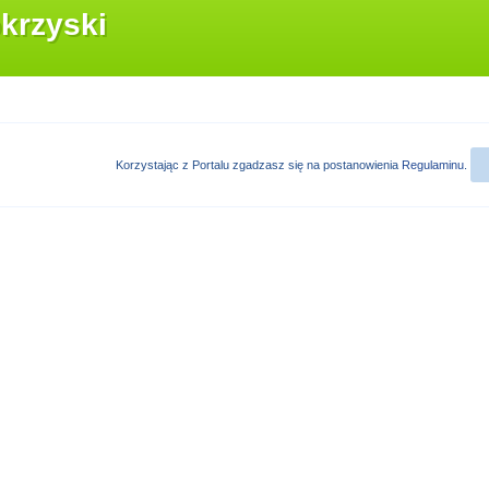
krzyski
Korzystając z Portalu zgadzasz się na postanowienia
Regulaminu
.