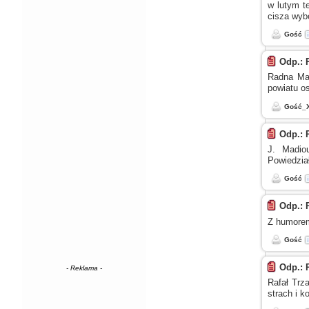
w lutym
te
cisza wybo
Gość
Odp.: 
Radna Ma
powiatu os
Gość_
Odp.: 
J. Madio
Powiedział
Gość
Odp.: 
Z humore
Gość
Odp.: 
- Reklama -
Rafał Trza
strach
i k