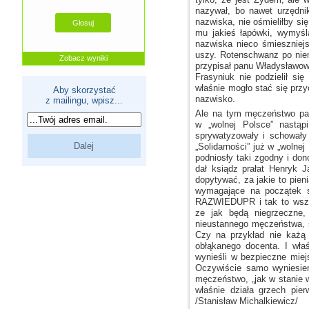
nazywał, bo nawet urzędn
nazwiska, nie ośmieliłby si
mu jakieś łapówki, wymyś
nazwiska nieco śmieszniej
uszy. Rotenschwanz po niem
Zobacz wyniki
przypisał panu Władysławowi 
Frasyniuk nie podzielił się
właśnie mogło stać się prz
Aby skorzystać
nazwisko.
z mailingu, wpisz...
Ale na tym męczeństwo pan
w „wolnej
Polsce” nastąpi 
sprywatyzowały
i schowały
„Solidarności” już
w „wolnej
P
podniosły taki zgodny
i don
dał ksiądz prałat Henryk 
dopytywać, za jakie to pien
wymagające na początek sp
RAZWIEDUPR
i tak
to wsz
ze jak
będą niegrzeczne, 
nieustannego męczeństwa, 
Czy na przykład nie każą
obłąkanego docenta.
I wła
wynieśli
w bezpieczne
miejs
Oczywiście samo wyniesi
męczeństwo, „jak
w stanie
w
właśnie działa grzech pier
/Stanisław Michalkiewicz/