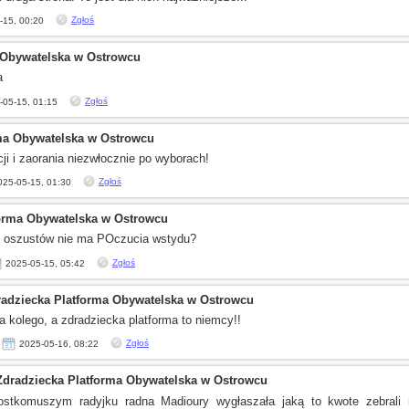
Zgłoś
-15, 00:20
 Obywatelska w Ostrowcu
a
Zgłoś
-05-15, 01:15
ma Obywatelska w Ostrowcu
cji
i zaorania
niezwłocznie po wyborach!
Zgłoś
025-05-15, 01:30
forma Obywatelska w Ostrowcu
a oszustów nie ma POczucia wstydu?
Zgłoś
2025-05-15, 05:42
radziecka Platforma Obywatelska w Ostrowcu
a kolego,
a zdradziecka
platforma to niemcy!!
Zgłoś
2025-05-16, 08:22
Zdradziecka Platforma Obywatelska w Ostrowcu
ostkomuszym
radyjku radna Madioury wygłaszała jaką to kwote zebrali