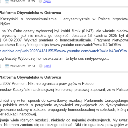
Zgłoś
2025-05-21, 11:55
Platforma Obywatelska w Ostrowcu
 Kaczyński
o homoseksualizmie
i antysemityzmie
w Polsce
https://w
NjKiw
a na YouTube gazety wyborczej był krótki filmik (01:47), ale właśnie niedaw
o prywatny
i już
nie można go obejrzeć. Jeszcze 18 kwietnia 2025 był do
pl] 04.09.2007 Wykład premiera
o homoseksualiźmie.
Fragment nietypowej
Jarosława Kaczyńskiego https://www.youtube.com/watch?v=ia1t4DoOSlw
eb.archive.org/web/20250418115535/www.youtube.com/watch?v=ia1t4DoOSlw
ług Gazety Wyborczej homoseksualizm to było coś nietypowego...
Zgłoś
2025-05-21, 12:34
Platforma Obywatelska w Ostrowcu
a 2007 Premier : Nikt nie ogranicza praw gejów
w Polsce
arosław Kaczyński na dzisiejszej konferencji prasowej zapewnił, że
w Polsce
dniósł się
w ten
sposób do czwartkowej rezolucji Parlamentu Europejskiego
do polskich władz
o potępienie
wypowiedzi wzywających do dyskryminowa
zyjmowanie
ustawy
o zakazie
propagandy homoseksualnej
w szkołach,
którą 
er edukacji narodowej.
jmuje wiele różnych rezolucji, niekiedy co najmniej dyskusyjnych. My uważ
a. Nie mam zamiaru się od niczego odcinać. Nikt nie ogranicza praw gejów
w