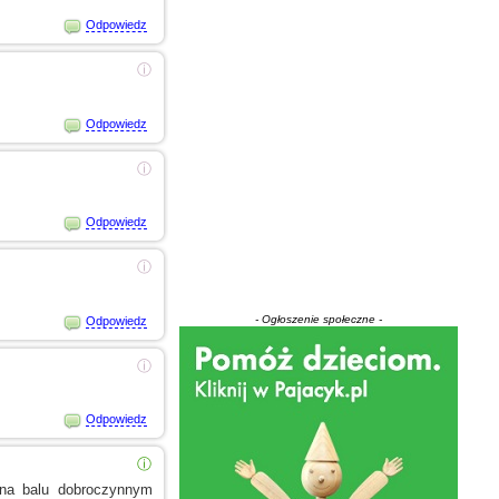
Odpowiedz
ⓘ
Odpowiedz
ⓘ
Odpowiedz
ⓘ
- Ogłoszenie społeczne -
Odpowiedz
ⓘ
Odpowiedz
ⓘ
 na balu dobroczynnym