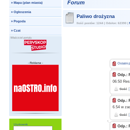
Forum
»
Mapa (plan miasta)
»
Ogłoszenia
Paliwo drożyzna
»
Pogoda
Ilość postów: 1244 | Odsłon: 62390 |
»
Czat
Właściciel portalu
- Reklama -
Ostatni 
Odp.: 
06:50 Resz
Gość
Odp.: 
6.54
w za
Gość
Użytkownik
Odp.: 