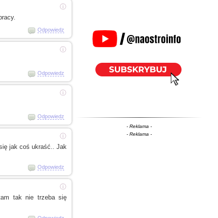
ⓘ
racy.
Odpowiedz
ⓘ
Odpowiedz
ⓘ
Odpowiedz
- Reklama -
- Reklama -
ⓘ
ię jak coś ukraść.. Jak
Odpowiedz
ⓘ
tam tak nie trzeba się
Odpowiedz