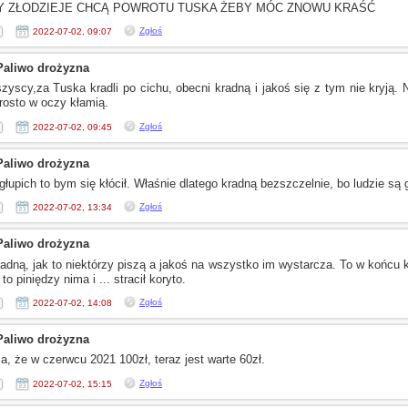
 ZŁODZIEJE CHCĄ POWROTU TUSKA ŻEBY MÓC ZNOWU KRAŚĆ
Zgłoś
2022-07-02, 09:07
Paliwo drożyzna
zyscy,za Tuska kradli po cichu, obecni kradną
i jakoś
się
z tym
nie kryją.
prosto
w oczy
kłamią.
Zgłoś
2022-07-02, 09:45
Paliwo drożyzna
głupich to bym się kłócił. Właśnie dlatego kradną bezszczelnie, bo ludzie są g
Zgłoś
2022-07-02, 13:34
Paliwo drożyzna
adną, jak to niektórzy piszą
a jakoś
na wszystko im wystarcza. To
w końcu
k
ł to piniędzy nima
i ...
stracił koryto.
Zgłoś
2022-07-02, 14:08
Paliwo drożyzna
za, że
w czerwcu
2021 100zł, teraz jest warte 60zł.
Zgłoś
2022-07-02, 15:15