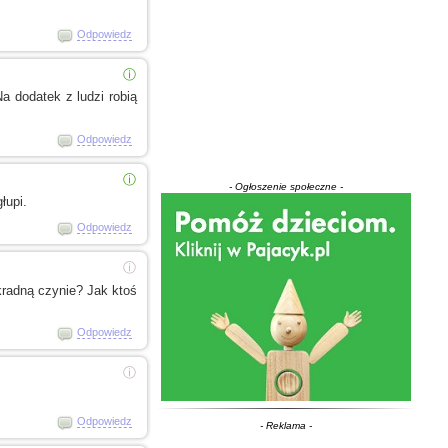
Odpowiedz
ⓘ
 Na dodatek
z ludzi
robią
Odpowiedz
ⓘ
- Ogłoszenie społeczne -
łupi.
Odpowiedz
ⓘ
radną czynie? Jak ktoś
Odpowiedz
ⓘ
Odpowiedz
- Reklama -