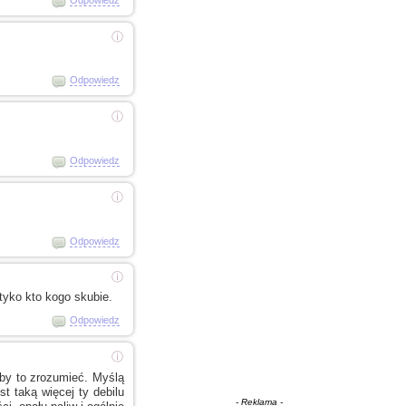
ⓘ
Odpowiedz
ⓘ
Odpowiedz
ⓘ
Odpowiedz
ⓘ
 tyko kto kogo skubie.
Odpowiedz
ⓘ
by to zrozumieć. Myślą
st taką więcej ty debilu
- Reklama -