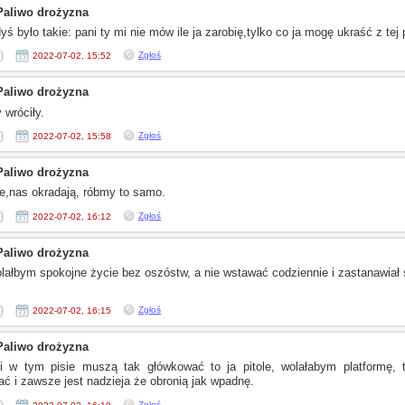
Paliwo drożyzna
yś było takie: pani ty mi nie mów ile ja zarobię,tylko co ja mogę ukraść
z tej
p
Zgłoś
2022-07-02, 15:52
Paliwo drożyzna
y
wróciły.
Zgłoś
2022-07-02, 15:58
Paliwo drożyzna
ze,nas
okradają, róbmy to samo.
Zgłoś
2022-07-02, 16:12
Paliwo drożyzna
lałbym spokojne życie bez oszóstw,
a nie
wstawać codziennie
i zastanawiał
s
Zgłoś
2022-07-02, 16:15
Paliwo drożyzna
ni
w tym
pisie muszą tak główkować to ja pitole, wolałabym platformę, 
iać
i zawsze
jest nadzieja że obronią jak wpadnę.
Zgłoś