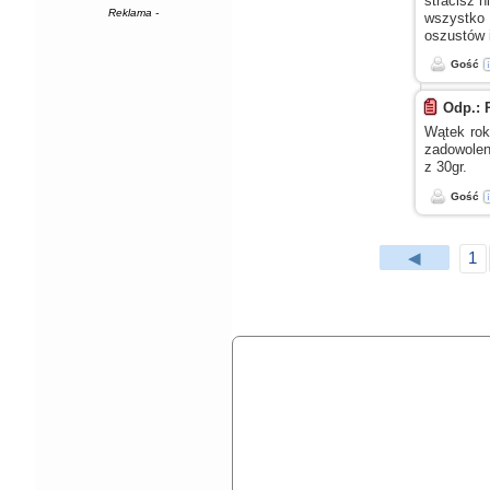
stracisz n
Reklama -
wszystko 
oszustów
Gość
Odp.: 
Wątek rok
zadowolen
z 30gr.
Gość
◀
1