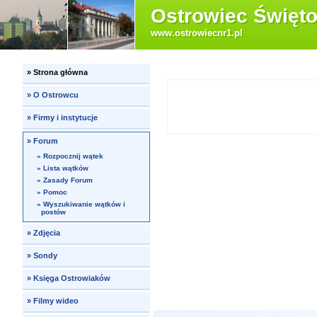
Ostrowiec Święto
www.ostrowiecnr1.pl
»
Strona główna
»
O Ostrowcu
»
Firmy i instytucje
»
Forum
»
Rozpocznij wątek
»
Lista wątków
»
Zasady Forum
»
Pomoc
»
Wyszukiwanie wątków i
postów
»
Zdjęcia
»
Sondy
»
Księga Ostrowiaków
»
Filmy wideo