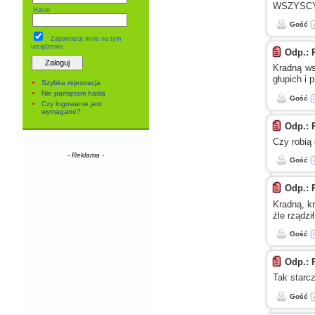
WSZYSCY
Hasło
Gość
Zapamiętaj mnie
na tym
urządzeniu
Odp.: 
Kradną ws
głupich
i 
Szybka rejestracja
Nie pamiętam hasła
Gość
Czy logowanie jest
wymagane?
Odp.: 
Czy robią 
- Reklama -
Gość
Odp.: 
Kradną, kr
źle rządzi
Gość
Odp.: 
Tak starc
Gość