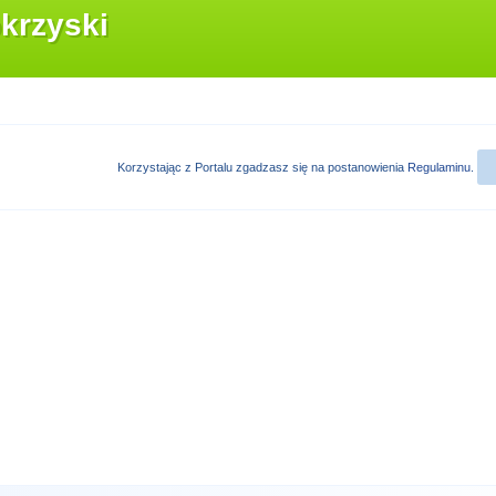
krzyski
Korzystając z Portalu zgadzasz się na postanowienia
Regulaminu
.