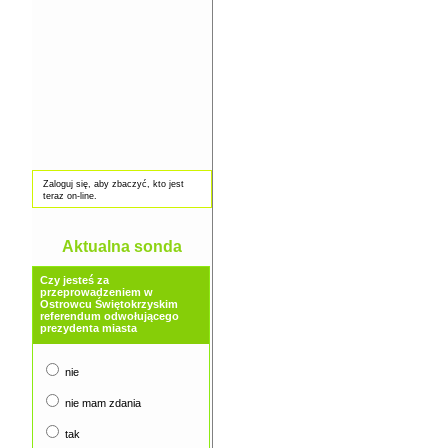
Zaloguj się, aby zbaczyć, kto jest
teraz on-line.
Aktualna sonda
Czy jesteś za
przeprowadzeniem w
Ostrowcu Świętokrzyskim
referendum odwołującego
prezydenta miasta
nie
nie mam zdania
tak