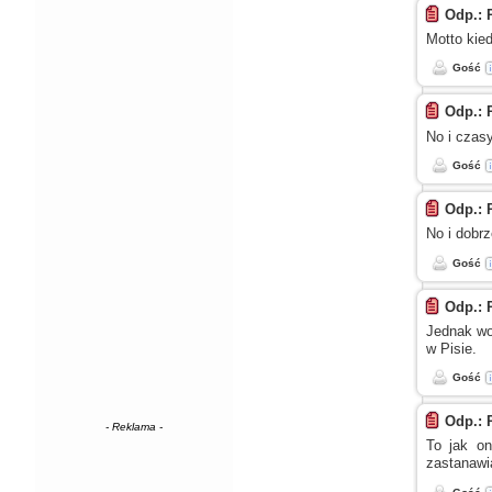
Odp.: 
Motto kied
Gość
Odp.: 
No
i czas
Gość
Odp.: 
No
i dobr
Gość
Odp.: 
Jednak wo
w Pisie.
Gość
Odp.: 
- Reklama -
To jak o
zastanaw