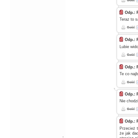
Gość
Odp.: 
Teraz to s
Gość
Odp.: 
Lubie wido
Gość
Odp.: 
Te co najb
Gość
Odp.: 
Nie chodz
Gość
Odp.: 
Przecież t
że jak da
-