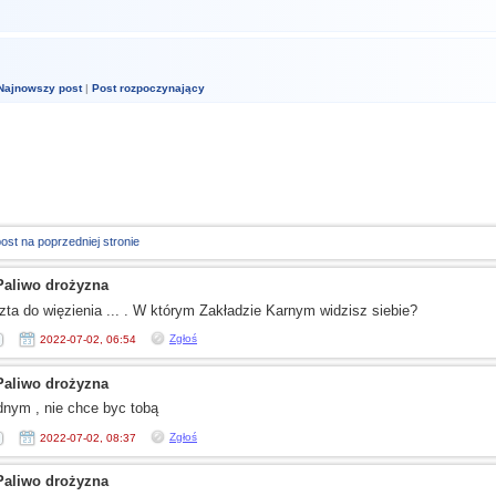
Najnowszy post
|
Post rozpoczynający
post na poprzedniej stronie
Paliwo drożyzna
ta do więzienia ... .
W którym
Zakładzie Karnym widzisz siebie?
Zgłoś
2022-07-02, 06:54
Paliwo drożyzna
dnym
, nie chce byc tobą
Zgłoś
2022-07-02, 08:37
Paliwo drożyzna