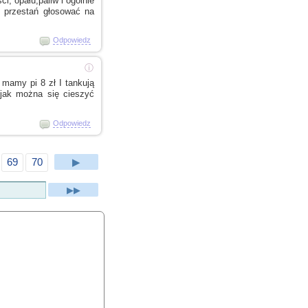
i, opału,paliw
i ogólnie
i przestań
głosować na
Odpowiedz
ⓘ
az mamy pi 8 zł
I tankują
jak można się cieszyć
Odpowiedz
69
70
▶