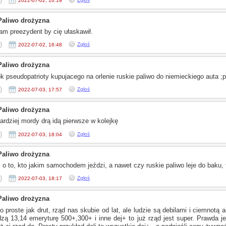
2022-07-02, 16:19
Paliwo drożyzna
am preezydent by cię ułaskawił.
Zgłoś
2022-07-02, 16:48
Paliwo drożyzna
k pseudopatrioty kupujacego na orlenie ruskie paliwo do niemieckiego auta ;p
Zgłoś
2022-07-03, 17:57
Paliwo drożyzna
ardziej mordy drą idą pierwsze
w kolejkę
Zgłoś
2022-07-03, 18:04
Paliwo drożyzna
i
o to,
kto jakim samochodem jeździ,
a nawet
czy ruskie paliwo leje do baku,
Zgłoś
2022-07-03, 18:17
Paliwo drożyzna
o proste jak drut, rząd nas skubie od lat, ale ludzie są debilami
i ciemnotą
a
dzą 13,14 emeryturę 500+,300+
i inne
dej+ to już rząd jest super. Prawda je