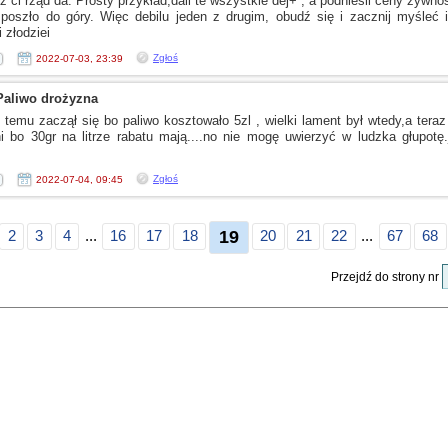
iż ci rząd da. Prosty przykład,dali te wszystkie dej+ ,
a podnieśli
ceny żywnośc
poszło do góry. Więc debilu jeden
z drugim,
obudź się
i zacznij
myśleć
i złodziei
Zgłoś
2022-07-03, 23:39
Paliwo drożyzna
 temu zaczął się bo paliwo kosztowało 5zl , wielki lament był wtedy,a ter
i bo 30gr na litrze rabatu mają....no nie mogę uwierzyć
w ludzka
głupotę.
Zgłoś
2022-07-04, 09:45
19
2
3
4
...
16
17
18
20
21
22
...
67
68
Przejdź do strony nr