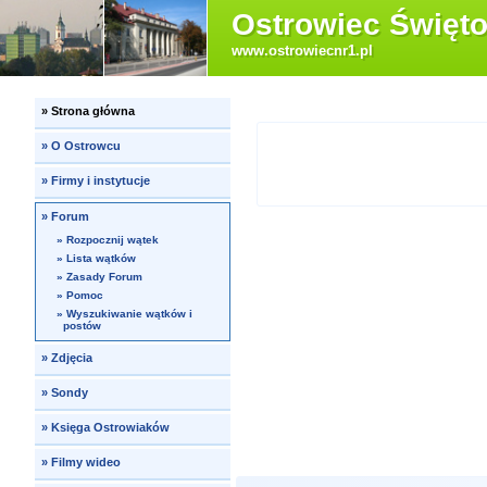
Ostrowiec Święto
www.ostrowiecnr1.pl
»
Strona główna
»
O Ostrowcu
»
Firmy i instytucje
»
Forum
»
Rozpocznij wątek
»
Lista wątków
»
Zasady Forum
»
Pomoc
»
Wyszukiwanie wątków i
postów
»
Zdjęcia
»
Sondy
»
Księga Ostrowiaków
»
Filmy wideo