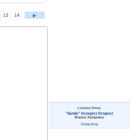
13
14
▶
Losowa firma:
"Ilando" Grzegorz Drogosz
Branża: Komputery
Dodaj firmę