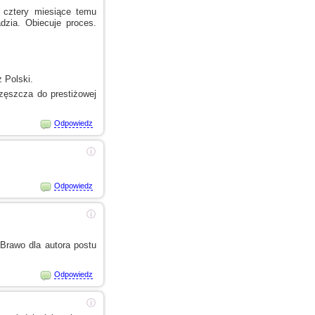
 cztery miesiące temu
dzia. Obiecuje proces.
z Polski.
zęszcza do prestiżowej
Odpowiedz
ⓘ
Odpowiedz
ⓘ
Brawo dla autora postu
Odpowiedz
ⓘ