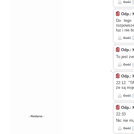
Gość
Odp.: 
Do tego 
rozpowsze
luz
i nie
bó
Gość
Odp.: 
To jest z
Gość
Odp.: 
22:12. "T
że są moj
Gość
Odp.: 
22:33
- Reklama -
Nic nie mu
Gość