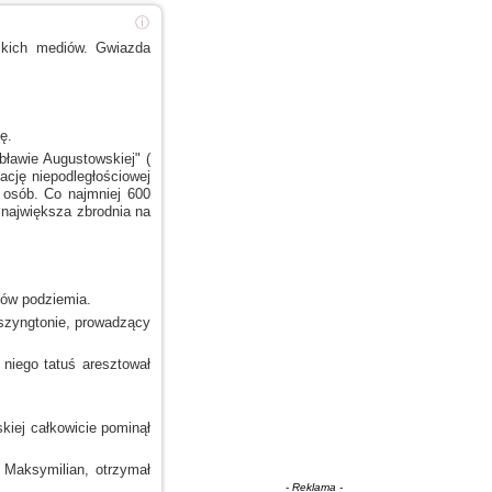
ⓘ
skich mediów. Gwiazda
ę.
ławie Augustowskiej" (
ację niepodległościowej
osób. Co najmniej 600
 największa zbrodnia na
ków podziemia.
zyngtonie,
prowadzący
niego tatuś aresztował
iej całkowicie pominął
ż Maksymilian, otrzymał
- Reklama -