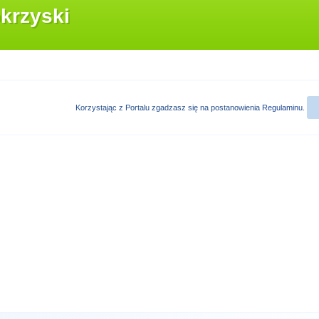
krzyski
Korzystając z Portalu zgadzasz się na postanowienia
Regulaminu
.