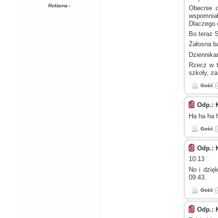
Reklama -
Obecnie d
wspomniał
Dlaczego 
Bo teraz 
Żałosna b
Dziennika
Rzecz
w 
szkoły, z
Gość
Odp.: 
Ha ha ha h
Gość
Odp.: 
10:13
No
i dzięk
09:43.
Gość
Odp.: 