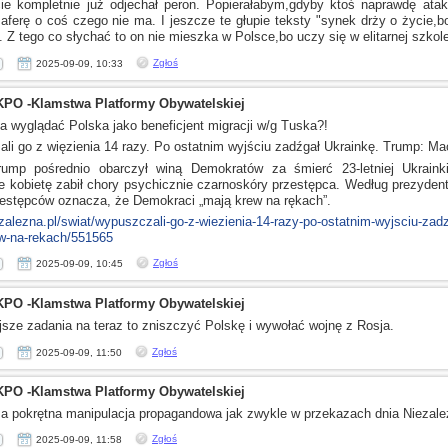
cie kompletnie już odjechał peron. Popierałabym,gdyby ktoś naprawdę atak
 aferę
o coś
czego nie ma.
I jeszcze
te głupie teksty "synek drży
o życie,b
".
Z tego
co słychać to on nie mieszka
w Polsce,bo
uczy się
w elitarnej
szkol
Zgłoś
2025-09-09, 10:33
KPO -Klamstwa Platformy Obywatelskiej
a wyglądać Polska jako beneficjent migracji w/g Tuska?!
ali go
z więzienia
14 razy. Po ostatnim wyjściu zadźgał Ukrainkę. Trump: Ma
ump pośrednio obarczył winą Demokratów za śmierć 23-letniej Ukrainki
e
kobietę zabił chory psychicznie czarnoskóry przestępca. Według prezyden
estępców oznacza, że Demokraci „mają krew na rękach”.
ezalezna.pl/swiat/wypuszczali-go-z-wiezienia-14-razy-po-ostatnim-wyjsciu-zad
w-na-rekach/551565
Zgłoś
2025-09-09, 10:45
KPO -Klamstwa Platformy Obywatelskiej
jsze zadania na teraz to zniszczyć Polskę
i wywołać
wojnę
z Rosja.
Zgłoś
2025-09-09, 11:50
KPO -Klamstwa Platformy Obywatelskiej
za pokrętna manipulacja propagandowa jak zwykle
w przekazach
dnia Niezale
Zgłoś
2025-09-09, 11:58