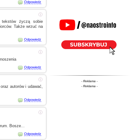
Odpowiedz
ⓘ
y tekstów życzą sobie
biorców. Także wrzuć na
Odpowiedz
ⓘ
onoszenia
Odpowiedz
ⓘ
- Reklama -
 oraz autorów
i udawać,
- Reklama -
Odpowiedz
ⓘ
orum. Bosze...
Odpowiedz