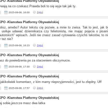
KPO -Klamstwa Platformy Obywatelskiej
wają na co czekasz.Prawda boli to się wyje tak jak ty.
Zgłoś
2025-09-08, 16:00
KPO -Klamstwa Platformy Obywatelskiej
olisz, amebo? Autor tekstu cię pozwie,
a mnie
to zwisa. Tak to jest, jak b
i usiłuje
udawać dziennikarza czy felietonistę, nie mając pojęcia
o pisani
autorskich"
wpisach. Jeśli nie znasz zasad cytowania czyichś tekstów, to nie
 też nie?
Zgłoś
2025-09-08, 16:23
KPO -Klamstwa Platformy Obywatelskiej
sz do powiedzenia po za starzeniem obczymurze.
Zgłoś
2025-09-08, 17:30
KPO -Klamstwa Platformy Obywatelskiej
 jakikolwiek komentarz,
z kim
mamy nieprzyjemności, jest tu zbędny. Uff
Zgłoś
2025-09-08, 17:57
KPO -Klamstwa Platformy Obywatelskiej
j sobie,jeszcze masz dwa latka