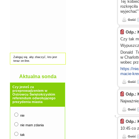
Tej kobie
rozkręciła
wyjechać
Gość
Odp.: 
Czy tak m
Wypuszcz
Donald Tr
w Charlott
Zaloguj się, aby zbaczyć, kto jest
teraz on-line.
wobec prz
https://ni
macie-kre
Aktualna sonda
Gość
Czy jesteś za
przeprowadzeniem w
Odp.: 
Ostrowcu Świętokrzyskim
referendum odwołującego
Najważnie
prezydenta miasta
Gość
nie
Odp.: 
nie mam zdania
10:45 co 
tak
Gość