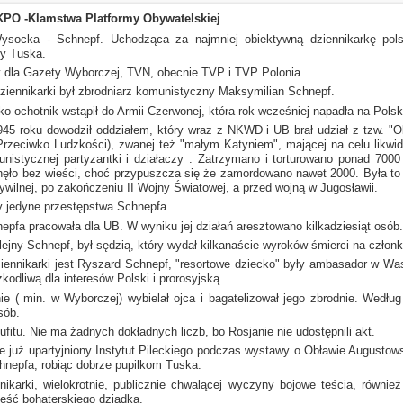
KPO -Klamstwa Platformy Obywatelskiej
ysocka - Schnepf. Uchodząca za najmniej obiektywną dziennikarkę pol
y Tuska.
cy dla Gazety Wyborczej, TVN, obecnie TVP
i TVP
Polonia.
ziennikarki był zbrodniarz komunistyczny Maksymilian Schnepf.
ko ochotnik wstąpił do Armii Czerwonej, która rok wcześniej napadła na Polsk
45 roku dowodził oddziałem, który wraz
z NKWD
i UB
brał udział
z tzw.
"Ob
Przeciwko Ludzkości), zwanej też "małym Katyniem", mającej na celu likwid
unistycznej
partyzantki
i działaczy
. Zatrzymano
i torturowano
ponad 7000 
nęło bez wieści, choć przypuszcza się że zamordowano nawet 2000. Była to
cywilnej, po zakończeniu II Wojny Światowej,
a przed
wojną
w Jugosławii.
ły jedyne przestępstwa Schnepfa.
epfa pracowała dla UB.
W wyniku
jej działań aresztowano kilkadziesiąt osób.
lejny Schnepf, był sędzią, który wydał kilkanaście wyroków śmierci na człon
ennikarki jest Ryszard Schnepf, "resortowe dziecko" były ambasador
w Was
zkodliwą dla interesów Polski
i prorosyjską.
nie ( min.
w Wyborczej)
wybielał ojca
i bagatelizował
jego zbrodnie. Według 
sób.
ufitu.
Nie ma żadnych dokładnych liczb, bo Rosjanie nie udostępnili akt.
ie już upartyjniony Instytut Pileckiego podczas wystawy
o Obławie
Augustowsk
hnepfa, robiąc dobrze pupilkom Tuska.
nikarki, wielokrotnie, publicznie chwalącej wyczyny bojowe teścia, równie
ześć bohaterskiego dziadka.