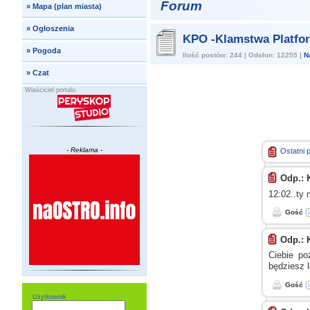
Forum
»
Mapa (plan miasta)
»
Ogłoszenia
KPO -Klamstwa Platfor
»
Pogoda
Ilość postów: 244 | Odsłon: 12255 |
N
»
Czat
Właściciel portalu
- Reklama -
Ostatni 
Odp.: 
12:02..ty
Gość
Odp.: 
Ciebie p
będziesz 
Gość
Użytkownik