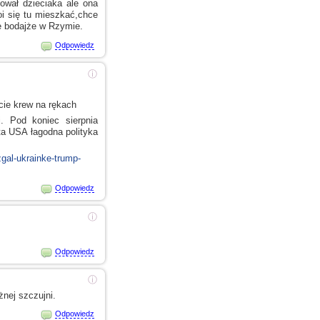
ował dzieciaka ale ona
oi
się tu mieszkać,chce
e bodajże
w Rzymie.
Odpowiedz
ⓘ
cie krew na rękach
. Pod koniec sierpnia
ta USA łagodna polityka
zgal-ukrainke-trump-
Odpowiedz
ⓘ
Odpowiedz
ⓘ
żnej szczujni.
Odpowiedz