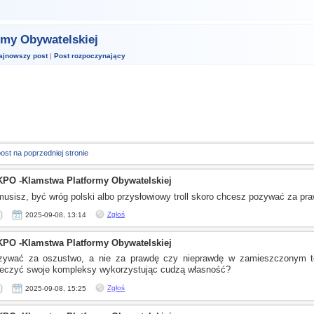
my Obywatelskiej
ajnowszy post
|
Post rozpoczynający
post na poprzedniej stronie
KPO -Klamstwa Platformy Obywatelskiej
 musisz, być wróg polski albo przysłowiowy troll skoro chcesz pozywać za pr
Zgłoś
2025-09-08, 13:14
KPO -Klamstwa Platformy Obywatelskiej
ozywać za oszustwo,
a nie
za prawdę czy nieprawdę
w zamieszczonym
t
leczyć swoje kompleksy wykorzystując cudzą własność?
Zgłoś
2025-09-08, 15:25