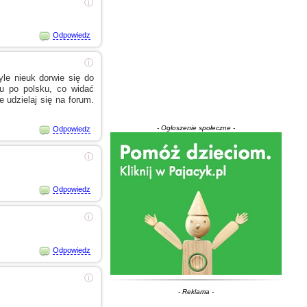
ⓘ
Odpowiedz
ⓘ
yle nieuk dorwie się do
u
po polsku, co widać
 udzielaj się na forum.
- Ogłoszenie społeczne -
Odpowiedz
ⓘ
Odpowiedz
ⓘ
Odpowiedz
ⓘ
- Reklama -