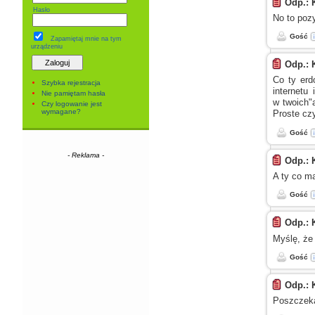
Odp.: 
Hasło
No to pozy
Gość
Zapamiętaj mnie
na tym
urządzeniu
Odp.: 
Co ty erd
Szybka rejestracja
internetu
Nie pamiętam hasła
w twoich"
Czy logowanie jest
wymagane?
Proste czy
Gość
- Reklama -
Odp.: 
A ty
co ma
Gość
Odp.: 
Myślę, że
Gość
Odp.: 
Poszczeka