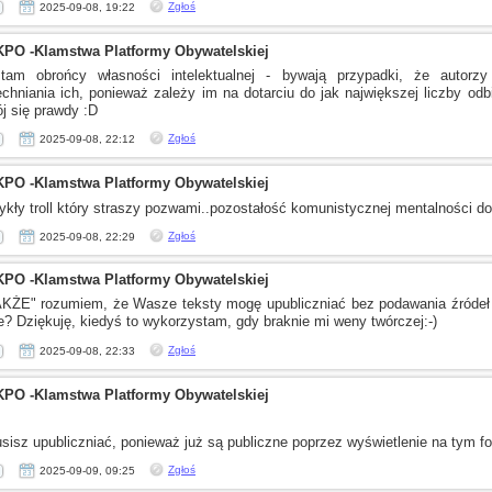
Zgłoś
2025-09-08, 19:22
KPO -Klamstwa Platformy Obywatelskiej
tam obrońcy własności intelektualnej - bywają przypadki, że autorz
chniania ich, ponieważ zależy im na dotarciu do jak największej liczby od
j się prawdy :D
Zgłoś
2025-09-08, 22:12
KPO -Klamstwa Platformy Obywatelskiej
wykły troll który straszy pozwami..pozostałość komunistycznej mentalności d
Zgłoś
2025-09-08, 22:29
KPO -Klamstwa Platformy Obywatelskiej
AKŻE" rozumiem, że Wasze teksty mogę upubliczniać bez podawania źródeł
e? Dziękuję, kiedyś to wykorzystam, gdy braknie mi weny twórczej:-)
Zgłoś
2025-09-08, 22:33
KPO -Klamstwa Platformy Obywatelskiej
sisz upubliczniać, ponieważ już są publiczne poprzez wyświetlenie na tym f
Zgłoś
2025-09-09, 09:25