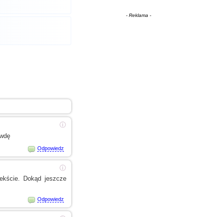
- Reklama -
ⓘ
awdę
Odpowiedz
ⓘ
ekście. Dokąd jeszcze
Odpowiedz