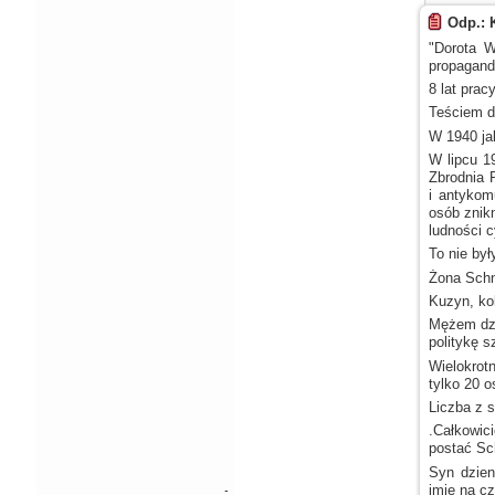
Odp.: 
"Dorota W
propagand
8 lat pra
Teściem d
W 1940
ja
W lipcu
19
Zbrodnia 
i antykom
osób znik
ludności 
To nie by
Żona Schn
Kuzyn, ko
Mężem dzi
politykę s
Wielokrot
tylko 20 o
Liczba
z s
.Całkowic
postać Sc
Syn dzien
imię na c
-