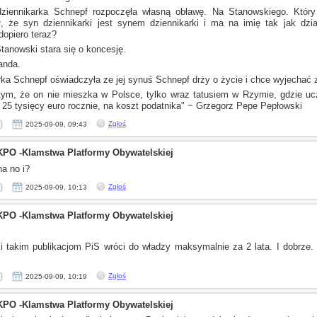
ziennikarka Schnepf rozpoczęła własną obławę. Na Stanowskiego. Który
, że syn dziennikarki jest synem dziennikarki
i ma
na imię tak jak dzia
dopiero teraz?
Stanowski stara się
o koncesję.
anda.
rka Schnepf oświadczyła
ze jej
synuś Schnepf drży
o życie
i chce
wyjechać
tym,
że on nie mieszka
w Polsce,
tylko wraz tatusiem
w Rzymie,
gdzie uc
a 25 tysięcy euro rocznie, na koszt podatnika" ~ Grzegorz Pepe Pepłowski
Zgłoś
2025-09-09, 09:43
KPO -Klamstwa Platformy Obywatelskiej
a no i?
Zgłoś
2025-09-09, 10:13
KPO -Klamstwa Platformy Obywatelskiej
i
takim publikacjom PiS wróci do władzy maksymalnie za 2 lata.
I dobrze.
Zgłoś
2025-09-09, 10:19
KPO -Klamstwa Platformy Obywatelskiej