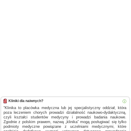
Kliniki dla naiwnych?
ⓘ
“Klinika to placówka medyczna lub jej specjalistyczny oddział, która
poza leczeniem chorych prowadzi działalność naukowo-dydaktyczną,
czyli kształci studentów medycyny
i prowadzi
badania naukowe.
Zgodnie
z polskim
prawem, nazwą „klinika” mogą posługiwać się tylko
podmioty medyczne powiązane
z uczelniami
medycznymi, które