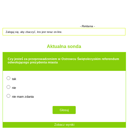
- Reklama -
Zaloguj się, aby zbaczyć, kto jest teraz on-line.
Aktualna sonda
Czy jesteś za przeprowadzeniem w Ostrowcu Świętokrzyskim referendum
odwołującego prezydenta miasta
tak
nie
nie mam zdania
Zobacz wyniki