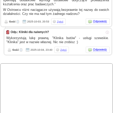
spełniają dodatkowe wymogi ustawowe dotyczące prowadzenia
kształcenia oraz prac badawczych.“
W
Ostrowcu
różni naciągacze używają bezprawnie tej nazwy do swoich
działalności. Czy nie ma nad tym żadnego nadzoru?
Odpowiedz
Gość
2025-10-03, 20:53
Zgłoś
Odp.: Kliniki dla naiwnych?
ⓘ
Wykorzystują lukę prawną. "Klinika butów" - usługi szewskie.
"Klinika" jest
w nazwie
własnej. Nic nie zrobisz :)
Odpowiedz
Gość
2025-10-04, 23:40
Zgłoś