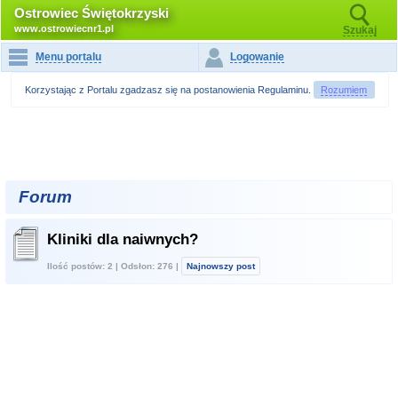
Ostrowiec Świętokrzyski
www.ostrowiecnr1.pl
Szukaj
Menu portalu
Logowanie
Korzystając z Portalu zgadzasz się na postanowienia
Regulaminu
.
Rozumiem
Forum
Kliniki dla naiwnych?
Ilość postów: 2 | Odsłon: 276 |
Najnowszy post