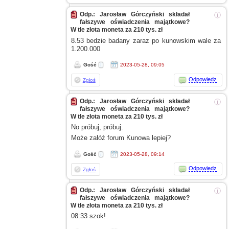
Odp.: Jarosław Górczyński składał
ⓘ
fałszywe oświadczenia majątkowe?
W tle złota moneta za 210 tys. zł
8.53 bedzie badany zaraz po kunowskim wale za
1.200.000
Gość
2023-05-28, 09:05
Odpowiedz
Zgłoś
Odp.: Jarosław Górczyński składał
ⓘ
fałszywe oświadczenia majątkowe?
W tle złota moneta za 210 tys. zł
No próbuj, próbuj.
Może załóż forum Kunowa lepiej?
Gość
2023-05-28, 09:14
Odpowiedz
Zgłoś
Odp.: Jarosław Górczyński składał
ⓘ
fałszywe oświadczenia majątkowe?
W tle złota moneta za 210 tys. zł
08:33 szok!