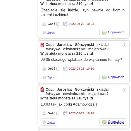
W tle złota moneta za 210 tys. zł
Czepiacie się ludzie, syn pewnie od komunii
zbierał
i uzbierał
Gość
2023-05-28, 10:03
Odpowiedz
Zgłoś
Odp.: Jarosław Górczyński składał
ⓘ
fałszywe oświadczenia majątkowe?
W tle złota moneta za 210 tys. zł
09:05 dlaczego wplatasz do wątku inne tematy?
Gość
2023-05-28, 10:10
Odpowiedz
Zgłoś
Odp.: Jarosław Górczyński składał
ⓘ
fałszywe oświadczenia majątkowe?
W tle złota moneta za 210 tys. zł
10:03 tak jak córki Adamowicza:)
Gość
2023-05-28, 10:28
Odpowiedz
Zgłoś