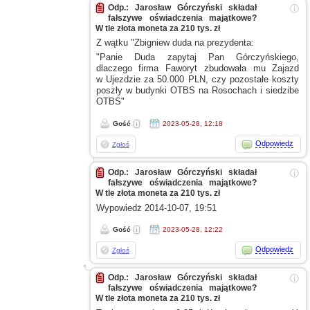
Odp.: Jarosław Górczyński składał
ⓘ
fałszywe oświadczenia majątkowe?
W tle złota moneta za 210 tys. zł
Z wątku
"Zbigniew duda na prezydenta:
"Panie Duda zapytaj Pan Górczyńskiego,
dlaczego firma Faworyt zbudowała mu Zajazd
w Ujezdzie
za 50.000 PLN, czy pozostałe koszty
poszły
w budynki
OTBS na Rosochach
i siedzibe
OTBS"
Gość
2023-05-28, 12:18
Odpowiedz
Zgłoś
Odp.: Jarosław Górczyński składał
ⓘ
fałszywe oświadczenia majątkowe?
W tle złota moneta za 210 tys. zł
Wypowiedż 2014-10-07, 19:51
Gość
2023-05-28, 12:22
Odpowiedz
Zgłoś
Odp.: Jarosław Górczyński składał
ⓘ
fałszywe oświadczenia majątkowe?
W tle złota moneta za 210 tys. zł