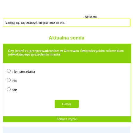
- Reklama -
Zaloguj się, aby zbaczyć, kto jest teraz on-line.
Aktualna sonda
Czy jesteś za przeprowadzeniem w Ostrowcu Świętokrzyskim referendum
odwołującego prezydenta miasta
nie mam zdania
nie
tak
Zobacz wyniki