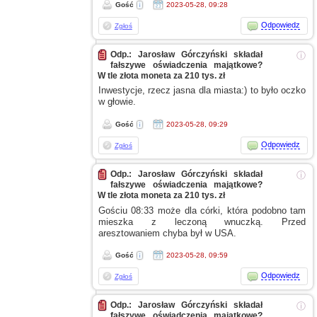
Gość
2023-05-28, 09:28
Odpowiedz
Zgłoś
Odp.: Jarosław Górczyński składał
ⓘ
fałszywe oświadczenia majątkowe?
W tle złota moneta za 210 tys. zł
Inwestycje, rzecz jasna dla miasta:) to było oczko
w głowie.
Gość
2023-05-28, 09:29
Odpowiedz
Zgłoś
Odp.: Jarosław Górczyński składał
ⓘ
fałszywe oświadczenia majątkowe?
W tle złota moneta za 210 tys. zł
Gościu 08:33 może dla córki, która podobno tam
mieszka
z leczoną
wnuczką. Przed
aresztowaniem chyba był
w USA.
Gość
2023-05-28, 09:59
Odpowiedz
Zgłoś
Odp.: Jarosław Górczyński składał
ⓘ
fałszywe oświadczenia majątkowe?