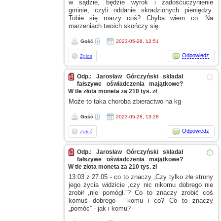
w sądzie,
będzie wyrok
i zadośćuczynienie
gminie, czyli oddanie skradzionych pieniędzy.
Tobie się marzy coś? Chyba wiem co. Na
marzeniach twoich skończy się.
Gość
2023-05-28, 12:51
Odpowiedz
Zgłoś
Odp.: Jarosław Górczyński składał
ⓘ
fałszywe oświadczenia majątkowe?
W tle złota moneta za 210 tys. zł
Może to taka choroba zbieractwo na kg
Gość
2023-05-28, 13:28
Odpowiedz
Zgłoś
Odp.: Jarosław Górczyński składał
ⓘ
fałszywe oświadczenia majątkowe?
W tle złota moneta za 210 tys. zł
13:03
z 27.05
- co to znaczy „Czy tylko złe strony
jego życia widzicie ,czy nic nikomu dobrego nie
zrobił ,nie pomógł.”? Co to znaczy zrobić coś
komuś dobrego - komu
i co?
Co to znaczy
„pomóc” - jak
i komu?