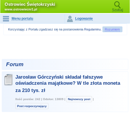
Ostrowiec Świętokrzyski
www.ostrowiecnr1.pl
Szukaj
Menu portalu
Logowanie
Korzystając z Portalu zgadzasz się na postanowienia
Regulaminu
.
Rozumiem
Forum
Jarosław Górczyński składał fałszywe
oświadczenia majątkowe? W tle złota moneta
za 210 tys. zł
Ilość postów: 242 | Odsłon: 13809 |
Najnowszy post
|
Post rozpoczynający