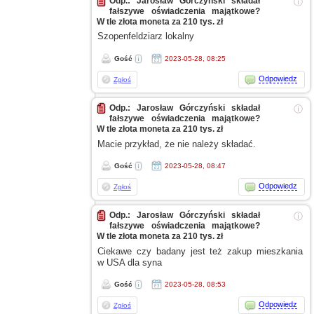
Odp.: Jarosław Górczyński składał
ⓘ
fałszywe oświadczenia majątkowe?
W tle złota moneta za 210 tys. zł
Szopenfeldziarz lokalny
Gość
2023-05-28, 08:25
Odpowiedz
Zgłoś
Odp.: Jarosław Górczyński składał
ⓘ
fałszywe oświadczenia majątkowe?
W tle złota moneta za 210 tys. zł
Macie przykład, że nie należy składać.
Gość
2023-05-28, 08:47
Odpowiedz
Zgłoś
Odp.: Jarosław Górczyński składał
ⓘ
fałszywe oświadczenia majątkowe?
W tle złota moneta za 210 tys. zł
Ciekawe czy badany jest też zakup mieszkania
w USA
dla syna
Gość
2023-05-28, 08:53
Odpowiedz
Zgłoś