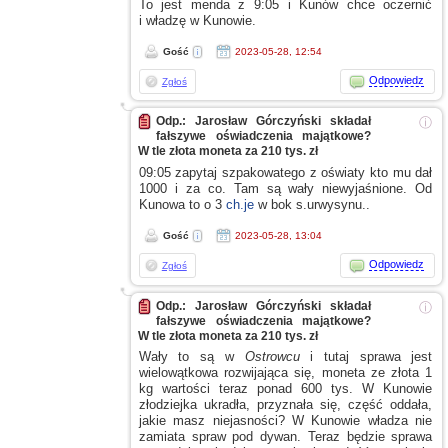
To jest menda
z 9:05
i Kunów
chce oczernić
i władzę
w Kunowie.
Gość
2023-05-28, 12:54
Odpowiedz
Zgłoś
Odp.: Jarosław Górczyński składał
ⓘ
fałszywe oświadczenia majątkowe?
W tle złota moneta za 210 tys. zł
09:05 zapytaj szpakowatego
z oświaty
kto mu dał
1000
i za
co. Tam są wały niewyjaśnione. Od
Kunowa to
o 3
ch.je
w bok
s.urwysynu..
Gość
2023-05-28, 13:04
Odpowiedz
Zgłoś
Odp.: Jarosław Górczyński składał
ⓘ
fałszywe oświadczenia majątkowe?
W tle złota moneta za 210 tys. zł
Wały to są
w
Ostrowcu
i tutaj
sprawa jest
wielowątkowa rozwijająca się, moneta
ze złota
1
kg wartości teraz ponad 600 tys.
W Kunowie
złodziejka ukradła, przyznała się, część oddała,
jakie masz niejasności?
W Kunowie
władza nie
zamiata spraw pod dywan. Teraz będzie sprawa