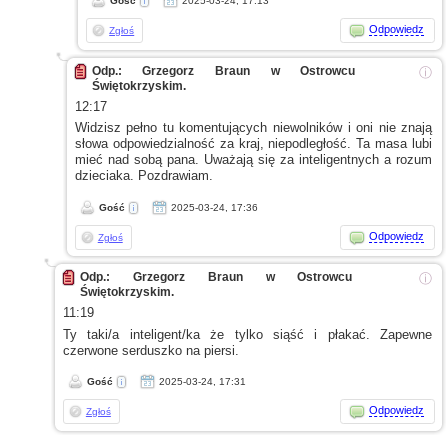
Gość
2025-03-24, 17:13
Odpowiedz
Zgłoś
Odp.: Grzegorz Braun w Ostrowcu
ⓘ
Świętokrzyskim.
12:17
Widzisz pełno tu komentujących niewolników
i oni
nie znają
słowa odpowiedzialność za kraj, niepodległość. Ta masa lubi
mieć nad sobą pana. Uważają się za inteligentnych
a rozum
dzieciaka. Pozdrawiam.
Gość
2025-03-24, 17:36
Odpowiedz
Zgłoś
Odp.: Grzegorz Braun w Ostrowcu
ⓘ
Świętokrzyskim.
11:19
Ty taki/a inteligent/ka że tylko siąść
i płakać.
Zapewne
czerwone serduszko na piersi.
Gość
2025-03-24, 17:31
Odpowiedz
Zgłoś