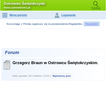
Ostrowiec Świętokrzyski
www.ostrowiecnr1.pl
Szukaj
Menu portalu
Logowanie
Korzystając z Portalu zgadzasz się na postanowienia
Regulaminu
.
Rozumiem
Forum
Grzegorz Braun w Ostrowcu Świętokrzyskim.
Ilość postów: 25 | Odsłon: 1714 |
Najnowszy post