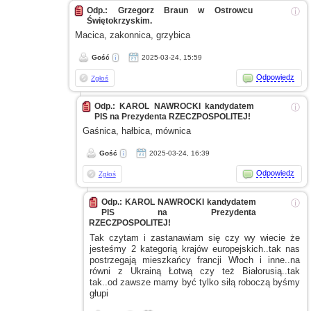
Odp.: Grzegorz Braun w Ostrowcu
ⓘ
Świętokrzyskim.
Macica, zakonnica, grzybica
Gość
2025-03-24, 15:59
Odpowiedz
Zgłoś
Odp.: KAROL NAWROCKI kandydatem
ⓘ
PIS na Prezydenta RZECZPOSPOLITEJ!
Gaśnica, hałbica, mównica
Gość
2025-03-24, 16:39
Odpowiedz
Zgłoś
Odp.: KAROL NAWROCKI kandydatem
ⓘ
PIS na Prezydenta
RZECZPOSPOLITEJ!
Tak czytam
i zastanawiam
się czy wy wiecie że
jesteśmy 2 kategorią krajów europejskich..tak nas
postrzegają mieszkańcy francji Włoch
i inne..na
równi
z Ukrainą
Łotwą czy też Białorusią..tak
tak..od zawsze mamy być tylko siłą roboczą byśmy
głupi