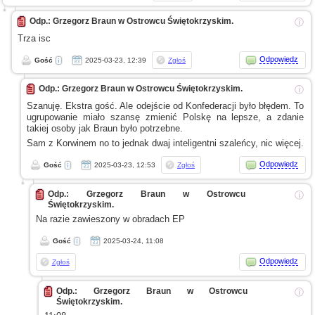
Odp.: Grzegorz Braun w Ostrowcu Świętokrzyskim.
ⓘ
Trza isc
Odpowiedz
Gość
2025-03-23, 12:39
Zgłoś
Odp.: Grzegorz Braun w Ostrowcu Świętokrzyskim.
ⓘ
Szanuję. Ekstra gość. Ale odejście od Konfederacji było błędem. To
ugrupowanie miało szansę zmienić Polskę na lepsze,
a zdanie
takiej osoby jak Braun było potrzebne.
Sam
z Korwinem
no to jednak dwaj inteligentni szaleńcy, nic więcej.
Odpowiedz
Gość
2025-03-23, 12:53
Zgłoś
Odp.: Grzegorz Braun w Ostrowcu
ⓘ
Świętokrzyskim.
Na razie zawieszony
w obradach
EP
Gość
2025-03-24, 11:08
Odpowiedz
Zgłoś
Odp.: Grzegorz Braun w Ostrowcu
ⓘ
Świętokrzyskim.