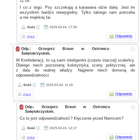
11:08
I co
z tego.
Psy szczekają
a karawana
idzie dalej. Jest im
wszystkim bardzo niewygodny. Tylko takiego nam potrzeba
a nie
miękkiej fai.
Gość
2025-03-24, 17:29
Odpowiedz
Zgłoś
Odp.: Grzegorz Braun w Ostrowcu
ⓘ
Świętokrzyskim.
W Konfederacji,
to są sami inteligentni (często inaczej) szaleńcy.
Dlatego niech pozostaną kolorystyką sceny politycznej, ale
z dala
do realnej władzy. Najpierw niech dorosną do
odpowiedzialności.
Gość
2025-03-24, 11:19
Odpowiedz
Zgłoś
Odp.: Grzegorz Braun w Ostrowcu
ⓘ
Świętokrzyskim.
Co to jest odpowiedzialność? Klęczenie przed Niemcem?
Gość
2025-03-24, 12:17
Odpowiedz
Zgłoś