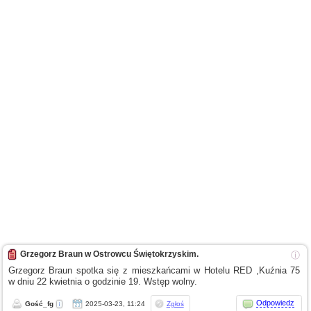
Grzegorz Braun w Ostrowcu Świętokrzyskim.
ⓘ
Grzegorz Braun spotka się
z mieszkańcami
w Hotelu
RED ,Kuźnia 75
w dniu
22 kwietnia
o godzinie
19. Wstęp wolny.
Odpowiedz
Gość_fg
2025-03-23, 11:24
Zgłoś