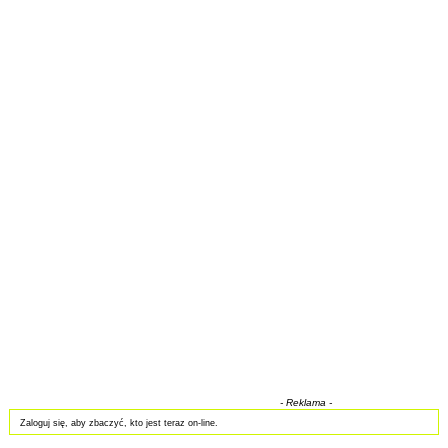
- Reklama -
Zaloguj się, aby zbaczyć, kto jest teraz on-line.