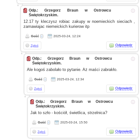
Odp.: Grzegorz Braun w Ostrowcu
ⓘ
Świętokrzyskim.
12.17 ty kleczysz robiac zakupy
w noemieckich
sieciach ,
zamawiajac niemeickich kurierow itp
Gość
2025-03-24, 12:24
Odpowiedz
Zgłoś
Odp.: Grzegorz Braun w Ostrowcu
ⓘ
Świętokrzyskim.
Ale kogoś zabolało to pytanie. Aż maści zabrakło.
Gość
2025-03-24, 12:34
Odpowiedz
Zgłoś
Odp.: Grzegorz Braun w Ostrowcu
ⓘ
Świętokrzyskim.
Jak to szło - kościół, świetlica, strzelnica?
Gość
2025-03-24, 15:50
Odpowiedz
Zgłoś