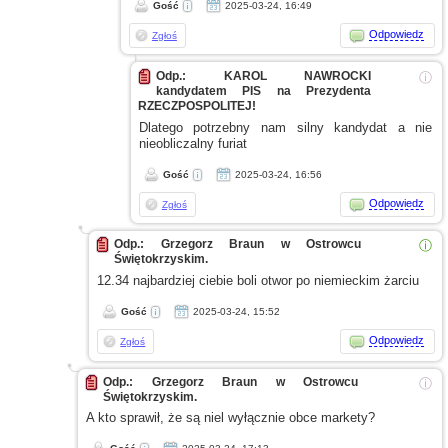
Gość
2025-03-24, 16:49
Odpowiedz
Zgłoś
Odp.: KAROL NAWROCKI
ⓘ
kandydatem PIS na Prezydenta
RZECZPOSPOLITEJ!
Dlatego potrzebny nam silny kandydat
a nie
nieobliczalny furiat
Gość
2025-03-24, 16:56
Odpowiedz
Zgłoś
Odp.: Grzegorz Braun w Ostrowcu
ⓘ
Świętokrzyskim.
12.34 najbardziej ciebie boli otwor po niemieckim żarciu
Gość
2025-03-24, 15:52
Odpowiedz
Zgłoś
Odp.: Grzegorz Braun w Ostrowcu
ⓘ
Świętokrzyskim.
A kto
sprawił, że są niel wyłącznie obce markety?