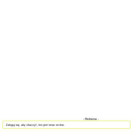
- Reklama -
Zaloguj się, aby zbaczyć, kto jest teraz on-line.