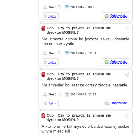
Gość
2024-08-22, 09:22
Odpowiedz
Zgłoś
Odp.: Czy to prawda że zmieni się
ⓘ
dyrektor MOSIRU?
Nie straszta chłopa bo jeszcze zawału dostanie
i po
co to wszystko.
Gość
2024-08-22, 12:54
Odpowiedz
Zgłoś
Odp.: Czy to prawda że zmieni się
ⓘ
dyrektor MOSIRU?
Nie zmieniać bo jeszcze gorszy złodziej nastanie.
Gość
2024-08-22, 22:38
Odpowiedz
Zgłoś
Odp.: Czy to prawda że zmieni się
ⓘ
dyrektor MOSIRU?
A kto
to śmie tak myśleć
o bardzo
ważnej osobie
w tym
mieście!!!