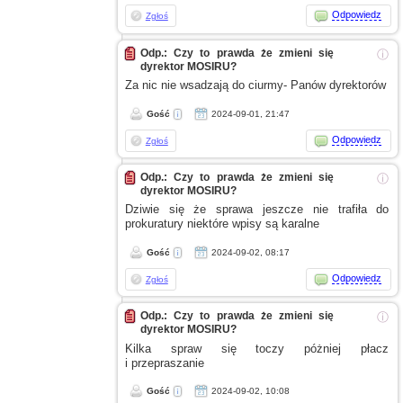
Odpowiedz
Zgłoś
Odp.: Czy to prawda że zmieni się
ⓘ
dyrektor MOSIRU?
Za nic nie wsadzają do ciurmy- Panów dyrektorów
Gość
2024-09-01, 21:47
Odpowiedz
Zgłoś
Odp.: Czy to prawda że zmieni się
ⓘ
dyrektor MOSIRU?
Dziwie się że sprawa jeszcze nie trafiła do
prokuratury niektóre wpisy są karalne
Gość
2024-09-02, 08:17
Odpowiedz
Zgłoś
Odp.: Czy to prawda że zmieni się
ⓘ
dyrektor MOSIRU?
Kilka spraw się toczy póżniej płacz
i przepraszanie
Gość
2024-09-02, 10:08