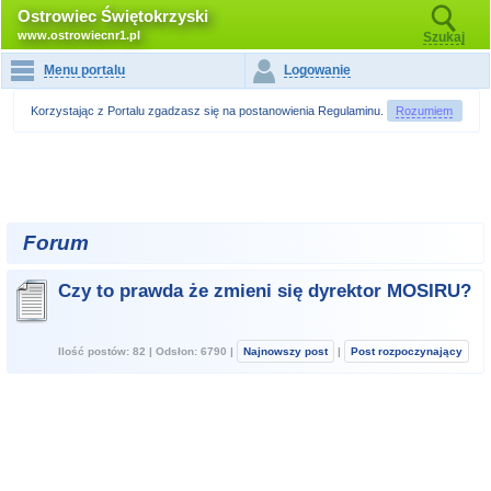
Ostrowiec Świętokrzyski
www.ostrowiecnr1.pl
Szukaj
Menu portalu
Logowanie
Korzystając z Portalu zgadzasz się na postanowienia
Regulaminu
.
Rozumiem
Forum
Czy to prawda że zmieni się dyrektor MOSIRU?
Ilość postów: 82 | Odsłon: 6790 |
Najnowszy post
|
Post rozpoczynający