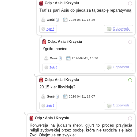
Odp.: Asia i Krzysiu
ⓘ
Trafisz pani Asiu do pieca za tą terapię reparatywną
Gość
2026-04-11, 15:29
Odpowiedz
Zgłoś
Odp.: Asia i Krzysiu
ⓘ
Zgniła macica
Gość
2026-04-11, 15:30
Odpowiedz
Zgłoś
Odp.: Asia i Krzysiu
ⓘ
20.15 kler likwidują?
Gość
2026-04-11, 17:07
Odpowiedz
Zgłoś
Odp.: Asia i Krzysiu
ⓘ
Konwersja na judaizm (hebr. gijur) to proces przyjęcia
religii żydowskiej przez osobę, która nie urodziła się jako
Żyd. Obejmuje on zwykle: