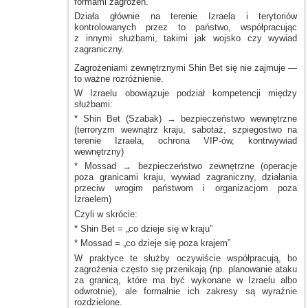
formami zagrożeń.
Działa głównie na terenie Izraela
i terytoriów
kontrolowanych przez to państwo, współpracując
z innymi
służbami, takimi jak wojsko czy wywiad
zagraniczny.
Zagrożeniami zewnętrznymi Shin Bet się nie zajmuje —
to ważne rozróżnienie.
W Izraelu
obowiązuje podział kompetencji między
służbami:
* Shin Bet (Szabak) → bezpieczeństwo wewnętrzne
(terroryzm wewnątrz kraju, sabotaż, szpiegostwo na
terenie Izraela, ochrona VIP-ów, kontrwywiad
wewnętrzny)
* Mossad → bezpieczeństwo zewnętrzne (operacje
poza granicami kraju, wywiad zagraniczny, działania
przeciw wrogim państwom
i organizacjom
poza
Izraelem)
Czyli
w skrócie:
* Shin Bet = „co dzieje się
w kraju”
* Mossad = „co dzieje się poza krajem”
W praktyce
te służby oczywiście współpracują, bo
zagrożenia często się przenikają (np. planowanie ataku
za granicą, które ma być wykonane
w Izraelu
albo
odwrotnie), ale formalnie ich zakresy są wyraźnie
rozdzielone.