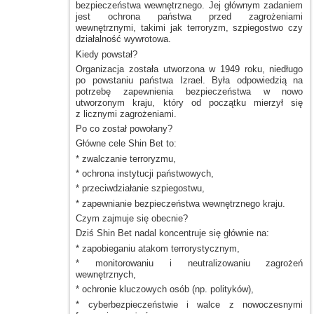
bezpieczeństwa wewnętrznego. Jej głównym zadaniem
jest ochrona państwa przed zagrożeniami
wewnętrznymi, takimi jak terroryzm, szpiegostwo czy
działalność wywrotowa.
Kiedy powstał?
Organizacja została utworzona
w 1949
roku, niedługo
po powstaniu państwa Izrael. Była odpowiedzią na
potrzebę zapewnienia bezpieczeństwa
w nowo
utworzonym kraju, który od początku mierzył się
z licznymi
zagrożeniami.
Po co został powołany?
Główne cele Shin Bet to:
* zwalczanie terroryzmu,
* ochrona instytucji państwowych,
* przeciwdziałanie szpiegostwu,
* zapewnianie bezpieczeństwa wewnętrznego kraju.
Czym zajmuje się obecnie?
Dziś Shin Bet nadal koncentruje się głównie na:
* zapobieganiu atakom terrorystycznym,
* monitorowaniu
i neutralizowaniu
zagrożeń
wewnętrznych,
* ochronie kluczowych osób (np. polityków),
* cyberbezpieczeństwie
i walce
z nowoczesnymi