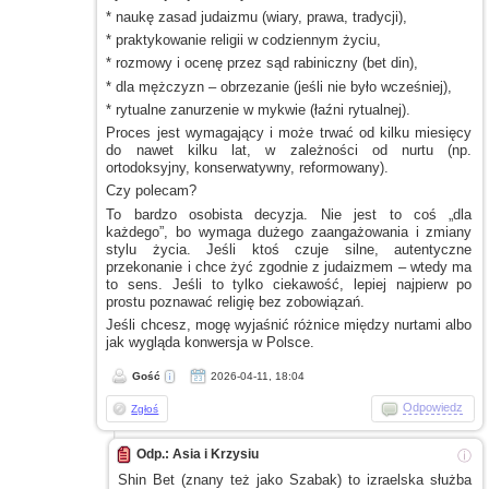
* naukę zasad judaizmu (wiary, prawa, tradycji),
* praktykowanie religii
w codziennym
życiu,
* rozmowy
i ocenę
przez sąd rabiniczny (bet din),
* dla mężczyzn – obrzezanie (jeśli nie było wcześniej),
* rytualne zanurzenie
w mykwie
(łaźni rytualnej).
Proces jest wymagający
i może
trwać od kilku miesięcy
do nawet kilku lat,
w zależności
od nurtu (np.
ortodoksyjny, konserwatywny, reformowany).
Czy polecam?
To bardzo osobista decyzja. Nie jest to coś „dla
każdego”, bo wymaga dużego zaangażowania
i zmiany
stylu życia. Jeśli ktoś czuje silne, autentyczne
przekonanie
i chce
żyć zgodnie
z judaizmem
– wtedy ma
to sens. Jeśli to tylko ciekawość, lepiej najpierw po
prostu poznawać religię bez zobowiązań.
Jeśli chcesz, mogę wyjaśnić różnice między nurtami albo
jak wygląda konwersja
w Polsce.
Gość
2026-04-11, 18:04
Odpowiedz
Zgłoś
Odp.: Asia i Krzysiu
ⓘ
Shin Bet (znany też jako Szabak) to izraelska służba