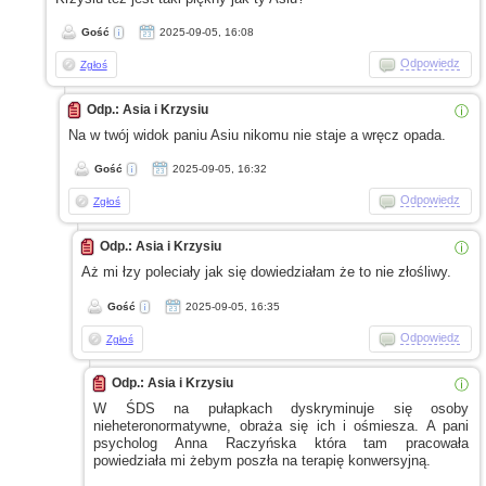
Gość
2025-09-05, 16:08
Odpowiedz
Zgłoś
Odp.: Asia i Krzysiu
ⓘ
Na
w twój
widok paniu Asiu nikomu nie staje
a wręcz
opada.
Gość
2025-09-05, 16:32
Odpowiedz
Zgłoś
Odp.: Asia i Krzysiu
ⓘ
Aż mi łzy poleciały jak się dowiedziałam że to nie złośliwy.
Gość
2025-09-05, 16:35
Odpowiedz
Zgłoś
Odp.: Asia i Krzysiu
ⓘ
W ŚDS
na pułapkach dyskryminuje się osoby
nieheteronormatywne, obraża się ich
i ośmiesza.
A pani
psycholog Anna Raczyńska która tam pracowała
powiedziała mi żebym poszła na terapię konwersyjną.