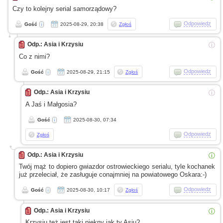
Czy to kolejny serial samorządowy?
Odpowiedz
Gość
2025-08-29, 20:38
Zgłoś
Odp.: Asia i Krzysiu
ⓘ
Co
z nimi?
Odpowiedz
Gość
2025-08-29, 21:15
Zgłoś
Odp.: Asia i Krzysiu
ⓘ
A Jaś
i Małgosia?
Gość
2025-08-30, 07:34
Odpowiedz
Zgłoś
Odp.: Asia i Krzysiu
ⓘ
Twój mąż to dopiero gwiazdor ostrowieckiego serialu, tyle kochanek
już przeleciał, że zasługuje conajmniej na powiatowego Oskara:-)
Odpowiedz
Gość
2025-08-30, 10:17
Zgłoś
Odp.: Asia i Krzysiu
ⓘ
Krzysiu też jest taki piękny jak ty Asiu?