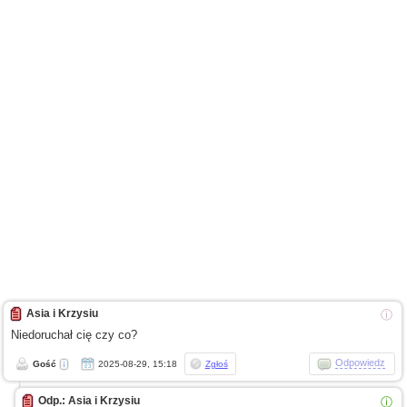
Asia i Krzysiu
ⓘ
Niedoruchał cię czy co?
Odpowiedz
Gość
2025-08-29, 15:18
Zgłoś
Odp.: Asia i Krzysiu
ⓘ