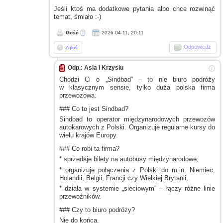
Jeśli ktoś ma dodatkowe pytania albo chce rozwinąć
temat, śmiało :-)
Gość
2026-04-11, 20:11
Odpowiedz
Zgłoś
Odp.: Asia i Krzysiu
ⓘ
Chodzi Ci
o „Sindbad”
– to nie biuro podróży
w klasycznym
sensie, tylko duża polska firma
przewozowa.
### Co to jest Sindbad?
Sindbad to operator międzynarodowych przewozów
autokarowych
z Polski.
Organizuje regularne kursy do
wielu krajów Europy.
### Co robi ta firma?
* sprzedaje bilety na autobusy międzynarodowe,
* organizuje połączenia
z Polski
do m.in. Niemiec,
Holandii, Belgii, Francji czy Wielkiej Brytanii,
* działa
w systemie
„sieciowym” – łączy różne linie
przewoźników.
### Czy to biuro podróży?
Nie do końca.