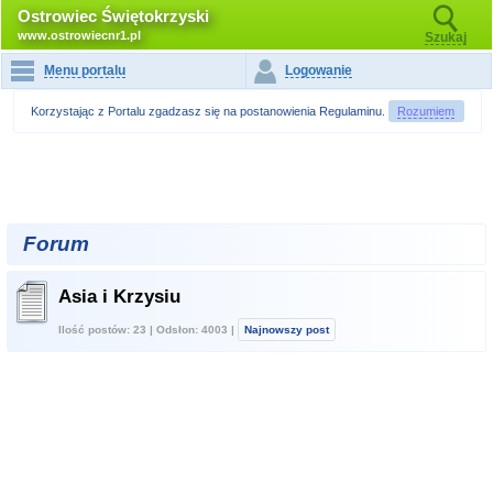
Ostrowiec Świętokrzyski
www.ostrowiecnr1.pl
Szukaj
Menu portalu
Logowanie
Korzystając z Portalu zgadzasz się na postanowienia
Regulaminu
.
Rozumiem
Forum
Asia i Krzysiu
Ilość postów: 23 | Odsłon: 4003 |
Najnowszy post