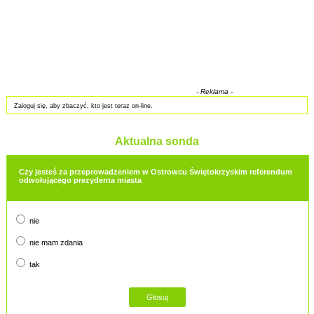
- Reklama -
Zaloguj się, aby zbaczyć, kto jest teraz on-line.
Aktualna sonda
Czy jesteś za przeprowadzeniem w Ostrowcu Świętokrzyskim referendum
odwołującego prezydenta miasta
nie
nie mam zdania
tak