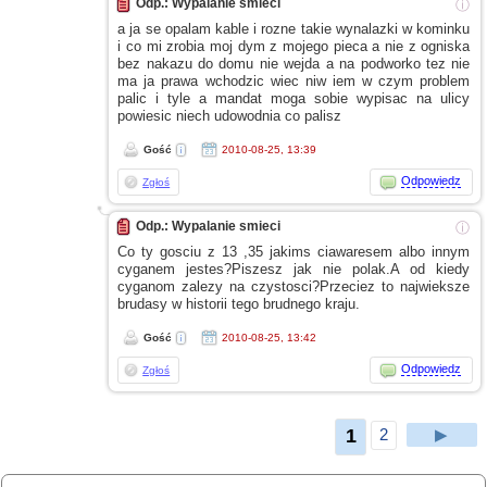
Odp.: Wypalanie smieci
ⓘ
a ja
se opalam kable
i rozne
takie wynalazki
w kominku
i co
mi zrobia moj dym
z mojego
pieca
a nie
z ogniska
bez nakazu do domu nie wejda
a na
podworko tez nie
ma ja prawa wchodzic wiec niw iem
w czym
problem
palic
i tyle
a mandat
moga sobie wypisac na ulicy
powiesic niech udowodnia co palisz
Gość
2010-08-25, 13:39
Odpowiedz
Zgłoś
Odp.: Wypalanie smieci
ⓘ
Co ty gosciu
z 13
,35 jakims ciawaresem albo innym
cyganem jestes?Piszesz jak nie polak.A od kiedy
cyganom zalezy na czystosci?Przeciez to najwieksze
brudasy
w historii
tego brudnego kraju.
Gość
2010-08-25, 13:42
Odpowiedz
Zgłoś
1
2
▶