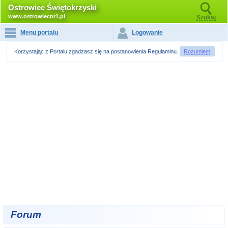
Ostrowiec Świętokrzyski
www.ostrowiecnr1.pl
Szukaj
Menu portalu
Logowanie
Korzystając z Portalu zgadzasz się na postanowienia
Regulaminu
.
Rozumiem
Forum