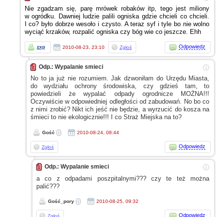
Nie zgadzam się, parę mrówek robaków itp, tego jest miliony
w ogródku.
Dawniej ludzie palili ogniska gdzie chcieli co chcieli.
I co?
było dobrze wesoło
i czysto.
A teraz
syf
i tyle
bo nie wolno
wyciąć krzaków, rozpalić ogniska czy bóg wie co jeszcze. Ehh
Odpowiedz
zxp
2010-08-23, 23:10
Zgłoś
Odp.: Wypalanie smieci
ⓘ
No to ja już nie rozumiem. Jak dzwoniłam do Urzędu Miasta,
do wydziału ochrony środowiska, czy gdzieś tam, to
powiedzieli że wypalać odpady ogrodnicze MOŻNA!!!
Oczywiście
w odpowiedniej
odległości od zabudowań. No bo co
z nimi
zrobić? Nikt ich jeść nie będzie,
a wyrzucić
do kosza na
śmieci to nie ekologicznie!!!
I co
Straż Miejska na to?
Gość
2010-08-24, 08:44
Odpowiedz
Zgłoś
Odp.: Wypalanie smieci
ⓘ
a co
z odpadami
poszpitalnymi??? czy te też można
palić???
Gość_pory
2010-08-25, 09:32
Odpowiedz
Zgłoś