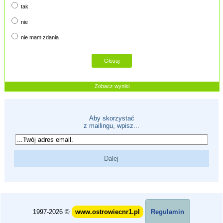
tak
nie
nie mam zdania
Zobacz wyniki
Aby skorzystać
z mailingu, wpisz...
1997-2026 ©
www.ostrowiecnr1.pl
Regulamin