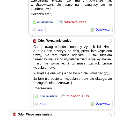
twierdzenia Prezia, że mamy powietrze jak
w Białowieży),
ale jaśnie nam panujący się nie
zainteresował.
Pozdrawiam :)
arkadiuszbak
2010-08-23, 21:21
Odpowiedz
Zgłoś
Odp.: Wypalanie smieci
ⓘ
Co do uwag odnośnie ochrony żyjątek itd. Hm...
a to
jak one przeżyły do dziś, przez lata wypalano
trawy, nie tam żadne ogniska...
I tak
ludziom
tłumaczy się, że po wypaleniu ziemia się wyjaławia.
I nic
nie wyrośnie.
A tu
masz! za rok znowu
wypalają trawę...
A skąd
się ona wzięła? Miało nic nie wyrosnąć ;):)))
Ja tam nie popieram wypalania traw, ale dlatego, że
to zagrożenie pożarowe :)
Pozdrawiam
arkadiuszbak
2010-08-23, 21:23
Odpowiedz
Zgłoś
Odp.: Wypalanie smieci
ⓘ