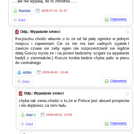
.....ale nie wypalaj, bo to zbrodnia.......
Kocjusz
2009-07-31, 21:47
Odpowiedz
Zgłoś
Odp.: Wypalanie smieci
ⓘ
Kocjuszku chodzi własnie
o to
ze od
lat palę ognisko
w jednym
miejscu
i zapewniam
Cie
ze nie
ma tam zadnych zyjatek.I
zawsze czuwa sie zeby ogien nie rozpszestrzenił sie nigdzie
dalej.Gosciu mysle
ze i na
jesieni bedziemy scigani za wypalanie
badyli
z ziemniaków:)
Kurcze trzeba bedzie chyba palic
w piecu
do centralnego.
zenka
2009-08-01, 13:46
Odpowiedz
Zgłoś
Odp.: Wypalanie smieci
ⓘ
chyba tak zeniu,chodzi
o to,że
w Polsce
jest absurd przepisów
i nie
dojdziesz za nimi ładu.
kost
2009-08-01, 13:50
@
Odpowiedz
Zgłoś