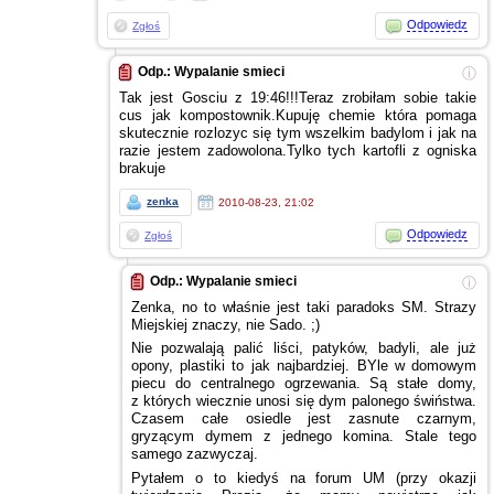
Odpowiedz
Zgłoś
Odp.: Wypalanie smieci
ⓘ
Tak jest Gosciu
z 19:46!!!Teraz
zrobiłam sobie takie
cus jak kompostownik.Kupuję chemie która pomaga
skutecznie rozlozyc się tym wszelkim badylom
i jak
na
razie jestem zadowolona.Tylko tych kartofli
z ogniska
brakuje
zenka
2010-08-23, 21:02
Odpowiedz
Zgłoś
Odp.: Wypalanie smieci
ⓘ
Zenka, no to właśnie jest taki paradoks SM. Strazy
Miejskiej znaczy, nie Sado. ;)
Nie pozwalają palić liści, patyków, badyli, ale już
opony, plastiki to jak najbardziej. BYle
w domowym
piecu do centralnego ogrzewania. Są stałe domy,
z których
wiecznie unosi się dym palonego świństwa.
Czasem całe osiedle jest zasnute czarnym,
gryzącym dymem
z jednego
komina. Stale tego
samego zazwyczaj.
Pytałem
o to
kiedyś na forum UM (przy okazji