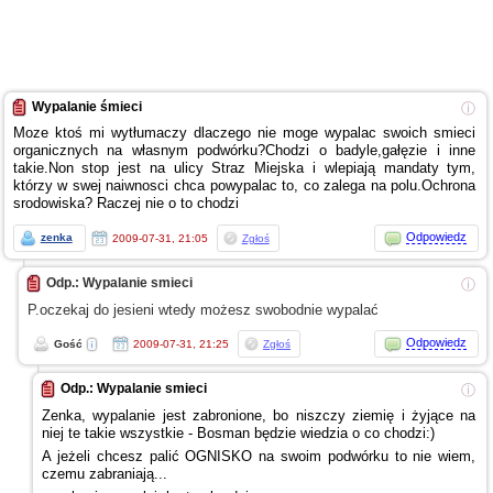
Wypalanie śmieci
ⓘ
Moze ktoś mi wytłumaczy dlaczego nie moge wypalac swoich smieci
organicznych na własnym podwórku?Chodzi
o badyle,gałęzie
i inne
takie.Non stop jest na ulicy Straz Miejska
i wlepiają
mandaty tym,
którzy
w swej
naiwnosci chca powypalac to, co zalega na polu.Ochrona
srodowiska? Raczej nie
o to
chodzi
Odpowiedz
zenka
2009-07-31, 21:05
Zgłoś
Odp.: Wypalanie smieci
ⓘ
P.oczekaj do jesieni wtedy możesz swobodnie wypalać
Odpowiedz
Gość
2009-07-31, 21:25
Zgłoś
Odp.: Wypalanie smieci
ⓘ
Zenka, wypalanie jest zabronione, bo niszczy ziemię
i żyjące
na
niej te takie wszystkie - Bosman będzie wiedzia
o co
chodzi:)
A jeżeli
chcesz palić OGNISKO na swoim podwórku to nie wiem,
czemu zabraniają...