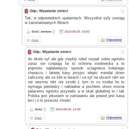
Odp.: Wypalanie smieci
ⓘ
Tak,
w odpowiednich
spalarniach. Wszystkie syfy zostają
w zainstalowanych
filtrach
Gość_tomtom
2010-08-25, 10:02
Odpowiedz
Zgłoś
Odp.: Wypalanie smieci
ⓘ
do okola syf ale gdy zwykly robol rozpali sobie ognisko
zaraz sie czepiaja bo to ochrona srodowiska
a to
poprostu najlatwiejszy sposob sciagnieca kolejnego
characzu
i latwiej
kasy przyjsc wlepic mandat dzien
zaliczony ale za kile
w lasach
i za
syf na ulicach nikt sie
nie wezmie nikt nie szrobi
z tym
to co trzeba bo to
wymaga pieniedzy
i nakladow
a pochlere
skoro mozna
palacemu ognisko przywalic
a w skali
globalnej to
i tak
Polska jest pikusiem
w zatruwaniu
ale powod jest kasa
leci
i o to
przeciez chodzi
Gość
2010-08-25, 13:35
Odpowiedz
Zgłoś