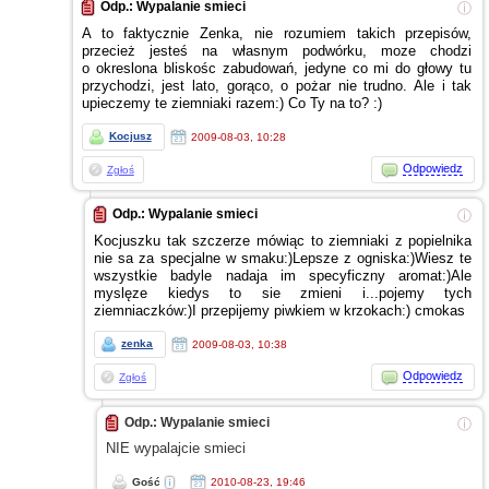
Odp.: Wypalanie smieci
ⓘ
A to
faktycznie Zenka, nie rozumiem takich przepisów,
przecież jesteś na własnym podwórku, moze chodzi
o okreslona
bliskośc zabudowań, jedyne co mi do głowy tu
przychodzi, jest lato, gorąco,
o pożar
nie trudno. Ale
i tak
upieczemy te ziemniaki razem:) Co Ty na to? :)
Kocjusz
2009-08-03, 10:28
Odpowiedz
Zgłoś
Odp.: Wypalanie smieci
ⓘ
Kocjuszku tak szczerze mówiąc to ziemniaki
z popielnika
nie sa za specjalne
w smaku:)Lepsze
z ogniska:)Wiesz
te
wszystkie badyle nadaja im specyficzny aromat:)Ale
myslęze kiedys to sie zmieni i...pojemy tych
ziemniaczków:)I przepijemy piwkiem
w krzokach:)
cmokas
zenka
2009-08-03, 10:38
Odpowiedz
Zgłoś
Odp.: Wypalanie smieci
ⓘ
NIE wypalajcie smieci
Gość
2010-08-23, 19:46