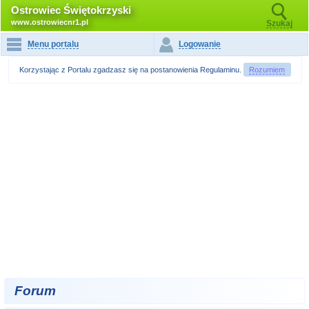
Ostrowiec Świętokrzyski
www.ostrowiecnr1.pl
Szukaj
Menu portalu
Logowanie
Korzystając z Portalu zgadzasz się na postanowienia
Regulaminu
.
Rozumiem
Forum