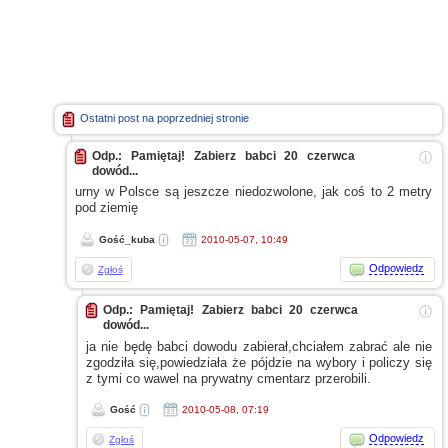
Ostatni post na poprzedniej stronie
Odp.: Pamiętaj! Zabierz babci 20 czerwca
ⓘ
dowód...
urny
w Polsce
są jeszcze niedozwolone, jak coś to 2 metry
pod ziemię
Gość_kuba
2010-05-07, 10:49
Odpowiedz
Zgłoś
Odp.: Pamiętaj! Zabierz babci 20 czerwca
ⓘ
dowód...
ja nie będę babci dowodu zabierał,chciałem zabrać ale nie
zgodziła się,powiedziała że pójdzie na wybory
i policzy
się
z tymi
co wawel na prywatny cmentarz przerobili.
Gość
2010-05-08, 07:19
Odpowiedz
Zgłoś