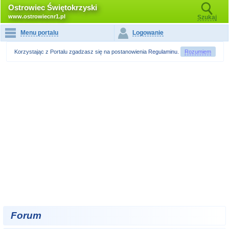
Ostrowiec Świętokrzyski
www.ostrowiecnr1.pl
Szukaj
Menu portalu
Logowanie
Korzystając z Portalu zgadzasz się na postanowienia
Regulaminu
.
Rozumiem
Forum