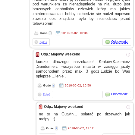
pod warunkiem że nienadepniecie na nią, dużo jest
brazowych osobników człowiek który ma jakies
zainteresowania
i hobby
niebedzie sie nudził napewno
zawsze cos znajdzie ,byle by niesiedziec przed
telewizorem
Gość
2010-05-02, 10:36
Odpowiedz
Zgłoś
Odp.: Majowy weekend
ⓘ
kurcze dlaczego narzekacie! Kraków,Kazimierz
,Sandomierz -wszystkie miasta
w zasięgu
jazdy
samochodem przez max 3 godz.Ludzie bo Was
opieprze ...lenie .
Gość
2010-05-02, 10:50
Odpowiedz
Zgłoś
Odp.: Majowy weekend
ⓘ
no to na Gutwin... polatać po drzewach jak
małpy...:)
Gość
2010-05-02, 11:12