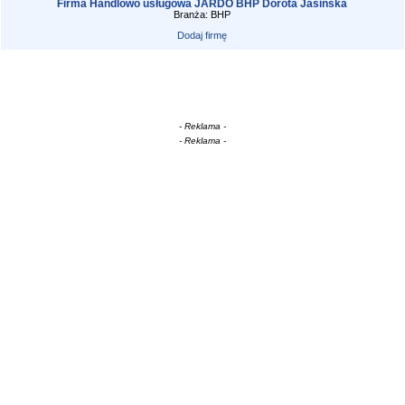
Firma Handlowo usługowa JARDO BHP Dorota Jasińska
Branża: BHP
Dodaj firmę
- Reklama -
- Reklama -