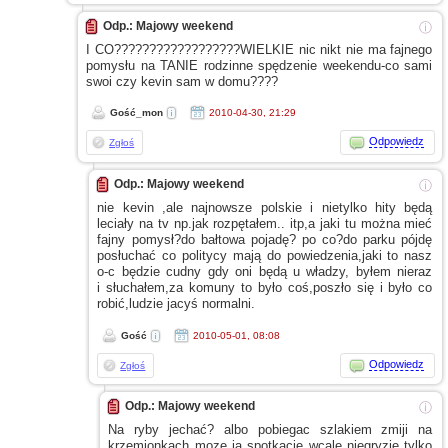
Odp.: Majowy weekend
ⓘ
I CO??????????????????WIELKIE
nic nikt nie ma fajnego
pomysłu na TANIE rodzinne spędzenie weekendu-co sami
swoi czy kevin sam
w domu????
Gość_mon
2010-04-30, 21:29
Odpowiedz
Zgłoś
Odp.: Majowy weekend
ⓘ
nie kevin ,ale najnowsze polskie
i nietylko
hity będą
leciały na tv np.jak rozpętałem.. itp,a jaki tu można mieć
fajny pomysł?do bałtowa pojadę? po co?do parku pójdę
posłuchać co politycy mają do powiedzenia,jaki to nasz
o-c będzie cudny gdy oni będą
u władzy,
byłem nieraz
i słuchałem,za
komuny to było coś,poszło się
i było
co
robić,ludzie jacyś normalni.
Gość
2010-05-01, 08:08
Odpowiedz
Zgłoś
Odp.: Majowy weekend
ⓘ
Na ryby jechać? albo pobiegac szlakiem zmiji na
krzemionkach moze ją spotkacie wcale niegryzie tylko