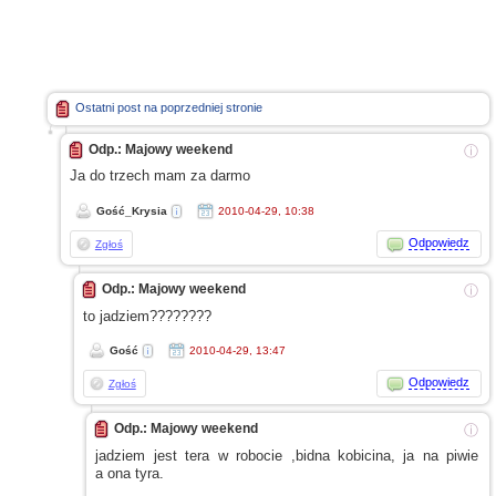
Ostatni post na poprzedniej stronie
Odp.: Majowy weekend
ⓘ
Ja do trzech mam za darmo
Gość_Krysia
2010-04-29, 10:38
Odpowiedz
Zgłoś
Odp.: Majowy weekend
ⓘ
to jadziem????????
Gość
2010-04-29, 13:47
Odpowiedz
Zgłoś
Odp.: Majowy weekend
ⓘ
jadziem jest tera
w robocie
,bidna kobicina, ja na piwie
a ona
tyra.