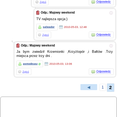
Odpowiedz
Zgłoś
Odp.: Majowy weekend
ⓘ
TV najlepsza opcja:)
salwador
2010-05-03, 12:48
Odpowiedz
Zgłoś
Odp.: Majowy weekend
ⓘ
Ja bym zwiedził Krzemionki ,Krzyżtopór ,i Bałtów .Trzy
miejsca przez trzy dni .
asmodeusz
2010-05-03, 13:06
@
Odpowiedz
Zgłoś
2
◀
1