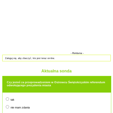
- Reklama -
Zaloguj się, aby zbaczyć, kto jest teraz on-line.
Aktualna sonda
Czy jesteś za przeprowadzeniem w Ostrowcu Świętokrzyskim referendum
odwołującego prezydenta miasta
tak
nie mam zdania