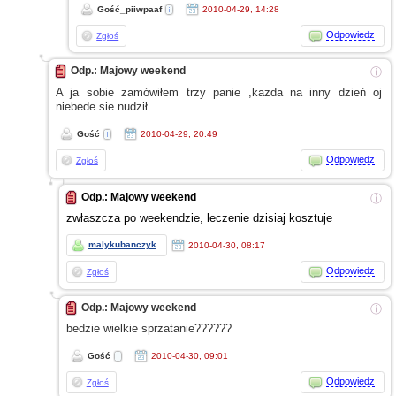
Gość_piiwpaaf
2010-04-29, 14:28
Odpowiedz
Zgłoś
Odp.: Majowy weekend
ⓘ
A ja
sobie zamówiłem trzy panie ,kazda na inny dzień oj
niebede sie nudził
Gość
2010-04-29, 20:49
Odpowiedz
Zgłoś
Odp.: Majowy weekend
ⓘ
zwłaszcza po weekendzie, leczenie dzisiaj kosztuje
malykubanczyk
2010-04-30, 08:17
Odpowiedz
Zgłoś
Odp.: Majowy weekend
ⓘ
bedzie wielkie sprzatanie??????
Gość
2010-04-30, 09:01
Odpowiedz
Zgłoś