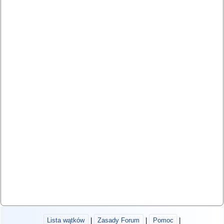
Lista wątków
|
Zasady Forum
|
Pomoc
|