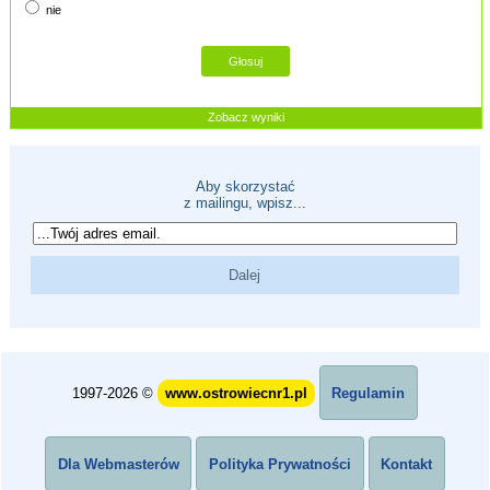
nie
Zobacz wyniki
Aby skorzystać
z mailingu, wpisz...
1997-2026 ©
www.ostrowiecnr1.pl
Regulamin
Dla Webmasterów
Polityka Prywatności
Kontakt