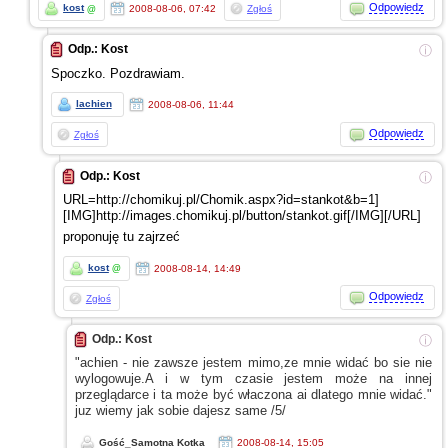
Odpowiedz
kost
2008-08-06, 07:42
Zgłoś
@
Odp.: Kost
ⓘ
Spoczko. Pozdrawiam.
lachien
2008-08-06, 11:44
Odpowiedz
Zgłoś
Odp.: Kost
ⓘ
URL=http://chomikuj.pl/Chomik.aspx?id=stankot&b=1]
[IMG]http://images.chomikuj.pl/button/stankot.gif[/IMG][/URL]
proponuję tu zajrzeć
kost
2008-08-14, 14:49
@
Odpowiedz
Zgłoś
Odp.: Kost
ⓘ
"achien - nie zawsze jestem mimo,ze mnie widać bo sie nie
wylogowuje.A
i w tym
czasie jestem może na innej
przeglądarce
i ta
może być właczona ai dlatego mnie widać."
juz wiemy jak sobie dajesz same /5/
Gość_Samotna Kotka
2008-08-14, 15:05