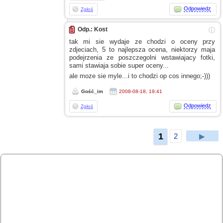
Odpowiedz
Zgłoś
Odp.: Kost
ⓘ
tak mi sie wydaje
ze chodzi
o oceny
przy
zdjeciach, 5 to najlepsza ocena, niektorzy maja
podejrzenia
ze poszczegolni
wstawiajacy fotki,
sami stawiaja sobie super oceny...
ale moze sie myle...i to chodzi op cos innego;-)))
Gość_im
2008-08-18, 19:41
Odpowiedz
Zgłoś
1
2
▶