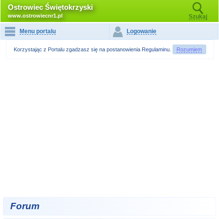
Ostrowiec Świętokrzyski
www.ostrowiecnr1.pl
Szukaj
Menu portalu
Logowanie
Korzystając z Portalu zgadzasz się na postanowienia
Regulaminu
.
Rozumiem
Forum