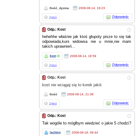
Gość_dyzma
2008-08-14, 18:23
Odpowiedz
Zgłoś
Odp.: Kost
ⓘ
hehehhe właśnie jak ktoś głupoty pisze to się tak
odpowiada,kurs widowsa nie
u mnie,nie
mam
takich uprawnień...
kost
2008-08-14, 18:59
@
Odpowiedz
Zgłoś
Odp.: Kost
ⓘ
kost nie wciągaj się to korek jakiś
Gość
2008-08-14, 21:38
Odpowiedz
Zgłoś
Odp.: Kost
ⓘ
Tak wogóle to mógłbym wiedzieć
o jakie
5 chodzi?
lachien
2008-08-18, 09:44