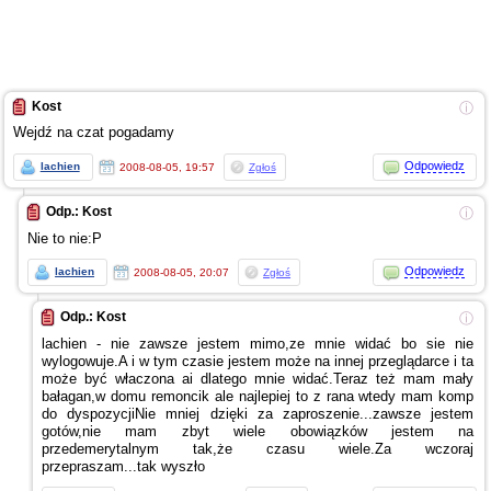
Kost
ⓘ
Wejdź na czat pogadamy
Odpowiedz
lachien
2008-08-05, 19:57
Zgłoś
Odp.: Kost
ⓘ
Nie to nie:P
Odpowiedz
lachien
2008-08-05, 20:07
Zgłoś
Odp.: Kost
ⓘ
lachien - nie zawsze jestem mimo,ze mnie widać bo sie nie
wylogowuje.A
i w tym
czasie jestem może na innej przeglądarce
i ta
może być właczona ai dlatego mnie widać.Teraz też mam mały
bałagan,w domu remoncik ale najlepiej to
z rana
wtedy mam komp
do dyspozycjiNie mniej dzięki za zaproszenie...zawsze jestem
gotów,nie mam zbyt wiele obowiązków jestem na
przedemerytalnym tak,że czasu wiele.Za wczoraj
przepraszam...tak wyszło