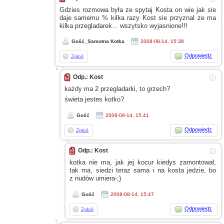
Gdzies rozmowa była
ze spytaj
Kosta on wie jak sie
daje samemu % kilka razy Kost sie przyznal
ze ma
kilka przegladarek... wszytsko wyjasnione!!!
Gość_Samotna Kotka
2008-08-14, 15:38
Odpowiedz
Zgłoś
Odp.: Kost
ⓘ
każdy ma 2 przegladarki, to grzech?
świeta jestes kotko?
Gość
2008-08-14, 15:41
Odpowiedz
Zgłoś
Odp.: Kost
ⓘ
kotka nie ma, jak jej kocur kiedys zamontował,
tak ma, siedzi teraz sama
i na
kosta jedzie, bo
z nudów
umiera-;)
Gość
2008-08-14, 15:47
Odpowiedz
Zgłoś