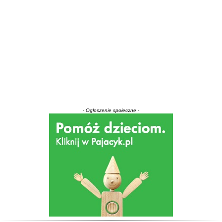
- Ogłoszenie społeczne -