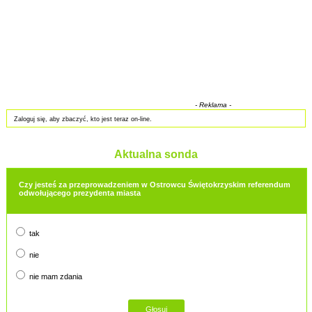
- Reklama -
Zaloguj się, aby zbaczyć, kto jest teraz on-line.
Aktualna sonda
Czy jesteś za przeprowadzeniem w Ostrowcu Świętokrzyskim referendum
odwołującego prezydenta miasta
tak
nie
nie mam zdania