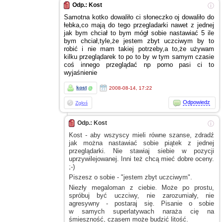
Odp.: Kost
ⓘ
Samotna kotko dowaliło ci słoneczko oj dowaliło do
łebka,co mają do tego przegladarki nawet
z jednej
jak bym chciał to bym mógł sobie nastawiać 5 ile
bym chciał,tyle,że jestem zbyt uczciwym by to
robić
i nie
mam takiej potrzeby,a to,że używam
kilku przeglądarek to po to by
w tym
samym czasie
coś innego przeglądać np porno pasi ci to
wyjaśnienie
kost
2008-08-14, 17:22
@
Odpowiedz
Zgłoś
Odp.: Kost
ⓘ
Kost - aby wszyscy mieli równe szanse, zdradź
jak można nastawiać sobie piątek
z jednej
przeglądarki. Nie stawiaj siebie
w pozycji
uprzywilejowanej. Inni też chcą mieć dobre oceny.
;-)
Piszesz
o sobie
- "jestem zbyt uczciwym".
Niezły megaloman
z ciebie.
Może po prostu,
spróbuj być uczciwy, nie zarozumiały, nie
agresywny - postaraj się. Pisanie
o sobie
w samych
superlatywach naraża cię na
śmieszność, czasem może budzić litość.