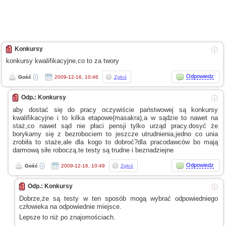
Konkursy
ⓘ
konkursy kwalifikacyjne,co to za twory
Odpowiedz
Gość
2009-12-16, 10:46
Zgłoś
Odp.: Konkursy
ⓘ
aby dostać się do pracy oczywiście państwowej są konkursy
kwalifikacyjne
i to
kilka etapowe(masakra),a
w sądzie
to nawet na
staż,co nawet sąd nie płaci pensji tylko urząd pracy.dosyć że
borykamy się
z bezrobociem
to jeszcze utrudnienia,jedno co unia
zrobiła to staże,ale dla kogo to dobroć?dla pracodawców bo mają
darmową siłe roboczą.te testy są trudne
i beznadziejne
Odpowiedz
Gość
2009-12-16, 10:49
Zgłoś
Odp.: Konkursy
ⓘ
Dobrze,że są testy
w ten
sposób mogą wybrać odpowiedniego
człowieka na odpowiednie miejsce.
Lepsze to niż po znajomościach.