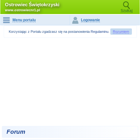
Ostrowiec Świętokrzyski
www.ostrowiecnr1.pl
Szukaj
Menu portalu
Logowanie
Korzystając z Portalu zgadzasz się na postanowienia
Regulaminu
.
Rozumiem
Forum