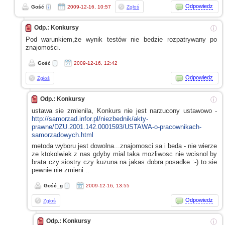
Odpowiedz
Gość
2009-12-16, 10:57
Zgłoś
Odp.: Konkursy
ⓘ
Pod warunkiem,że wynik testów nie bedzie rozpatrywany po
znajomości.
Gość
2009-12-16, 12:42
Odpowiedz
Zgłoś
Odp.: Konkursy
ⓘ
ustawa sie zmienila, Konkurs nie jest narzucony ustawowo -
http://samorzad.infor.pl/niezbednik/akty-
prawne/DZU.2001.142.0001593/USTAWA-o-pracownikach-
samorzadowych.html
metoda wyboru jest dowolna...znajomosci sa
i beda
- nie wierze
ze ktokolwiek
z nas
gdyby mial taka mozliwosc nie wcisnol by
brata czy siostry czy kuzuna na jakas dobra posadke :-) to sie
pewnie nie zmieni ..
Gość_g
2009-12-16, 13:55
Odpowiedz
Zgłoś
Odp.: Konkursy
ⓘ