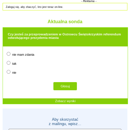
- Reklama -
Zaloguj się, aby zbaczyć, kto jest teraz on-line.
Aktualna sonda
Czy jesteś za przeprowadzeniem w Ostrowcu Świętokrzyskim referendum
odwołującego prezydenta miasta
nie mam zdania
tak
nie
Zobacz wyniki
Aby skorzystać
z mailingu, wpisz...