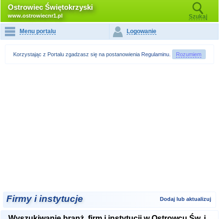
Ostrowiec Świętokrzyski
www.ostrowiecnr1.pl
Szukaj
Menu portalu
Logowanie
Korzystając z Portalu zgadzasz się na postanowienia
Regulaminu
.
Rozumiem
Firmy i instytucje
Dodaj lub aktualizuj
Wyszukiwanie branż, firm i instytucji w Ostrowcu Św. i