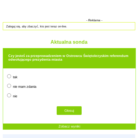
- Reklama -
Zaloguj się, aby zbaczyć, kto jest teraz on-line.
Aktualna sonda
Czy jesteś za przeprowadzeniem w Ostrowcu Świętokrzyskim referendum
odwołującego prezydenta miasta
tak
nie mam zdania
nie
Zobacz wyniki