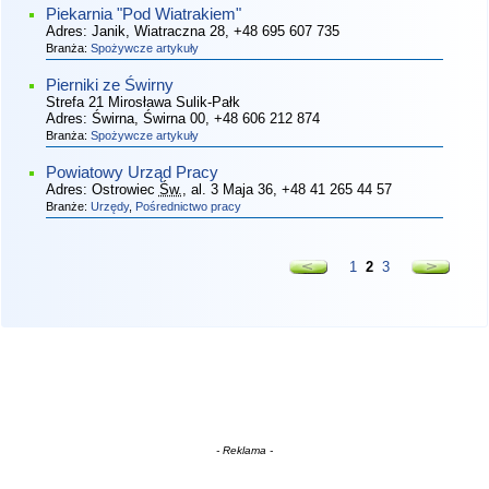
Piekarnia "Pod Wiatrakiem"
Adres:
Janik, Wiatraczna 28
, +48 695 607 735
Branża:
Spożywcze artykuły
Pierniki ze Świrny
Strefa 21 Mirosława Sulik-Pałk
Adres:
Świrna, Świrna 00
, +48 606 212 874
Branża:
Spożywcze artykuły
Powiatowy Urząd Pracy
Adres:
Ostrowiec
Św.
, al. 3 Maja 36
, +48 41 265 44 57
Branże:
Urzędy
,
Pośrednictwo pracy
1
2
3
- Reklama -