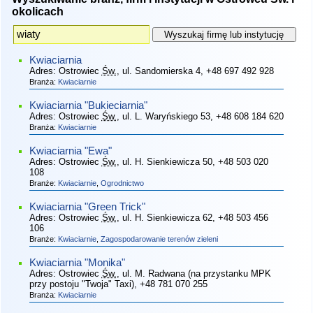
okolicach
Kwiaciarnia
Adres:
Ostrowiec
Św.
, ul. Sandomierska 4
, +48 697 492 928
Branża:
Kwiaciarnie
Kwiaciarnia "Bukieciarnia"
Adres:
Ostrowiec
Św.
, ul. L. Waryńskiego 53
, +48 608 184 620
Branża:
Kwiaciarnie
Kwiaciarnia "Ewa"
Adres:
Ostrowiec
Św.
, ul. H. Sienkiewicza 50
, +48 503 020
108
Branże:
Kwiaciarnie
,
Ogrodnictwo
Kwiaciarnia "Green Trick"
Adres:
Ostrowiec
Św.
, ul. H. Sienkiewicza 62
, +48 503 456
106
Branże:
Kwiaciarnie
,
Zagospodarowanie terenów zieleni
Kwiaciarnia "Monika"
Adres:
Ostrowiec
Św.
, ul. M. Radwana (na przystanku MPK
przy postoju "Twoja" Taxi)
, +48 781 070 255
Branża:
Kwiaciarnie