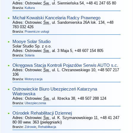
Adres:
Ostrowiec
Św.
, ul. Siennieńska 54
, +48 41 247 65 80
Branża:
Kultura
Michał Kowalski Kancelaria Radcy Prawnego
Adres:
Ostrowiec
Św.
, ul. Sandomierska 26A lok. 134
, +48
783 032 426
Branża:
Prawnicze usługi
Mooye Solar Studio
Solar Studio Sp. z o.o.
Adres:
Ostrowiec
Św.
, al. 3 Maja 5
, +48 607 154 805
Branża:
Solaria
Okręgowa Stacja Kontroli Pojazdów Serwis AUTO s.c.
Adres:
Ostrowiec
Św.
, ul. L. Chrzanowskiego 10
, +48 507 217
106
Branża:
Motoryzacja
Ostrowieckie Biuro Ubezpieczeń Katarzyna
Wiatrowska
Adres:
Ostrowiec
Św.
, ul. Iłżecka 38
, +48 507 288 124
Branża:
Ubezpieczenia
Ośrodek Rehabilitacji Dziennej
Adres:
Ostrowiec
Św.
, ul. K. Szymanowskiego 11
, +48 41 247
80 00 wew. 363 (pielęgniarki)
Branże:
Zdrowie
,
Rehabilitacja