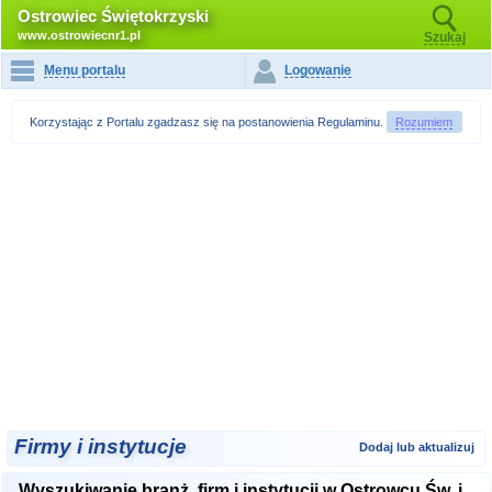
Ostrowiec Świętokrzyski
www.ostrowiecnr1.pl
Szukaj
Menu portalu
Logowanie
Korzystając z Portalu zgadzasz się na postanowienia
Regulaminu
.
Rozumiem
Firmy i instytucje
Dodaj lub aktualizuj
Wyszukiwanie branż, firm i instytucji w Ostrowcu Św. i