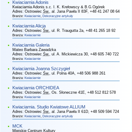
Kwiaciarnia Adonis
Kwiaciarnia Adonis s.c. I. K. Krełowscy & B.G.Ogórek
Adres:
Ostrowiec
Św.
, al. Jana Pawła II 83F
, +48 41 247 08 64
Branże:
Kwiaciarnie
,
Dekoracyjne artykuły
Kwiaciarnia Alicja
Adres:
Ostrowiec
Św.
, ul. R. Traugutta 2a
, +48 41 265 18 92
Branża:
Kwiaciarnie
Kwiaciarnia Galeria
Mateo Barbara Zawadzka
Adres:
Ostrowiec
Św.
, ul. A. Mickiewicza 30
, +48 605 740 722
Branża:
Kwiaciarnie
Kwiaciarnia Joanna Szczygieł
Adres:
Ostrowiec
Św.
, ul. Polna 40A
, +48 506 988 261
Branża:
Kwiaciarnie
Kwiaciarnia ORCHIDEA
Adres:
Ostrowiec
Św.
, Os. Słoneczne 41E
, +48 512 812 578
Branża:
Kwiaciarnie
Kwiaciarnia. Studio Kwiatowe ALLIUM
Adres:
Ostrowiec
Św.
, al. Jana Pawła II 61D
, +48 509 594 724
Branże:
Kwiaciarnie
,
Dekoracyjne artykuły
MCK
Miejskie Centrum Kultury