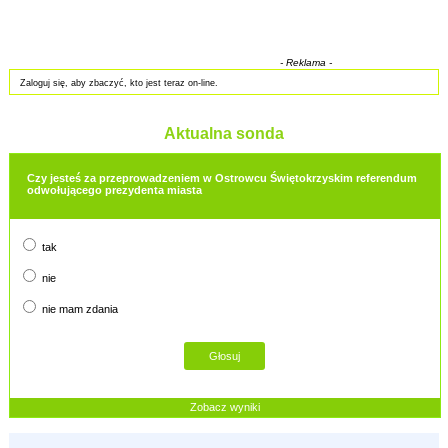
- Reklama -
Zaloguj się, aby zbaczyć, kto jest teraz on-line.
Aktualna sonda
Czy jesteś za przeprowadzeniem w Ostrowcu Świętokrzyskim referendum
odwołującego prezydenta miasta
tak
nie
nie mam zdania
Zobacz wyniki