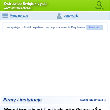
Ostrowiec Świętokrzyski
www.ostrowiecnr1.pl
Szukaj
Menu portalu
Logowanie
Korzystając z Portalu zgadzasz się na postanowienia
Regulaminu
.
Rozumiem
Firmy i instytucje
Dodaj lub aktualizuj
Wyszukiwanie branż, firm i instytucji w Ostrowcu Św. i