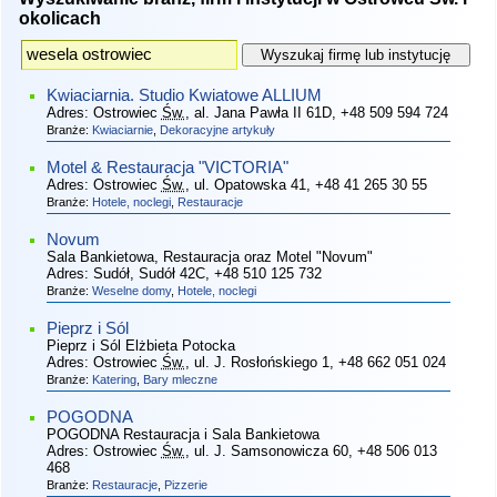
okolicach
Kwiaciarnia. Studio Kwiatowe ALLIUM
Adres:
Ostrowiec
Św.
, al. Jana Pawła II 61D
, +48 509 594 724
Branże:
Kwiaciarnie
,
Dekoracyjne artykuły
Motel & Restauracja "VICTORIA"
Adres:
Ostrowiec
Św.
, ul. Opatowska 41
, +48 41 265 30 55
Branże:
Hotele, noclegi
,
Restauracje
Novum
Sala Bankietowa, Restauracja oraz Motel "Novum"
Adres:
Sudół, Sudół 42C
, +48 510 125 732
Branże:
Weselne domy
,
Hotele, noclegi
Pieprz i Sól
Pieprz i Sól Elżbieta Potocka
Adres:
Ostrowiec
Św.
, ul. J. Rosłońskiego 1
, +48 662 051 024
Branże:
Katering
,
Bary mleczne
POGODNA
POGODNA Restauracja i Sala Bankietowa
Adres:
Ostrowiec
Św.
, ul. J. Samsonowicza 60
, +48 506 013
468
Branże:
Restauracje
,
Pizzerie