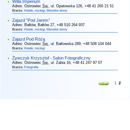
Willa Imperium
Adres:
Ostrowiec
Św.
, ul. Opatowska 126
, +48 41 265 21 51
Branże:
Hotele, noclegi
,
Weselne domy
Zajazd "Pod Jarem"
Adres:
Bałtów, Bałtów 27
, +48 510 264 937
Branże:
Hotele, noclegi
,
Weselne domy
Zajazd Pod Różą
Adres:
Ostrowiec
Św.
, ul. Bałtowska 289
, +48 508 104 044
Branża:
Hotele, noclegi
Żywczyk Krzysztof - Salon Fotograficzny
Adres:
Ostrowiec
Św.
, ul. Żabia 16
, +48 41 247 97 07
Branża:
Fotografia
1
2