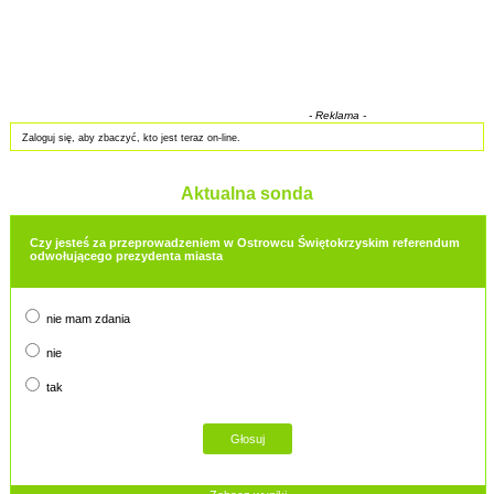
- Reklama -
Zaloguj się, aby zbaczyć, kto jest teraz on-line.
Aktualna sonda
Czy jesteś za przeprowadzeniem w Ostrowcu Świętokrzyskim referendum
odwołującego prezydenta miasta
nie mam zdania
nie
tak