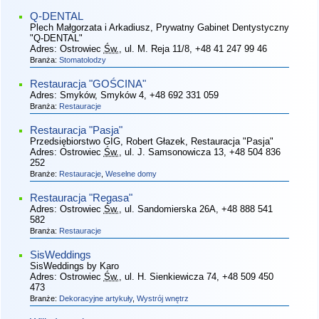
Q-DENTAL
Plech Małgorzata i Arkadiusz, Prywatny Gabinet Dentystyczny
"Q-DENTAL"
Adres:
Ostrowiec
Św.
, ul. M. Reja 11/8
, +48 41 247 99 46
Branża:
Stomatolodzy
Restauracja "GOŚCINA"
Adres:
Smyków, Smyków 4
, +48 692 331 059
Branża:
Restauracje
Restauracja "Pasja"
Przedsiębiorstwo GIG, Robert Głazek, Restauracja "Pasja"
Adres:
Ostrowiec
Św.
, ul. J. Samsonowicza 13
, +48 504 836
252
Branże:
Restauracje
,
Weselne domy
Restauracja "Regasa"
Adres:
Ostrowiec
Św.
, ul. Sandomierska 26A
, +48 888 541
582
Branża:
Restauracje
SisWeddings
SisWeddings by Karo
Adres:
Ostrowiec
Św.
, ul. H. Sienkiewicza 74
, +48 509 450
473
Branże:
Dekoracyjne artykuły
,
Wystrój wnętrz