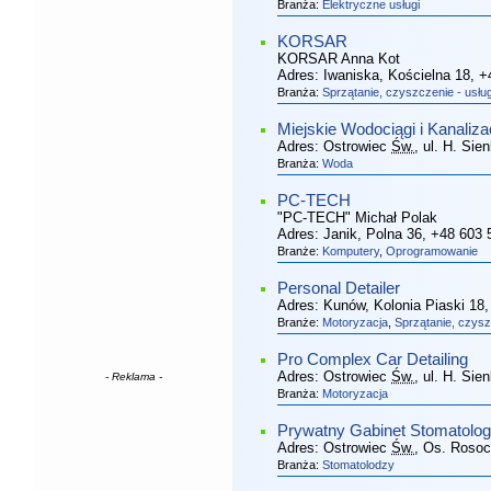
Branża:
Elektryczne usługi
KORSAR
KORSAR Anna Kot
Adres:
Iwaniska, Kościelna 18
, +
Branża:
Sprzątanie, czyszczenie - usług
Miejskie Wodociągi i Kanalizac
Adres:
Ostrowiec
Św.
, ul. H. Sie
Branża:
Woda
PC-TECH
"PC-TECH" Michał Polak
Adres:
Janik, Polna 36
, +48 603 
Branże:
Komputery
,
Oprogramowanie
Personal Detailer
Adres:
Kunów, Kolonia Piaski 18
Branże:
Motoryzacja
,
Sprzątanie, czysz
Pro Complex Car Detailing
Adres:
Ostrowiec
Św.
, ul. H. Sie
- Reklama -
Branża:
Motoryzacja
Prywatny Gabinet Stomatolo
Adres:
Ostrowiec
Św.
, Os. Rosoc
Branża:
Stomatolodzy