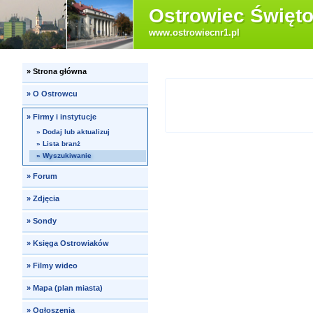
Ostrowiec Święto
www.ostrowiecnr1.pl
»
Strona główna
»
O Ostrowcu
»
Firmy i instytucje
»
Dodaj lub aktualizuj
»
Lista branż
»
Wyszukiwanie
»
Forum
»
Zdjęcia
»
Sondy
»
Księga Ostrowiaków
»
Filmy wideo
»
Mapa (plan miasta)
»
Ogłoszenia