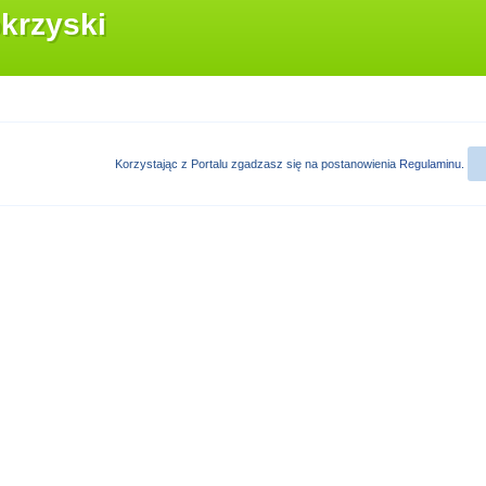
krzyski
Korzystając z Portalu zgadzasz się na postanowienia
Regulaminu
.