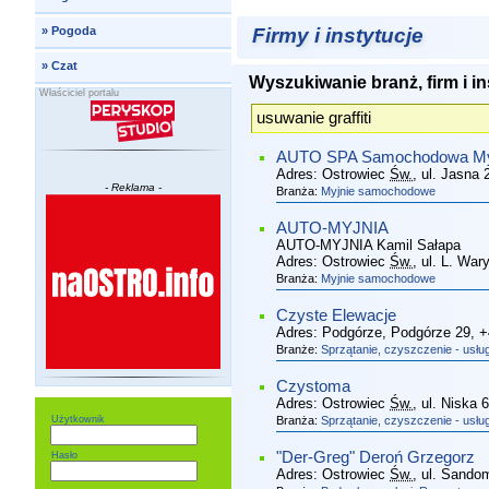
Firmy i instytucje
»
Pogoda
»
Czat
Wyszukiwanie branż, firm i in
Właściciel portalu
AUTO SPA Samochodowa My
Adres:
Ostrowiec
Św.
, ul. Jasna
- Reklama -
Branża:
Myjnie samochodowe
AUTO-MYJNIA
AUTO-MYJNIA Kamil Sałapa
Adres:
Ostrowiec
Św.
, ul. L. War
Branża:
Myjnie samochodowe
Czyste Elewacje
Adres:
Podgórze, Podgórze 29
, 
Branże:
Sprzątanie, czyszczenie - usług
Czystoma
Adres:
Ostrowiec
Św.
, ul. Niska 6
Użytkownik
Branża:
Sprzątanie, czyszczenie - usług
"Der-Greg" Deroń Grzegorz
Hasło
Adres:
Ostrowiec
Św.
, ul. Sando