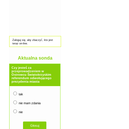
Zaloguj się, aby zbaczyć, kto jest
teraz on-line.
Aktualna sonda
Czy jesteś za
przeprowadzeniem w
Ostrowcu Świętokrzyskim
referendum odwołującego
prezydenta miasta
tak
nie mam zdania
nie