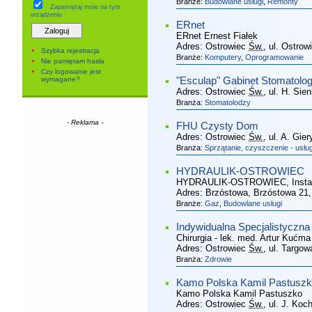
Branże:
Budowlane usługi
,
Remonty
Zapamiętaj mnie
na tym
urządzeniu
ERnet
ERnet Ernest Fiałek
Adres:
Ostrowiec
Św.
, ul. Ostro
Szybka rejestracja
Branże:
Komputery
,
Oprogramowanie
Nie pamiętam hasła
Czy logowanie jest
wymagane?
"Esculap" Gabinet Stomatolo
Adres:
Ostrowiec
Św.
, ul. H. Si
Branża:
Stomatolodzy
- Reklama -
FHU Czysty Dom
Adres:
Ostrowiec
Św.
, ul. A. Gie
Branża:
Sprzątanie, czyszczenie - usług
HYDRAULIK-OSTROWIEC
HYDRAULIK-OSTROWIEC, Instalac
Adres:
Brzóstowa, Brzóstowa 21
Branże:
Gaz
,
Budowlane usługi
Indywidualna Specjalistyczna
Chirurgia - lek. med. Artur Kućma
Adres:
Ostrowiec
Św.
, ul. Targow
Branża:
Zdrowie
Kamo Polska Kamil Pastusz
Kamo Polska Kamil Pastuszko
Adres:
Ostrowiec
Św.
, ul. J. Ko