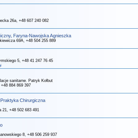
wiecka 26a
, +48 607 240 082
giczny, Faryna-Nawojska Agnieszka
enkiewicza 69A
, +48 504 255 889
rymskiego 5
, +48 41 247 76 45
i
je sanitarne. Patryk Kołbut
, +48 884 869 397
 Praktyka Chirurgiczna
a 21
, +48 502 683 491
ko
chanowskiego 8
, +48 506 259 937