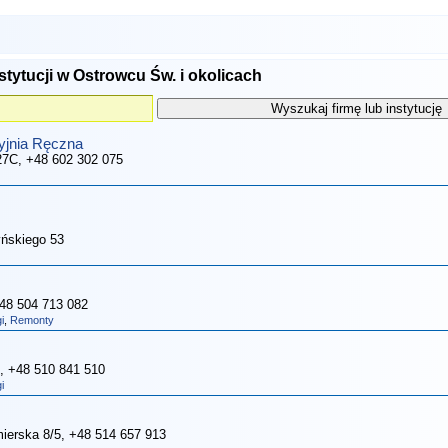
stytucji w Ostrowcu Św. i okolicach
jnia Ręczna
 27C
, +48 602 302 075
yńskiego 53
+48 504 713 082
i
,
Remonty
, +48 510 841 510
i
mierska 8/5
, +48 514 657 913