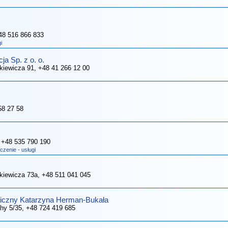
48 516 866 833
i
ja Sp. z o. o.
nkiewicza 91
, +48 41 266 12 00
58 27 58
, +48 535 790 190
czenie - usługi
nkiewicza 73a
, +48 511 041 045
giczny Katarzyna Herman-Bukała
hy 5/35
, +48 724 419 685