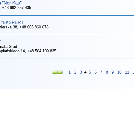
 "Nor-Kas"
, +48 692 257 435
a "EKSPERT"
mierska 38
, +48 603 860 078
"
nata Grad
yspiańskiego 14
, +48 504 109 835
1
2
3
4
5
6
7
8
9
10
11