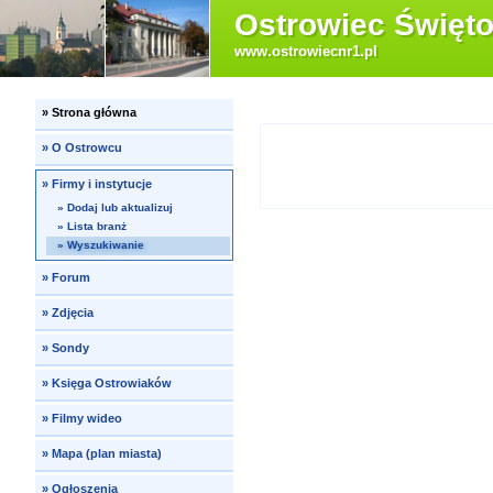
Ostrowiec Święto
www.ostrowiecnr1.pl
»
Strona główna
»
O Ostrowcu
»
Firmy i instytucje
»
Dodaj lub aktualizuj
»
Lista branż
»
Wyszukiwanie
»
Forum
»
Zdjęcia
»
Sondy
»
Księga Ostrowiaków
»
Filmy wideo
»
Mapa (plan miasta)
»
Ogłoszenia