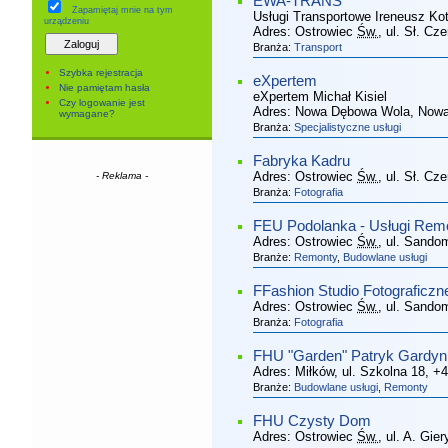
EWA-TRANS
Zapamiętaj mnie
na tym
Usługi Transportowe Ireneusz Ko
urządzeniu
Adres:
Ostrowiec
Św.
, ul. Sł. Cz
Branża:
Transport
Szybka rejestracja
eXpertem
Nie pamiętam hasła
eXpertem Michał Kisiel
Czy logowanie jest
Adres:
Nowa Dębowa Wola, Nowa
wymagane?
Branża:
Specjalistyczne usługi
Fabryka Kadru
Adres:
Ostrowiec
Św.
, ul. Sł. Cz
- Reklama -
Branża:
Fotografia
FEU Podolanka - Usługi Re
Adres:
Ostrowiec
Św.
, ul. Sando
Branże:
Remonty
,
Budowlane usługi
FFashion Studio Fotograficzn
Adres:
Ostrowiec
Św.
, ul. Sando
Branża:
Fotografia
FHU "Garden" Patryk Gardyn
Adres:
Miłków, ul. Szkolna 18
, +
Branże:
Budowlane usługi
,
Remonty
FHU Czysty Dom
Adres:
Ostrowiec
Św.
, ul. A. Gie