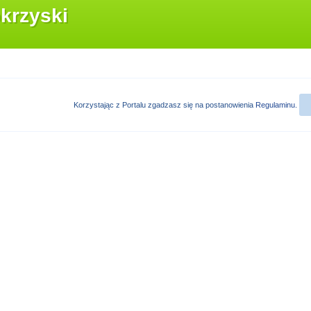
krzyski
Korzystając z Portalu zgadzasz się na postanowienia
Regulaminu
.