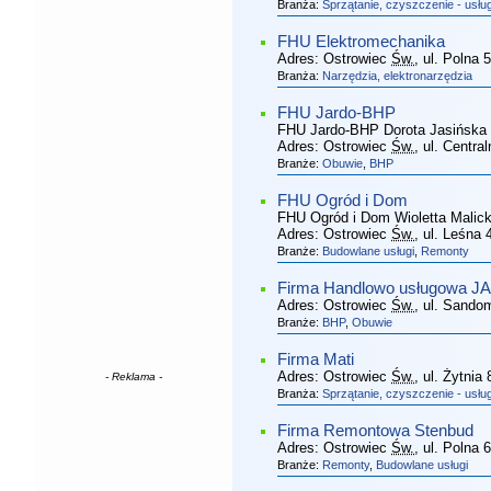
Branża:
Sprzątanie, czyszczenie - usług
FHU Elektromechanika
Adres:
Ostrowiec
Św.
, ul. Polna 5
Branża:
Narzędzia, elektronarzędzia
FHU Jardo-BHP
FHU Jardo-BHP Dorota Jasińska
Adres:
Ostrowiec
Św.
, ul. Centr
Branże:
Obuwie
,
BHP
FHU Ogród i Dom
FHU Ogród i Dom Wioletta Malic
Adres:
Ostrowiec
Św.
, ul. Leśna 
Branże:
Budowlane usługi
,
Remonty
Firma Handlowo usługowa J
Adres:
Ostrowiec
Św.
, ul. Sando
Branże:
BHP
,
Obuwie
Firma Mati
Adres:
Ostrowiec
Św.
, ul. Żytnia 
- Reklama -
Branża:
Sprzątanie, czyszczenie - usług
Firma Remontowa Stenbud
Adres:
Ostrowiec
Św.
, ul. Polna 
Branże:
Remonty
,
Budowlane usługi