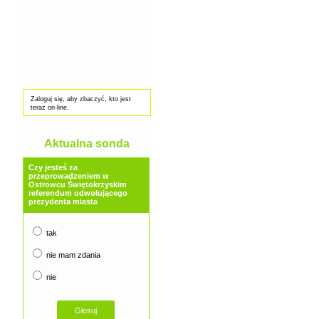
Zaloguj się, aby zbaczyć, kto jest
teraz on-line.
Aktualna sonda
Czy jesteś za
przeprowadzeniem w
Ostrowcu Świętokrzyskim
referendum odwołującego
prezydenta miasta
tak
nie mam zdania
nie