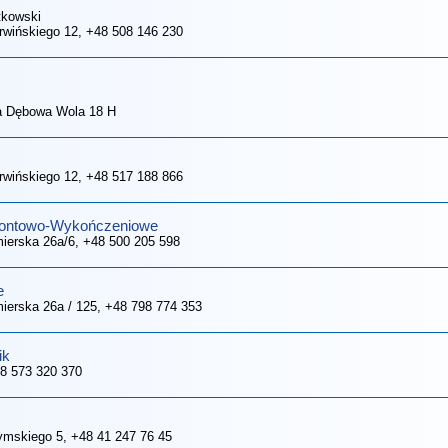
tkowski
erwińskiego 12
, +48 508 146 230
 Dębowa Wola 18 H
erwińskiego 12
, +48 517 188 866
montowo-Wykończeniowe
mierska 26a/6
, +48 500 205 598
e
mierska 26a / 125
, +48 798 774 353
ik
48 573 320 370
rymskiego 5
, +48 41 247 76 45