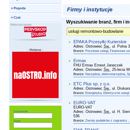
Firmy i instytucje
»
Pogoda
»
Czat
Wyszukiwanie branż, firm i in
Właściciel portalu
EPAKA Przesyłki Kurierskie
Adres:
Ostrowiec
Św.
, ul. Polna 
- Reklama -
Branże:
Pocztowe usługi
,
Finansowe usł
Ermax
FHU Ermax Ernest Janeczek
Adres:
Ostrowiec
Św.
, 25-lecia W
Branże:
Narzędzia, elektronarzędzia
,
Sp
ETC Plus sp. z o.o.
Adres:
Ostrowiec
Św.
, ul. Drukar
Branże:
Energetyka
,
Elektryczne usługi
EURO-VAT
EURO-VAT
Adres:
Ostrowiec
Św.
, ul. H. Si
Użytkownik
536
Branże:
Zwroty podatków z zagranicy
,
Hasło