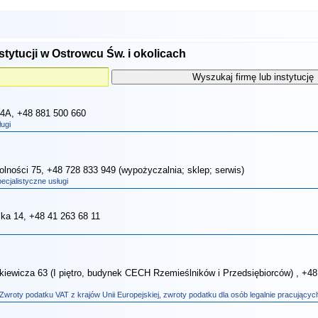
stytucji w Ostrowcu Św. i okolicach
34A
, +48 881 500 660
ugi
olności 75
, +48 728 833 949 (wypożyczalnia; sklep; serwis)
ecjalistyczne usługi
ska 14
, +48 41 263 68 11
enkiewicza 63 (I piętro, budynek CECH Rzemieślników i Przedsiębiorców)
, +48
Zwroty podatku VAT z krajów Unii Europejskiej, zwroty podatku dla osób legalnie pracującyc