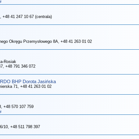
i
, +48 41 247 10 67 (centrala)
alnego Okręgu Przemysłowego 8A
, +48 41 263 01 02
ka-Rosiak
47
, +48 791 346 072
ARDO BHP Dorota Jasińska
mierska 71
, +48 41 263 01 02
8
, +48 570 107 759
i
66/10
, +48 511 798 397