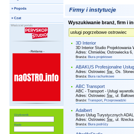
Firmy i instytucje
»
Pogoda
»
Czat
Wyszukiwanie branż, firm i in
Właściciel portalu
3D Interior
3D Interior Studio Projektowania
- Reklama -
Adres:
Chmielów, Ostrowiecka 6
,
Branża:
Biura projektowe
ABAKUS Profesjonalne Usłu
Adres:
Ostrowiec
Św.
, Os. Słone
Branża:
Biura rachunkowe
ABC Transport
ABC - Transport - Usługi wywrotk
Adres:
Ostrowiec
Św.
, ul. Bałto
Branże:
Transport
,
Przeprowadzki
Adalbert
Biuro Usług Turystycznych AD
Użytkownik
Adres:
Ostrowiec
Św.
, ul. Iłżeck
Branża:
Biura podróży
Hasło