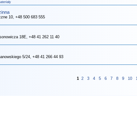
teriały
zinna
czne 10
, +48 500 683 555
msonowicza 18E
, +48 41 262 11 40
chanowskiego 5/24
, +48 41 266 44 93
1
2
3
4
5
6
7
8
9
10