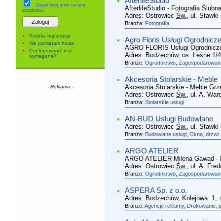
AfterlifeStudio
Zapamiętaj mnie
na tym
AfterlifeStudio - Fotografia Ślubn
urządzeniu
Adres:
Ostrowiec
Św.
, ul. Stawki
Branża:
Fotografia
Szybka rejestracja
Agro Floris Usługi Ogrodnicz
Nie pamiętam hasła
AGRO FLORIS Usługi Ogrodnicze
Czy logowanie jest
Adres:
Bodzechów, os. Leśne 1/4
wymagane?
Branże:
Ogrodnictwo
,
Zagospodarowanie
Akcesoria Stolarskie - Meble
Akcesoria Stolarskie - Meble Grze
- Reklama -
Adres:
Ostrowiec
Św.
, ul. A. Wa
Branża:
Stolarskie usługi
AN-BUD Usługi Budowlane
Adres:
Ostrowiec
Św.
, ul. Stawki
Branże:
Budowlane usługi
,
Okna, drzwi
ARGO ATELIER
ARGO ATELIER Milena Gawąd - Pr
Adres:
Ostrowiec
Św.
, ul. A. Fre
Branże:
Ogrodnictwo
,
Zagospodarowanie
ASPERA Sp. z o.o.
Adres:
Bodzechów, Kolejowa 1
,
Branże:
Agencje reklamy
,
Drukowanie, po