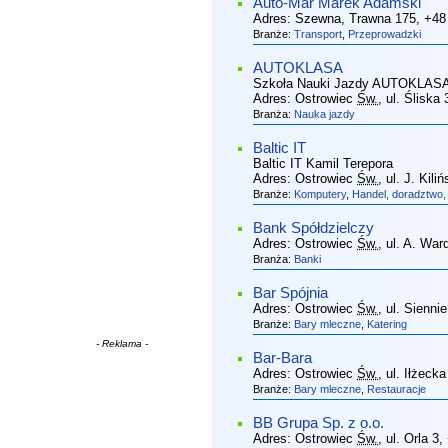
Auto-Mar Marek Adamski
Adres:
Szewna, Trawna 175
, +48
Branże:
Transport
,
Przeprowadzki
AUTOKLASA
Szkoła Nauki Jazdy AUTOKLAS
Adres:
Ostrowiec
Św.
, ul. Śliska 
Branża:
Nauka jazdy
Baltic IT
Baltic IT Kamil Terepora
Adres:
Ostrowiec
Św.
, ul. J. Kili
Branże:
Komputery
,
Handel, doradztwo,
Bank Spółdzielczy
Adres:
Ostrowiec
Św.
, ul. A. Wa
Branża:
Banki
Bar Spójnia
Adres:
Ostrowiec
Św.
, ul. Sienni
Branże:
Bary mleczne
,
Katering
- Reklama -
Bar-Bara
Adres:
Ostrowiec
Św.
, ul. Iłżecka
Branże:
Bary mleczne
,
Restauracje
BB Grupa Sp. z o.o.
Adres:
Ostrowiec
Św.
, ul. Orla 3
,