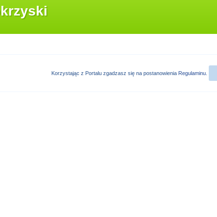
krzyski
Korzystając z Portalu zgadzasz się na postanowienia
Regulaminu
.