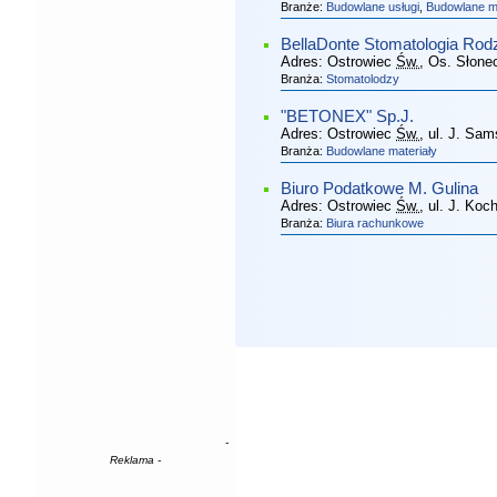
Branże:
Budowlane usługi
,
Budowlane ma
BellaDonte Stomatologia Rod
Adres:
Ostrowiec
Św.
, Os. Słone
Branża:
Stomatolodzy
"BETONEX" Sp.J.
Adres:
Ostrowiec
Św.
, ul. J. Sa
Branża:
Budowlane materiały
Biuro Podatkowe M. Gulina
Adres:
Ostrowiec
Św.
, ul. J. Ko
Branża:
Biura rachunkowe
-
Reklama -