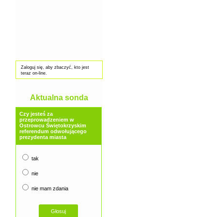
Zaloguj się, aby zbaczyć, kto jest
teraz on-line.
Aktualna sonda
Czy jesteś za
przeprowadzeniem w
Ostrowcu Świętokrzyskim
referendum odwołującego
prezydenta miasta
tak
nie
nie mam zdania