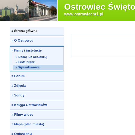
Ostrowiec Święto
www.ostrowiecnr1.pl
»
Strona główna
»
O Ostrowcu
»
Firmy i instytucje
»
Dodaj lub aktualizuj
»
Lista branż
»
Wyszukiwanie
»
Forum
»
Zdjęcia
»
Sondy
»
Księga Ostrowiaków
»
Filmy wideo
»
Mapa (plan miasta)
»
Ogłoszenia