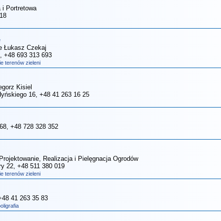
a i Portretowa
 18
e
 Łukasz Czekaj
, +48 693 313 693
 terenów zieleni
gorz Kisiel
rdyńskiego 16
, +48 41 263 16 25
 68
, +48 728 328 352
ojektowanie, Realizacja i Pielęgnacja Ogrodów
dry 22
, +48 511 380 019
 terenów zieleni
 +48 41 263 35 83
ligrafia