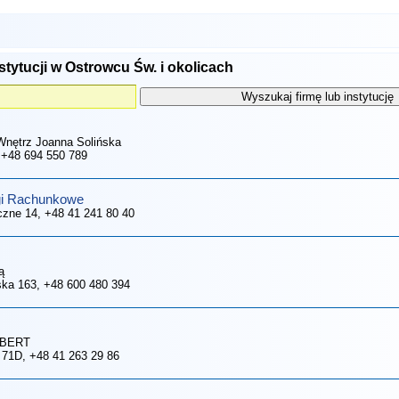
stytucji w Ostrowcu Św. i okolicach
 Wnętrz Joanna Solińska
 +48 694 550 789
gi Rachunkowe
czne 14
, +48 41 241 80 40
ą
wska 163
, +48 600 480 394
ALBERT
a 71D
, +48 41 263 29 86