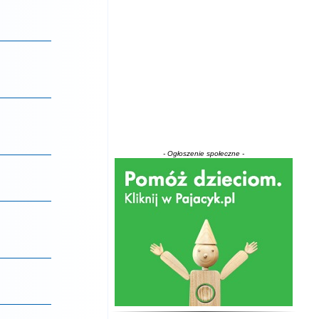
- Ogłoszenie społeczne -