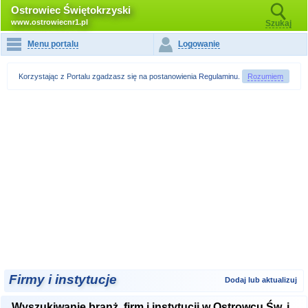
Ostrowiec Świętokrzyski
www.ostrowiecnr1.pl
Szukaj
Menu portalu
Logowanie
Korzystając z Portalu zgadzasz się na postanowienia
Regulaminu
.
Rozumiem
Firmy i instytucje
Dodaj lub aktualizuj
Wyszukiwanie branż, firm i instytucji w Ostrowcu Św. i