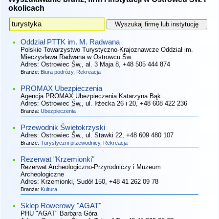
okolicach
Oddział PTTK im. M. Radwana
Polskie Towarzystwo Turystyczno-Krajoznawcze Oddział im.
Mieczysława Radwana w Ostrowcu Św.
Adres:
Ostrowiec
Św.
, al. 3 Maja 8
, +48 505 444 874
Branże:
Biura podróży
,
Rekreacja
PROMAX Ubezpieczenia
Agencja PROMAX Ubezpieczenia Katarzyna Bąk
Adres:
Ostrowiec
Św.
, ul. Iłżecka 26 i 20
, +48 608 422 236
Branża:
Ubezpieczenia
Przewodnik Świętokrzyski
Adres:
Ostrowiec
Św.
, ul. Stawki 22
, +48 609 480 107
Branże:
Turystyczni przewodnicy
,
Rekreacja
Rezerwat "Krzemionki"
Rezerwat Archeologiczno-Przyrodniczy i Muzeum
Archeologiczne
Adres:
Krzemionki, Sudół 150
, +48 41 262 09 78
Branża:
Kultura
Sklep Rowerowy "AGAT"
PHU "AGAT" Barbara Góra