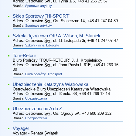
Adres:
Ostrowiec
Św.
, ul. Tylna 1/5
, +48 41 265 25 67
Branża:
Sportowe artykuły
Sklep Sportowy "HI-SPORT"
Adres:
Ostrowiec
Św.
, Os. Słoneczne 14
, +48 41 247 04 89
Branża:
Sportowe artykuły
Szkoła Językowa OK! A. Wilson, M. Staniek
Adres:
Ostrowiec
Św.
, ul. 11 Listopada 3i
, +48 41 247 07 47
Branże:
Szkoły - inne
,
Biblioteki
Tour-Retour
Biuro Podróży "TOUR-RETOUR" J. J. Kropielniccy
Adres:
Ostrowiec
Św.
, al. Jana Pawła II 61E
, +48 41 263 16
00
Branże:
Biura podróży
,
Transport
Ubezpieczenia Katarzyna Wiatrowska
Ostrowieckie Biuro Ubezpieczeń Katarzyna Wiatrowska
Adres:
Ostrowiec
Św.
, ul. Iłżecka 38
, +48 41 266 12 14
Branża:
Ubezpieczenia
Ubezpieczenia od A do Z
Adres:
Ostrowiec
Św.
, Os. Ogrody 5A
, +48 608 209 332
Branża:
Ubezpieczenia
Voyager
Voyager - Renata Świątek