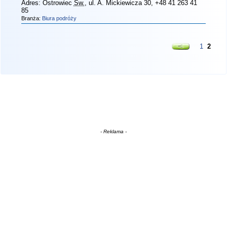
Adres:
Ostrowiec
Św.
, ul. A. Mickiewicza 30
, +48 41 263 41
85
Branża:
Biura podróży
1
2
- Reklama -