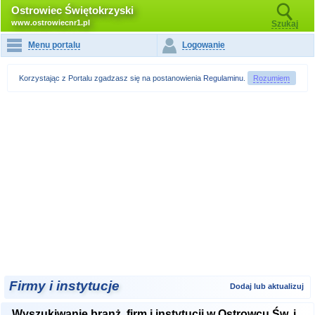
Ostrowiec Świętokrzyski
www.ostrowiecnr1.pl
Szukaj
Menu portalu
Logowanie
Korzystając z Portalu zgadzasz się na postanowienia
Regulaminu
.
Rozumiem
Firmy i instytucje
Dodaj lub aktualizuj
Wyszukiwanie branż, firm i instytucji w Ostrowcu Św. i