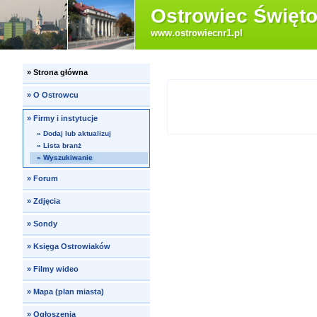
Ostrowiec Święto
www.ostrowiecnr1.pl
»
Strona główna
»
O Ostrowcu
»
Firmy i instytucje
»
Dodaj lub aktualizuj
»
Lista branż
»
Wyszukiwanie
»
Forum
»
Zdjęcia
»
Sondy
»
Księga Ostrowiaków
»
Filmy wideo
»
Mapa (plan miasta)
»
Ogłoszenia