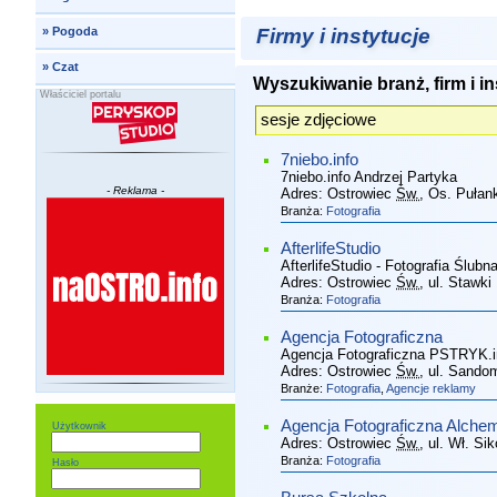
Firmy i instytucje
»
Pogoda
»
Czat
Wyszukiwanie branż, firm i in
Właściciel portalu
7niebo.info
7niebo.info Andrzej Partyka
- Reklama -
Adres:
Ostrowiec
Św.
, Os. Pułan
Branża:
Fotografia
AfterlifeStudio
AfterlifeStudio - Fotografia Ślubn
Adres:
Ostrowiec
Św.
, ul. Stawki
Branża:
Fotografia
Agencja Fotograficzna
Agencja Fotograficzna PSTRYK.i
Adres:
Ostrowiec
Św.
, ul. Sando
Branże:
Fotografia
,
Agencje reklamy
Agencja Fotograficzna Alche
Użytkownik
Adres:
Ostrowiec
Św.
, ul. Wł. Si
Branża:
Fotografia
Hasło