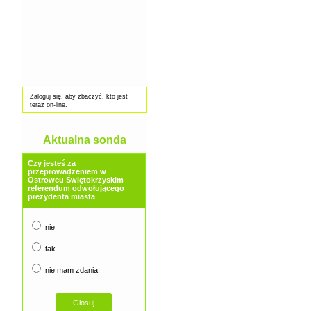
Zaloguj się, aby zbaczyć, kto jest
teraz on-line.
Aktualna sonda
Czy jesteś za
przeprowadzeniem w
Ostrowcu Świętokrzyskim
referendum odwołującego
prezydenta miasta
nie
tak
nie mam zdania