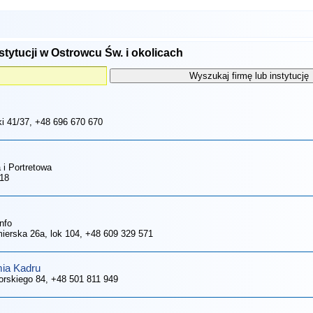
stytucji w Ostrowcu Św. i okolicach
ki 41/37
, +48 696 670 670
a i Portretowa
 18
nfo
mierska 26a, lok 104
, +48 609 329 571
mia Kadru
korskiego 84
, +48 501 811 949