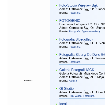
Foto-Studio Wiesław Bąk
Adres:
Ostrowiec
Św.
, Os. Słon
Branża:
Fotografia
FOTOGENIC
Pracownia Fotografii FOTOGENI
Adres:
Ostrowiec
Św.
, Os. Słone
Branże:
Fotografia
,
Agencje reklamy
Fotografia Bluegothick
Adres:
Ostrowiec
Św.
, ul. H. Sie
Branża:
Fotografia
Fotografia Ślubna Co Dwie G
Adres:
Ostrowiec
Św.
, ul. Gajowa
Branża:
Fotografia
Galeria Fotografii MCK
Galeria Fotografii Miejskiego Cen
Adres:
Ostrowiec
Św.
, al. 3 Maja
- Reklama -
Branża:
Kultura
Gf Studio
Adres:
Ostrowiec
Św.
, ul. Dobra 
Branże:
Film, wideo
,
Fotografia
Ideal