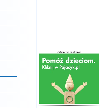
- Ogłoszenie społeczne -