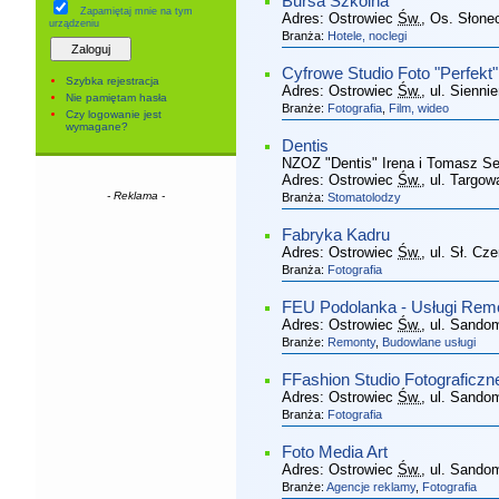
Bursa Szkolna
Zapamiętaj mnie
na tym
Adres:
Ostrowiec
Św.
, Os. Słone
urządzeniu
Branża:
Hotele, noclegi
Cyfrowe Studio Foto "Perfekt"
Szybka rejestracja
Adres:
Ostrowiec
Św.
, ul. Sienni
Nie pamiętam hasła
Branże:
Fotografia
,
Film, wideo
Czy logowanie jest
wymagane?
Dentis
NZOZ "Dentis" Irena i Tomasz S
Adres:
Ostrowiec
Św.
, ul. Targow
- Reklama -
Branża:
Stomatolodzy
Fabryka Kadru
Adres:
Ostrowiec
Św.
, ul. Sł. Cz
Branża:
Fotografia
FEU Podolanka - Usługi Re
Adres:
Ostrowiec
Św.
, ul. Sando
Branże:
Remonty
,
Budowlane usługi
FFashion Studio Fotograficzn
Adres:
Ostrowiec
Św.
, ul. Sando
Branża:
Fotografia
Foto Media Art
Adres:
Ostrowiec
Św.
, ul. Sando
Branże:
Agencje reklamy
,
Fotografia