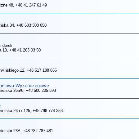
czne 48
, +48 41 247 61 49
eńska 34
, +48 603 308 050
enderek
a 13
, +48 41 263 03 50
erwińskiego 12
, +48 517 188 866
montowo-Wykończeniowe
mierska 26a/6
, +48 500 205 598
e
mierska 26a / 125
, +48 798 774 353
mierska 26A
, +48 782 787 481