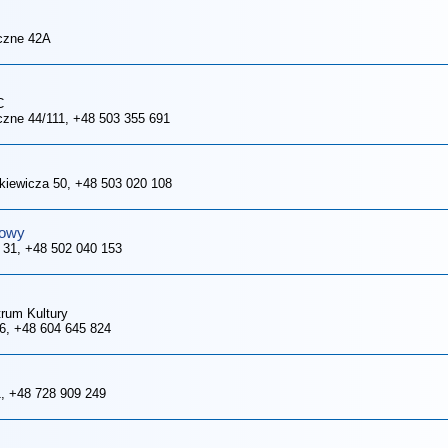
eczne 42A
C
czne 44/111
, +48 503 355 691
nkiewicza 50
, +48 503 020 108
łowy
 31
, +48 502 040 153
trum Kultury
 6
, +48 604 645 824
1
, +48 728 909 249