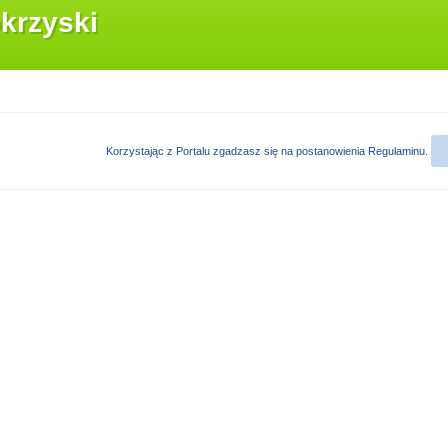
krzyski
Korzystając z Portalu zgadzasz się na postanowienia
Regulaminu
.