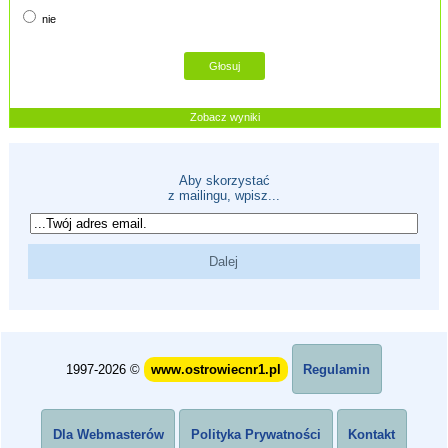
nie
Zobacz wyniki
Aby skorzystać
z mailingu, wpisz...
1997-2026 ©
www.ostrowiecnr1.pl
Regulamin
Dla Webmasterów
Polityka Prywatności
Kontakt