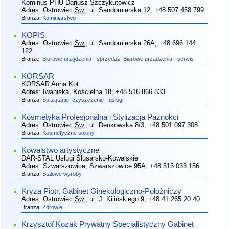
Kominus PHU Dariusz Szczykutowicz
Adres:
Ostrowiec
Św.
, ul. Sandomierska 12
, +48 507 458 799
Branża:
Kominiarstwo
KOPIS
Adres:
Ostrowiec
Św.
, ul. Sandomierska 26A
, +48 696 144
122
Branże:
Biurowe urządzenia - sprzedaż
,
Biurowe urządzenia - serwis
KORSAR
KORSAR Anna Kot
Adres:
Iwaniska, Kościelna 18
, +48 516 866 833
Branża:
Sprzątanie, czyszczenie - usługi
Kosmetyka Profesjonalna i Stylizacja Paznokci
Adres:
Ostrowiec
Św.
, ul. Denkowska 8/3
, +48 501 097 308
Branża:
Kosmetyczne salony
Kowalstwo artystyczne
DAR-STAL Usługi Ślusarsko-Kowalskie
Adres:
Szwarszowice, Szwarszowice 95A
, +48 513 033 156
Branża:
Stalowe wyroby
Kryza Piotr, Gabinet Ginekologiczno-Położniczy
Adres:
Ostrowiec
Św.
, ul. J. Kilińskiego 9
, +48 41 265 20 40
Branża:
Zdrowie
Krzysztof Kozak Prywatny Specjalistyczny Gabinet