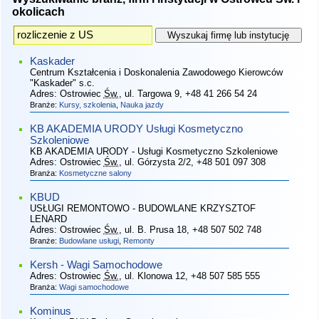
okolicach
Kaskader
Centrum Kształcenia i Doskonalenia Zawodowego Kierowców
"Kaskader" s.c.
Adres:
Ostrowiec
Św.
, ul. Targowa 9
, +48 41 266 54 24
Branże:
Kursy, szkolenia
,
Nauka jazdy
KB AKADEMIA URODY Usługi Kosmetyczno
Szkoleniowe
KB AKADEMIA URODY - Usługi Kosmetyczno Szkoleniowe
Adres:
Ostrowiec
Św.
, ul. Górzysta 2/2
, +48 501 097 308
Branża:
Kosmetyczne salony
KBUD
USŁUGI REMONTOWO - BUDOWLANE KRZYSZTOF
LENARD
Adres:
Ostrowiec
Św.
, ul. B. Prusa 18
, +48 507 502 748
Branże:
Budowlane usługi
,
Remonty
Kersh - Wagi Samochodowe
Adres:
Ostrowiec
Św.
, ul. Klonowa 12
, +48 507 585 555
Branża:
Wagi samochodowe
Kominus