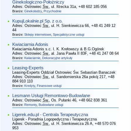
Ginekologiczno-Położniczy
Adres:
Ostrowiec
Św.
, ul. Iłżecka 31a
, +48 602 185 056
Branże:
Ginekolodzy
,
Przychodnie
KupujLokalnie.pl Sp. z o.o.
Adres:
Ostrowiec
Św.
, ul. H. Sienkiewicza 66
, +48 41 249 12
44
Branże:
Sklepy internetowe
,
Specjalistyczne usługi
Kwiaciarnia Adonis
Kwiaciarnia Adonis s.c. I. K. Krełowscy & B.G.Ogórek
Adres:
Ostrowiec
Św.
, al. Jana Pawła II 83F
, +48 41 247 08 64
Branże:
Kwiaciarnie
,
Dekoracyjne artykuły
Leasing-Experts
Leasing-Experts Oddział Ostrowiec Św. Sebastian Banaczek
Adres:
Ostrowiec
Św.
, ul. Sandomierska 26a pokój 217
, +48
884 910 110
Branże:
Kredyty
,
Finansowe usługi
Lesmann Usługi Remontowo-Budowlane
Adres:
Ostrowiec
Św.
, Os. Pułanki 46
, +48 662 838 361
Branże:
Remonty
,
Budowlane usługi
Ligerek.edu.pl - Centrala Terapeutyczna
Ligerek - Poradnia Logopedyczna i Terapeutyczna
Adres:
Ostrowiec
Św.
, ul. H. Sienkiewicza 26 A
, +48 570 076
953