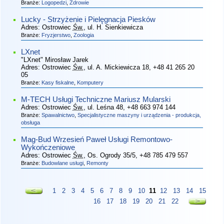
Branże:
Logopedzi
,
Zdrowie
Lucky - Strzyżenie i Pielęgnacja Piesków
Adres:
Ostrowiec
Św.
, ul. H. Sienkiewicza
Branże:
Fryzjerstwo
,
Zoologia
LXnet
"LXnet" Mirosław Jarek
Adres:
Ostrowiec
Św.
, ul. A. Mickiewicza 18
, +48 41 265 20
05
Branże:
Kasy fiskalne
,
Komputery
M-TECH Usługi Techniczne Mariusz Mularski
Adres:
Ostrowiec
Św.
, ul. Leśna 48
, +48 663 974 144
Branże:
Spawalnictwo
,
Specjalistyczne maszyny i urządzenia - produkcja,
obsługa
Mag-Bud Wrzesień Paweł Usługi Remontowo-
Wykończeniowe
Adres:
Ostrowiec
Św.
, Os. Ogrody 35/5
, +48 785 479 557
Branże:
Budowlane usługi
,
Remonty
1
2
3
4
5
6
7
8
9
10
11
12
13
14
15
16
17
18
19
20
21
22