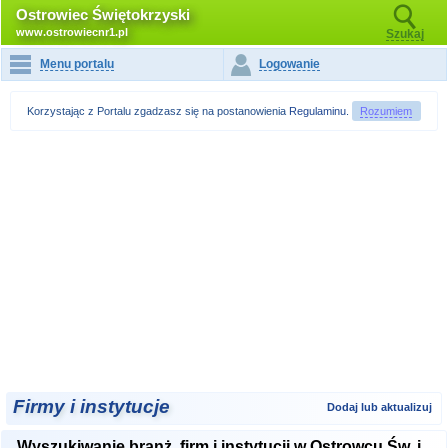
Ostrowiec Świętokrzyski
www.ostrowiecnr1.pl
Szukaj
Menu portalu
Logowanie
Korzystając z Portalu zgadzasz się na postanowienia
Regulaminu
.
Rozumiem
Firmy i instytucje
Dodaj lub aktualizuj
Wyszukiwanie branż, firm i instytucji w Ostrowcu Św. i