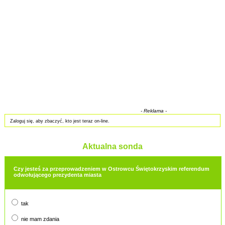
- Reklama -
Zaloguj się, aby zbaczyć, kto jest teraz on-line.
Aktualna sonda
Czy jesteś za przeprowadzeniem w Ostrowcu Świętokrzyskim referendum
odwołującego prezydenta miasta
tak
nie mam zdania