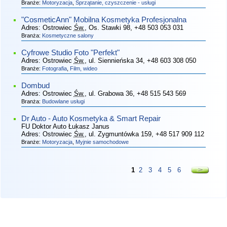
Branże:
Motoryzacja
,
Sprzątanie, czyszczenie - usługi
"CosmeticAnn" Mobilna Kosmetyka Profesjonalna
Adres:
Ostrowiec
Św.
, Os. Stawki 98
, +48 503 053 031
Branża:
Kosmetyczne salony
Cyfrowe Studio Foto "Perfekt"
Adres:
Ostrowiec
Św.
, ul. Siennieńska 34
, +48 603 308 050
Branże:
Fotografia
,
Film, wideo
Dombud
Adres:
Ostrowiec
Św.
, ul. Grabowa 36
, +48 515 543 569
Branża:
Budowlane usługi
Dr Auto - Auto Kosmetyka & Smart Repair
FU Doktor Auto Łukasz Janus
Adres:
Ostrowiec
Św.
, ul. Zygmuntówka 159
, +48 517 909 112
Branże:
Motoryzacja
,
Myjnie samochodowe
1
2
3
4
5
6