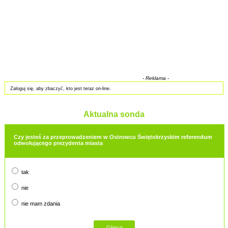
- Reklama -
Zaloguj się, aby zbaczyć, kto jest teraz on-line.
Aktualna sonda
Czy jesteś za przeprowadzeniem w Ostrowcu Świętokrzyskim referendum
odwołującego prezydenta miasta
tak
nie
nie mam zdania