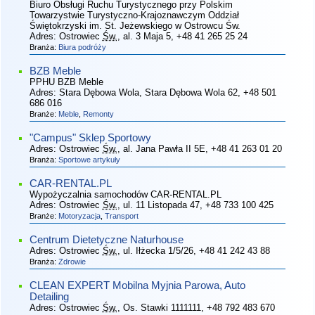
Biuro Obsługi Ruchu Turystycznego przy Polskim
Towarzystwie Turystyczno-Krajoznawczym Oddział
Świętokrzyski im. St. Jeżewskiego w Ostrowcu Św.
Adres:
Ostrowiec
Św.
, al. 3 Maja 5
, +48 41 265 25 24
Branża:
Biura podróży
BZB Meble
PPHU BZB Meble
Adres:
Stara Dębowa Wola, Stara Dębowa Wola 62
, +48 501
686 016
Branże:
Meble
,
Remonty
"Campus" Sklep Sportowy
Adres:
Ostrowiec
Św.
, al. Jana Pawła II 5E
, +48 41 263 01 20
Branża:
Sportowe artykuły
CAR-RENTAL.PL
Wypożyczalnia samochodów CAR-RENTAL.PL
Adres:
Ostrowiec
Św.
, ul. 11 Listopada 47
, +48 733 100 425
Branże:
Motoryzacja
,
Transport
Centrum Dietetyczne Naturhouse
Adres:
Ostrowiec
Św.
, ul. Iłżecka 1/5/26
, +48 41 242 43 88
Branża:
Zdrowie
CLEAN EXPERT Mobilna Myjnia Parowa, Auto
Detailing
Adres:
Ostrowiec
Św.
, Os. Stawki 1111111
, +48 792 483 670