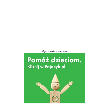
- Ogłoszenie społeczne -