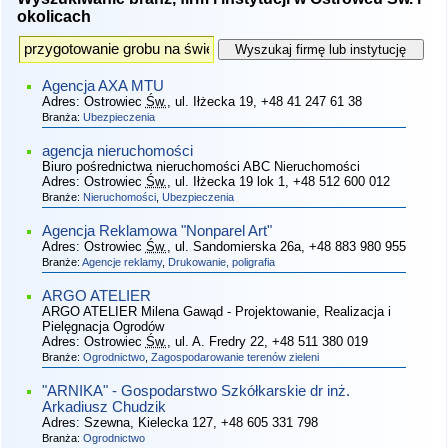
okolicach
Agencja AXA MTU
Adres:
Ostrowiec
Św.
, ul. Iłżecka 19
, +48 41 247 61 38
Branża:
Ubezpieczenia
agencja nieruchomości
Biuro pośrednictwa nieruchomości ABC Nieruchomości
Adres:
Ostrowiec
Św.
, ul. Iłżecka 19 lok 1
, +48 512 600 012
Branże:
Nieruchomości
,
Ubezpieczenia
Agencja Reklamowa "Nonparel Art"
Adres:
Ostrowiec
Św.
, ul. Sandomierska 26a
, +48 883 980 955
Branże:
Agencje reklamy
,
Drukowanie, poligrafia
ARGO ATELIER
ARGO ATELIER Milena Gawąd - Projektowanie, Realizacja i
Pielęgnacja Ogrodów
Adres:
Ostrowiec
Św.
, ul. A. Fredry 22
, +48 511 380 019
Branże:
Ogrodnictwo
,
Zagospodarowanie terenów zieleni
"ARNIKA" - Gospodarstwo Szkółkarskie dr inż.
Arkadiusz Chudzik
Adres:
Szewna, Kielecka 127
, +48 605 331 798
Branża:
Ogrodnictwo