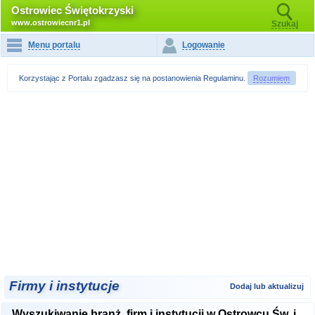
Ostrowiec Świętokrzyski
www.ostrowiecnr1.pl
Szukaj
Menu portalu
Logowanie
Korzystając z Portalu zgadzasz się na postanowienia
Regulaminu
.
Rozumiem
Firmy i instytucje
Dodaj lub aktualizuj
Wyszukiwanie branż, firm i instytucji w Ostrowcu Św. i