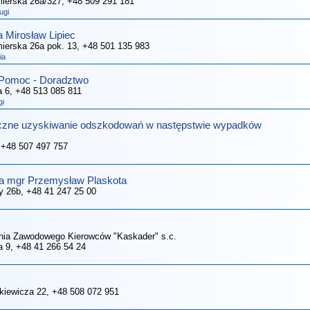
mierska 26a/327
, +48 509 291 181
ugi
 Mirosław Lipiec
mierska 26a pok. 13
, +48 501 135 983
ia
 Pomoc - Doradztwo
a 6
, +48 513 085 811
gi
eczne uzyskiwanie odszkodowań w następstwie wypadków
 +48 507 497 757
a mgr Przemysław Plaskota
y 26b
, +48 41 247 25 00
enia Zawodowego Kierowców "Kaskader" s.c.
a 9
, +48 41 266 54 24
nkiewicza 22
, +48 508 072 951