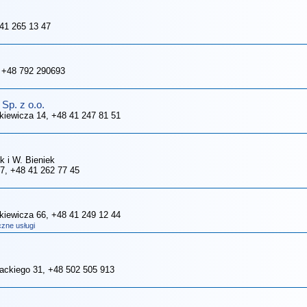
 41 265 13 47
, +48 792 290693
p. z o.o.
nkiewicza 14
, +48 41 247 81 51
k i W. Bieniek
27
, +48 41 262 77 45
nkiewicza 66
, +48 41 249 12 44
czne usługi
wackiego 31
, +48 502 505 913