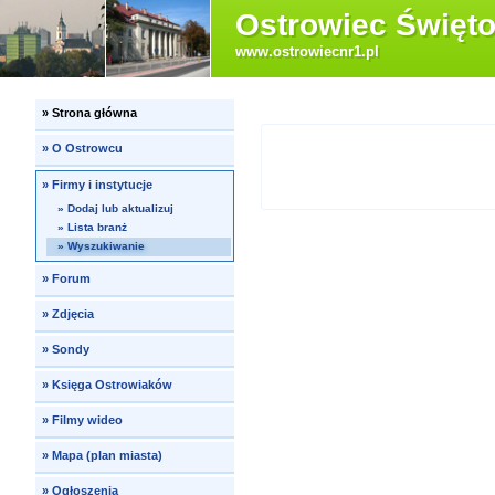
Ostrowiec Święto
www.ostrowiecnr1.pl
»
Strona główna
»
O Ostrowcu
»
Firmy i instytucje
»
Dodaj lub aktualizuj
»
Lista branż
»
Wyszukiwanie
»
Forum
»
Zdjęcia
»
Sondy
»
Księga Ostrowiaków
»
Filmy wideo
»
Mapa (plan miasta)
»
Ogłoszenia