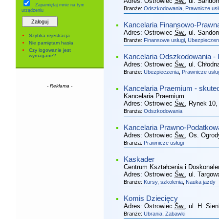
Adres:
Ostrowiec
Św.
, ul. Sando
Zapamiętaj mnie
na tym
Branże:
Odszkodowania
,
Prawnicze usł
urządzeniu
Kancelaria Finansowo-Prawna
Adres:
Ostrowiec
Św.
, ul. Sando
Szybka rejestracja
Branże:
Finansowe usługi
,
Ubezpieczen
Nie pamiętam hasła
Czy logowanie jest
wymagane?
Kancelaria Odszkodowania -
Adres:
Ostrowiec
Św.
, ul. Chłodn
Branże:
Ubezpieczenia
,
Prawnicze usłu
- Reklama -
Kancelaria Praemium - skut
Kancelaria Praemium
Adres:
Ostrowiec
Św.
, Rynek 10
,
Branża:
Odszkodowania
Kancelaria Prawno-Podatkow
Adres:
Ostrowiec
Św.
, Os. Ogrod
Branża:
Prawnicze usługi
Kaskader
Centrum Kształcenia i Doskonal
Adres:
Ostrowiec
Św.
, ul. Targow
Branże:
Kursy, szkolenia
,
Nauka jazdy
Komis Dziecięcy
Adres:
Ostrowiec
Św.
, ul. H. Sie
Branże:
Ubrania
,
Zabawki