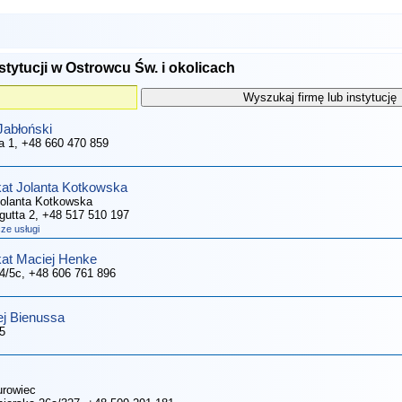
stytucji w Ostrowcu Św. i okolicach
Jabłoński
a 1
, +48 660 470 859
at Jolanta Kotkowska
olanta Kotkowska
ugutta 2
, +48 517 510 197
ze usługi
at Maciej Henke
 4/5c
, +48 606 761 896
j Bienussa
 5
urowiec