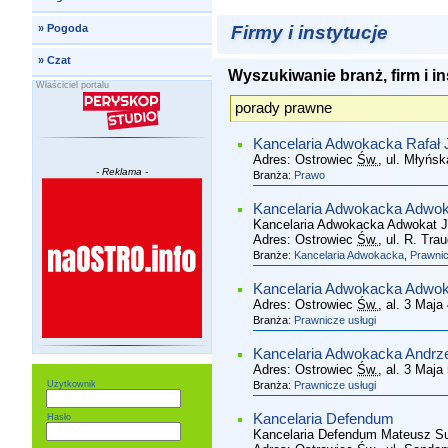
Firmy i instytucje
»
Pogoda
»
Czat
Wyszukiwanie branż, firm i in
Właściciel portalu
Kancelaria Adwokacka Rafał 
Adres:
Ostrowiec
Św.
, ul. Młyńsk
- Reklama -
Branża:
Prawo
Kancelaria Adwokacka Adwok
Kancelaria Adwokacka Adwokat J
Adres:
Ostrowiec
Św.
, ul. R. Tra
Branże:
Kancelaria Adwokacka
,
Prawnic
Kancelaria Adwokacka Adwok
Adres:
Ostrowiec
Św.
, al. 3 Maja
Branża:
Prawnicze usługi
Kancelaria Adwokacka Andrze
Adres:
Ostrowiec
Św.
, al. 3 Maja
Użytkownik
Branża:
Prawnicze usługi
Kancelaria Defendum
Hasło
Kancelaria Defendum Mateusz S