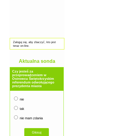
Zaloguj się, aby zbaczyć, kto jest
teraz on-line.
Aktualna sonda
Czy jesteś za
przeprowadzeniem w
Ostrowcu Świętokrzyskim
referendum odwołującego
prezydenta miasta
nie
tak
nie mam zdania