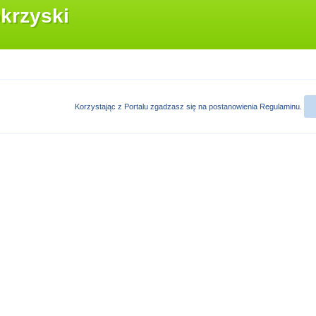
krzyski
Korzystając z Portalu zgadzasz się na postanowienia
Regulaminu
.