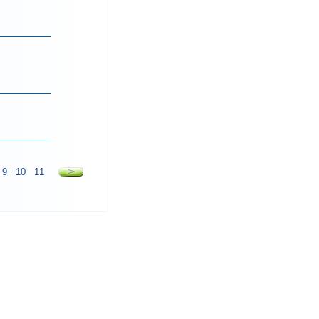
9
10
11