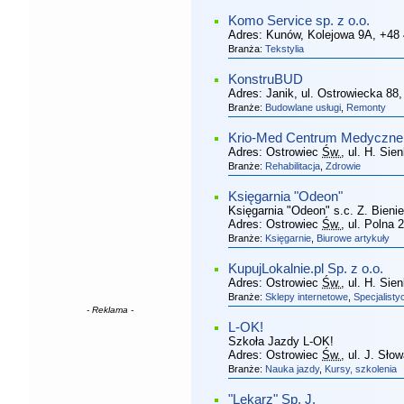
Komo Service sp. z o.o.
Adres:
Kunów, Kolejowa 9A
, +48
Branża:
Tekstylia
KonstruBUD
Adres:
Janik, ul. Ostrowiecka 88
Branże:
Budowlane usługi
,
Remonty
Krio-Med Centrum Medyczne S
Adres:
Ostrowiec
Św.
, ul. H. Sie
Branże:
Rehabilitacja
,
Zdrowie
Księgarnia "Odeon"
Księgarnia "Odeon" s.c. Z. Bienie
Adres:
Ostrowiec
Św.
, ul. Polna 
Branże:
Księgarnie
,
Biurowe artykuły
KupujLokalnie.pl Sp. z o.o.
Adres:
Ostrowiec
Św.
, ul. H. Sie
Branże:
Sklepy internetowe
,
Specjalisty
- Reklama -
L-OK!
Szkoła Jazdy L-OK!
Adres:
Ostrowiec
Św.
, ul. J. Sło
Branże:
Nauka jazdy
,
Kursy, szkolenia
"Lekarz" Sp. J.