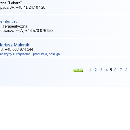
czna "Lekarz"
topada 3F
, +48 41 247 07 28
apeutyczna
 i Terapeutyczna
nkiewicza 26 A
, +48 570 076 953
ariusz Mularski
48
, +48 663 974 144
maszyny i urządzenia - produkcja, obsługa
1
2
3
4
5
6
7
8