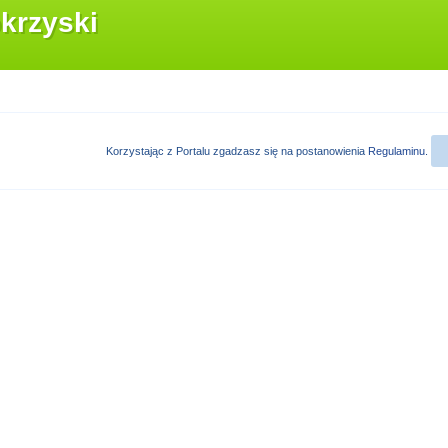
krzyski
Korzystając z Portalu zgadzasz się na postanowienia
Regulaminu
.