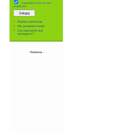
Zapamiętaj mnie
na tym
urządzeniu
Szybka rejestracja
Nie pamiętam hasła
Czy logowanie jest
wymagane?
- Reklama -