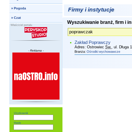
Firmy i instytucje
»
Pogoda
»
Czat
Wyszukiwanie branż, firm i in
Właściciel portalu
Zakład Poprawczy
Adres:
Ostrowiec
Św.
, ul. Długa 
- Reklama -
Branża:
Ośrodki wychowawcze
Użytkownik
Hasło