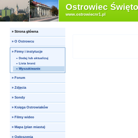
Ostrowiec Święto
www.ostrowiecnr1.pl
»
Strona główna
»
O Ostrowcu
»
Firmy i instytucje
»
Dodaj lub aktualizuj
»
Lista branż
»
Wyszukiwanie
»
Forum
»
Zdjęcia
»
Sondy
»
Księga Ostrowiaków
»
Filmy wideo
»
Mapa (plan miasta)
»
Ogłoszenia