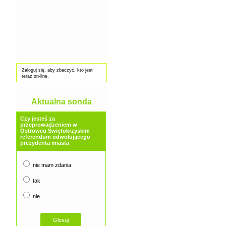
Zaloguj się, aby zbaczyć, kto jest
teraz on-line.
Aktualna sonda
Czy jesteś za
przeprowadzeniem w
Ostrowcu Świętokrzyskim
referendum odwołującego
prezydenta miasta
nie mam zdania
tak
nie