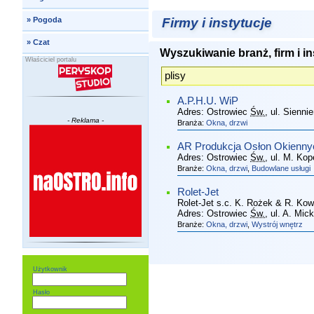
Firmy i instytucje
»
Pogoda
»
Czat
Wyszukiwanie branż, firm i in
Właściciel portalu
A.P.H.U. WiP
Adres:
Ostrowiec
Św.
, ul. Sienni
- Reklama -
Branża:
Okna, drzwi
AR Produkcja Osłon Okienny
Adres:
Ostrowiec
Św.
, ul. M. Kop
Branże:
Okna, drzwi
,
Budowlane usługi
Rolet-Jet
Rolet-Jet s.c. K. Rożek & R. Kow
Adres:
Ostrowiec
Św.
, ul. A. Mic
Branże:
Okna, drzwi
,
Wystrój wnętrz
Użytkownik
Hasło