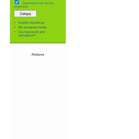
Zapamiętaj mnie
na tym
urządzeniu
Szybka rejestracja
Nie pamiętam hasła
Czy logowanie jest
wymagane?
- Reklama -