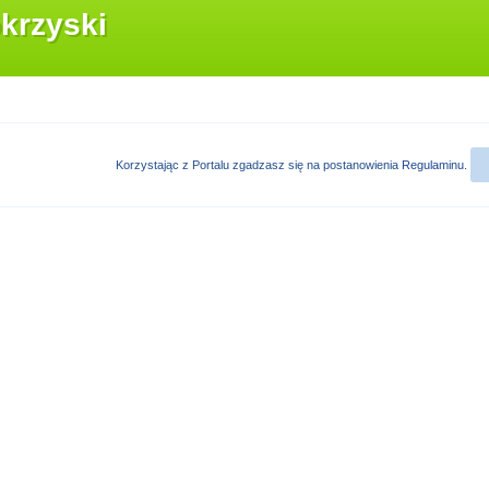
krzyski
Korzystając z Portalu zgadzasz się na postanowienia
Regulaminu
.