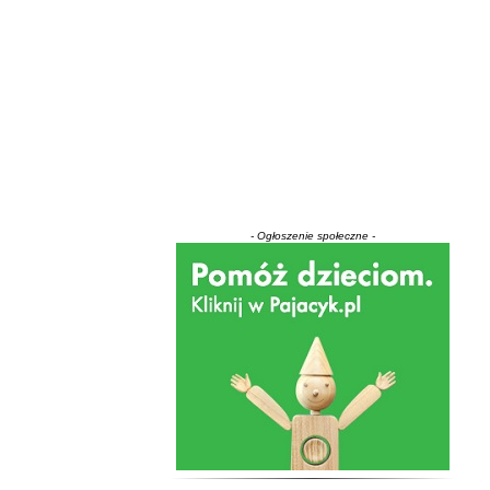
- Ogłoszenie społeczne -