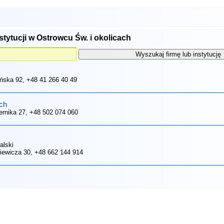
stytucji w Ostrowcu Św. i okolicach
eńska 92
, +48 41 266 40 49
ch
ernika 27
, +48 502 074 060
alski
kiewicza 30
, +48 662 144 914