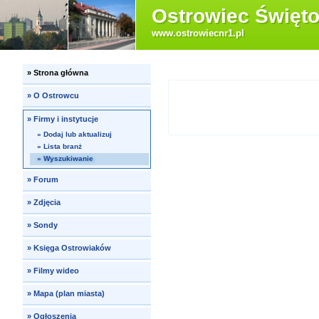
Ostrowiec Święto
www.ostrowiecnr1.pl
»
Strona główna
»
O Ostrowcu
»
Firmy i instytucje
»
Dodaj lub aktualizuj
»
Lista branż
»
Wyszukiwanie
»
Forum
»
Zdjęcia
»
Sondy
»
Księga Ostrowiaków
»
Filmy wideo
»
Mapa (plan miasta)
»
Ogłoszenia