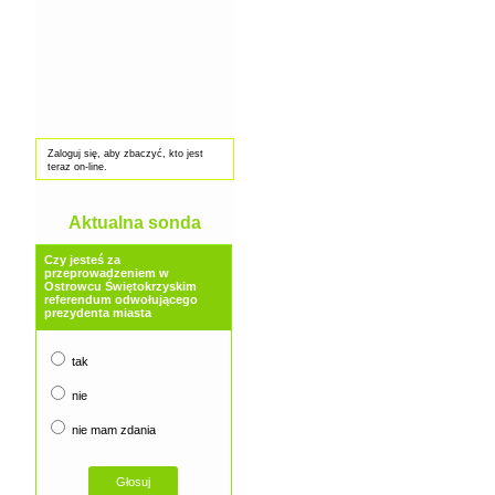
Zaloguj się, aby zbaczyć, kto jest
teraz on-line.
Aktualna sonda
Czy jesteś za
przeprowadzeniem w
Ostrowcu Świętokrzyskim
referendum odwołującego
prezydenta miasta
tak
nie
nie mam zdania