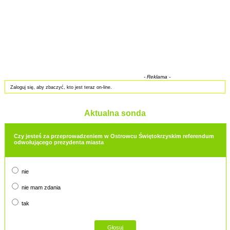
- Reklama -
Zaloguj się, aby zbaczyć, kto jest teraz on-line.
Aktualna sonda
Czy jesteś za przeprowadzeniem w Ostrowcu Świętokrzyskim referendum
odwołującego prezydenta miasta
nie
nie mam zdania
tak