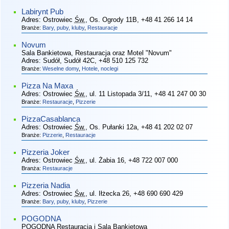
Labirynt Pub
Adres:
Ostrowiec
Św.
, Os. Ogrody 11B
, +48 41 266 14 14
Branże:
Bary, puby, kluby
,
Restauracje
Novum
Sala Bankietowa, Restauracja oraz Motel "Novum"
Adres:
Sudół, Sudół 42C
, +48 510 125 732
Branże:
Weselne domy
,
Hotele, noclegi
Pizza Na Maxa
Adres:
Ostrowiec
Św.
, ul. 11 Listopada 3/11
, +48 41 247 00 30
Branże:
Restauracje
,
Pizzerie
PizzaCasablanca
Adres:
Ostrowiec
Św.
, Os. Pułanki 12a
, +48 41 202 02 07
Branże:
Pizzerie
,
Restauracje
Pizzeria Joker
Adres:
Ostrowiec
Św.
, ul. Żabia 16
, +48 722 007 000
Branża:
Restauracje
Pizzeria Nadia
Adres:
Ostrowiec
Św.
, ul. Iłżecka 26
, +48 690 690 429
Branże:
Bary, puby, kluby
,
Pizzerie
POGODNA
POGODNA Restauracja i Sala Bankietowa