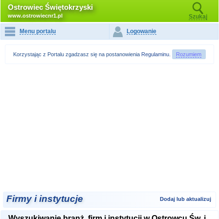
Ostrowiec Świętokrzyski
www.ostrowiecnr1.pl
Szukaj
Menu portalu
Logowanie
Korzystając z Portalu zgadzasz się na postanowienia
Regulaminu
.
Rozumiem
Firmy i instytucje
Dodaj lub aktualizuj
Wyszukiwanie branż, firm i instytucji w Ostrowcu Św. i