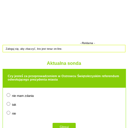
- Reklama -
Zaloguj się, aby zbaczyć, kto jest teraz on-line.
Aktualna sonda
Czy jesteś za przeprowadzeniem w Ostrowcu Świętokrzyskim referendum
odwołującego prezydenta miasta
nie mam zdania
tak
nie