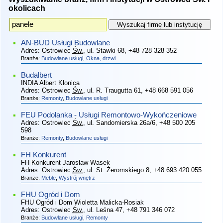
okolicach
AN-BUD Usługi Budowlane
Adres:
Ostrowiec
Św.
, ul. Stawki 68
, +48 728 328 352
Branże:
Budowlane usługi
,
Okna, drzwi
Budalbert
INDIA Albert Kłonica
Adres:
Ostrowiec
Św.
, ul. R. Traugutta 61
, +48 668 591 056
Branże:
Remonty
,
Budowlane usługi
FEU Podolanka - Usługi Remontowo-Wykończeniowe
Adres:
Ostrowiec
Św.
, ul. Sandomierska 26a/6
, +48 500 205
598
Branże:
Remonty
,
Budowlane usługi
FH Konkurent
FH Konkurent Jarosław Wasek
Adres:
Ostrowiec
Św.
, ul. St. Żeromskiego 8
, +48 693 420 055
Branże:
Meble
,
Wystrój wnętrz
FHU Ogród i Dom
FHU Ogród i Dom Wioletta Malicka-Rosiak
Adres:
Ostrowiec
Św.
, ul. Leśna 47
, +48 791 346 072
Branże:
Budowlane usługi
,
Remonty