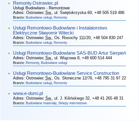
Remonty.Ostrowiec.pl
Usługi Budowlano - Remontowe
Adres:
Ostrowiec
Św.
, ul. Świętokrzyska 60
, +48 505 519 486
Branże:
Budowlane usługi
,
Remonty
Usługi Remontowo-Budowlane i Instalatorstwo
Elektryczne Sławomir Witecki
Adres:
Ostrowiec
Św.
, Os. Rosochy 111/20
, +48 504 830 247
Branże:
Budowlane usługi
,
Remonty
Usługi Remontowo-Budowlane SAS-BUD Artur Sierpień
Adres:
Ostrowiec
Św.
, ul. Wiązowa 8
, +48 600 514 444
Branże:
Remonty
,
Budowlane usługi
Usługi Remontowo-Budowlane Service Construction
Adres:
Ostrowiec
Św.
, Os. Słoneczne 12/76
, +48 795 31 97 22
Branże:
Budowlane usługi
,
Remonty
www.e-domi.pl
Adres:
Ostrowiec
Św.
, ul. J. Kilińskiego 32
, +48 41 265 48 31
Branże:
Budowlane materiały
,
Sklepy internetowe