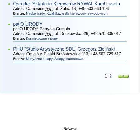
Ośrodek Szkolenia Kierowców RYWAL Karol Lasota
Adres:
Ostrowiec
Św.
, ul. Żabia 14
, +48 503 563 196
Branże:
Nauka jazdy
,
Kwalifikacje dla kierowców zawodowych
patiO URODY
patiO URODY Patrycja Gumuła
Adres:
Ostrowiec
Św.
, ul. Denkowska 8/6
, +48 570 805 017
Branża:
Kosmetyczne salony
PHU "Studio Artystyczne SDL" Grzegorz Zieliński
Adres:
Ćmielów, Piaski Brzóstowskie 113
, +48 502 729 817
Branże:
Muzyczne sklepy
,
Sklepy internetowe
1
2
- Reklama -