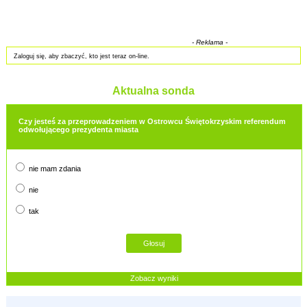
- Reklama -
Zaloguj się, aby zbaczyć, kto jest teraz on-line.
Aktualna sonda
Czy jesteś za przeprowadzeniem w Ostrowcu Świętokrzyskim referendum
odwołującego prezydenta miasta
nie mam zdania
nie
tak
Zobacz wyniki