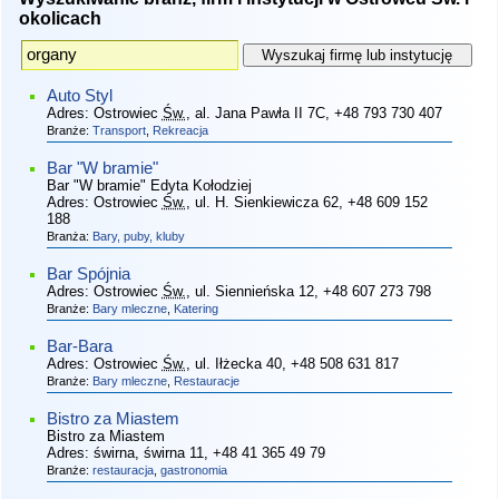
okolicach
Auto Styl
Adres:
Ostrowiec
Św.
, al. Jana Pawła II 7C
, +48 793 730 407
Branże:
Transport
,
Rekreacja
Bar "W bramie"
Bar "W bramie" Edyta Kołodziej
Adres:
Ostrowiec
Św.
, ul. H. Sienkiewicza 62
, +48 609 152
188
Branża:
Bary, puby, kluby
Bar Spójnia
Adres:
Ostrowiec
Św.
, ul. Siennieńska 12
, +48 607 273 798
Branże:
Bary mleczne
,
Katering
Bar-Bara
Adres:
Ostrowiec
Św.
, ul. Iłżecka 40
, +48 508 631 817
Branże:
Bary mleczne
,
Restauracje
Bistro za Miastem
Bistro za Miastem
Adres:
świrna, świrna 11
, +48 41 365 49 79
Branże:
restauracja
,
gastronomia