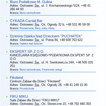
Biuro Podatkowe M. Gulina
Adres:
Ostrowiec
Św.
, ul. J. Kochanowskiego 5/24
, +48 41
266 44 93
Branża:
Biura rachunkowe
CYKADA Coctail Bar
Adres:
Ostrowiec
Św.
, Os. Ogrody 32 b
, +48 531 95 59 00
Branże:
Restauracje
,
Bary, puby, kluby
Dzienna Opieka Nad Dzieckiem "PUCHATEK"
Adres:
Ostrowiec
Św.
, ul. Polna 84
, +48 608 763 622
Branża:
Opieka nad dziećmi
EKSPERT SP. Z O.O.
KANCELARIA KSIĘGOWO-*PODATKOWA EKSPERT SP. Z
O.O.
Adres:
Ostrowiec
Św.
, ul. H. Sienkiewicza 24A
, +48 505 020
251
Branże:
Biura rachunkowe
,
Finansowe usługi
Fikoland
Centrum Zabaw dla Dzieci "Fikoland"
Adres:
Ostrowiec
Św.
, Os. Ogrody 28
, +48 41 249 15 00
Branża:
Przedszkola
FIKU MIKU
Sala Zabaw dla Dzieci "FIKU MIKU"
Adres:
Ostrowiec
Św.
, Os. Słoneczne 15
, +48 792 840 350