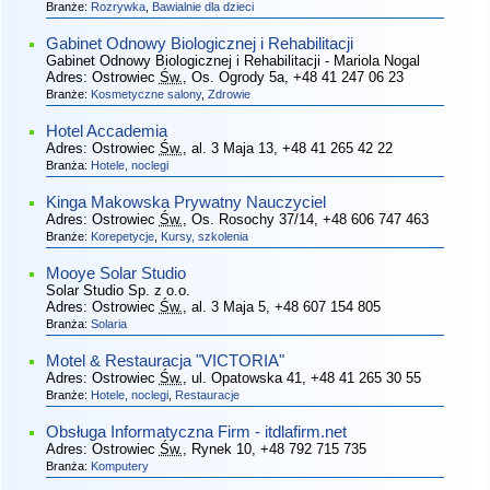
Branże:
Rozrywka
,
Bawialnie dla dzieci
Gabinet Odnowy Biologicznej i Rehabilitacji
Gabinet Odnowy Biologicznej i Rehabilitacji - Mariola Nogal
Adres:
Ostrowiec
Św.
, Os. Ogrody 5a
, +48 41 247 06 23
Branże:
Kosmetyczne salony
,
Zdrowie
Hotel Accademia
Adres:
Ostrowiec
Św.
, al. 3 Maja 13
, +48 41 265 42 22
Branża:
Hotele, noclegi
Kinga Makowska Prywatny Nauczyciel
Adres:
Ostrowiec
Św.
, Os. Rosochy 37/14
, +48 606 747 463
Branże:
Korepetycje
,
Kursy, szkolenia
Mooye Solar Studio
Solar Studio Sp. z o.o.
Adres:
Ostrowiec
Św.
, al. 3 Maja 5
, +48 607 154 805
Branża:
Solaria
Motel & Restauracja "VICTORIA"
Adres:
Ostrowiec
Św.
, ul. Opatowska 41
, +48 41 265 30 55
Branże:
Hotele, noclegi
,
Restauracje
Obsługa Informatyczna Firm - itdlafirm.net
Adres:
Ostrowiec
Św.
, Rynek 10
, +48 792 715 735
Branża:
Komputery