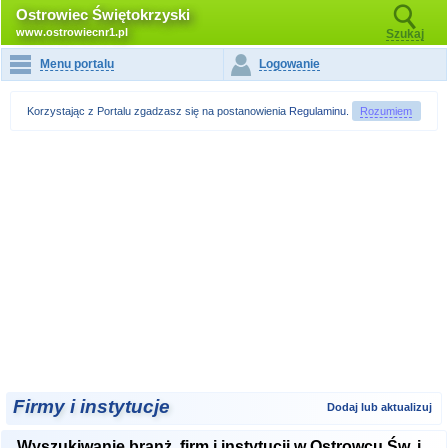
Ostrowiec Świętokrzyski
www.ostrowiecnr1.pl
Szukaj
Menu portalu
Logowanie
Korzystając z Portalu zgadzasz się na postanowienia
Regulaminu
.
Rozumiem
Firmy i instytucje
Dodaj lub aktualizuj
Wyszukiwanie branż, firm i instytucji w Ostrowcu Św. i