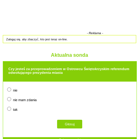
- Reklama -
Zaloguj się, aby zbaczyć, kto jest teraz on-line.
Aktualna sonda
Czy jesteś za przeprowadzeniem w Ostrowcu Świętokrzyskim referendum
odwołującego prezydenta miasta
nie
nie mam zdania
tak