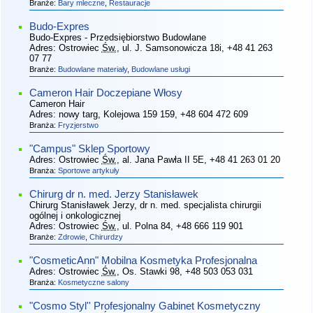
Branże:
Bary mleczne
,
Restauracje
Budo-Expres
Budo-Expres - Przedsiębiorstwo Budowlane
Adres:
Ostrowiec
Św.
, ul. J. Samsonowicza 18i
, +48 41 263
07 77
Branże:
Budowlane materiały
,
Budowlane usługi
Cameron Hair Doczepiane Włosy
Cameron Hair
Adres:
nowy targ, Kolejowa 159 159
, +48 604 472 609
Branża:
Fryzjerstwo
"Campus" Sklep Sportowy
Adres:
Ostrowiec
Św.
, al. Jana Pawła II 5E
, +48 41 263 01 20
Branża:
Sportowe artykuły
Chirurg dr n. med. Jerzy Stanisławek
Chirurg Stanisławek Jerzy, dr n. med. specjalista chirurgii
ogólnej i onkologicznej
Adres:
Ostrowiec
Św.
, ul. Polna 84
, +48 666 119 901
Branże:
Zdrowie
,
Chirurdzy
"CosmeticAnn" Mobilna Kosmetyka Profesjonalna
Adres:
Ostrowiec
Św.
, Os. Stawki 98
, +48 503 053 031
Branża:
Kosmetyczne salony
"Cosmo Styl'' Profesjonalny Gabinet Kosmetyczny