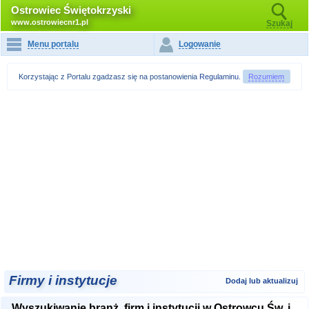
Ostrowiec Świętokrzyski
www.ostrowiecnr1.pl
Szukaj
Menu portalu
Logowanie
Korzystając z Portalu zgadzasz się na postanowienia
Regulaminu
.
Rozumiem
Firmy i instytucje
Dodaj lub aktualizuj
Wyszukiwanie branż, firm i instytucji w Ostrowcu Św. i