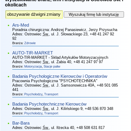
okolicach
Ars-Med
Poradnia chirurgiczna: Andrzej Panasiewicz, Jerzy Przysucha
Adres:
Ostrowiec
Św.
, ul. J. Słowackiego 23
, +48 41 247 92
92
Branża:
Zdrowie
AUTO-TIR-MARKET
AUTO-TIR-MARKET - Skład Artykułów Motoryzacyjnych
Adres:
Ostrowiec
Św.
, ul. Żabia 40
, +48 41 247 97 97
Branże:
Motoryzacja
,
Stacje paliw
Badania Psychologiczne Kierowców i Operatorów
Pracownia Psychologiczna "PSYCHOTECHNIKA"
Adres:
Ostrowiec
Św.
, ul. J. Samsonowicza 40A
, +48 501 085
441
Branże:
Psycholodzy
,
Transport
Badania Psychotechniczne Kierowców
Adres:
Ostrowiec
Św.
, ul. J. Kilińskiego 9
, +48 536 870 348
Branże:
Psycholodzy
,
Transport
Bar-Bara
Adres:
Ostrowiec
Św.
, ul. Iłżecka 40
, +48 508 631 817