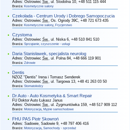
Adres:
Ostrowiec
Św.
, ul. Stodolna 10
, +48 511 115 444
Branża:
Kosmetyczne salony
Czekolada - Centrum Urody i Dobrego Samopoczucia
Adres:
Ostrowiec
Św.
, Os. Ogrody 39C
, +48 721 673 435
Branże:
Kosmetyczne salony
,
Fryzjerstwo
Czystoma
Adres:
Ostrowiec
Św.
, ul. Niska 6
, +48 510 841 510
Branża:
Sprzątanie, czyszczenie - usługi
Daria Stanisławek, specjalista neurolog
Adres:
Ostrowiec
Św.
, ul. Polna 84
, +48 666 119 901
Branża:
Zdrowie
Dentis
NZOZ "Dentis" Irena i Tomasz Senderek
Adres:
Ostrowiec
Św.
, ul. Targowa 13
, +48 41 263 03 50
Branża:
Stomatolodzy
Dr Auto - Auto Kosmetyka & Smart Repair
FU Doktor Auto Łukasz Janus
Adres:
Ostrowiec
Św.
, ul. Zygmuntówka 159
, +48 517 909 112
Branże:
Motoryzacja
,
Myjnie samochodowe
FHU PAS Piotr Skowroń
Adres:
Sadowie, Sadowie 9
, +48 797 406 416
Branże:
Motoryzacja
,
Samochody - sprzedaż