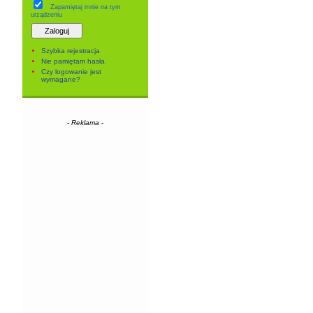
Zapamiętaj mnie
na tym
urządzeniu
Szybka rejestracja
Nie pamiętam hasła
Czy logowanie jest
wymagane?
- Reklama -