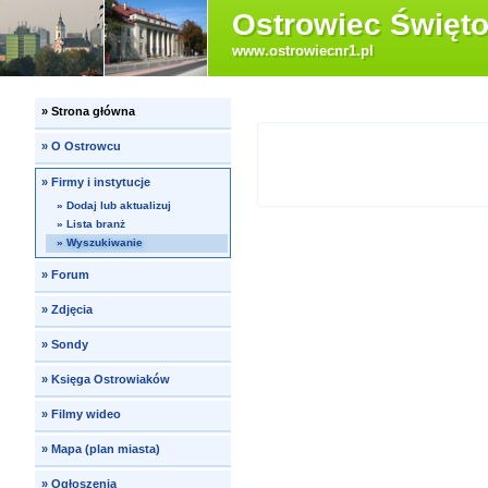
Ostrowiec Święto
www.ostrowiecnr1.pl
»
Strona główna
»
O Ostrowcu
»
Firmy i instytucje
»
Dodaj lub aktualizuj
»
Lista branż
»
Wyszukiwanie
»
Forum
»
Zdjęcia
»
Sondy
»
Księga Ostrowiaków
»
Filmy wideo
»
Mapa (plan miasta)
»
Ogłoszenia