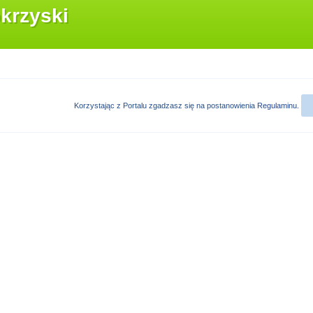
krzyski
Korzystając z Portalu zgadzasz się na postanowienia
Regulaminu
.