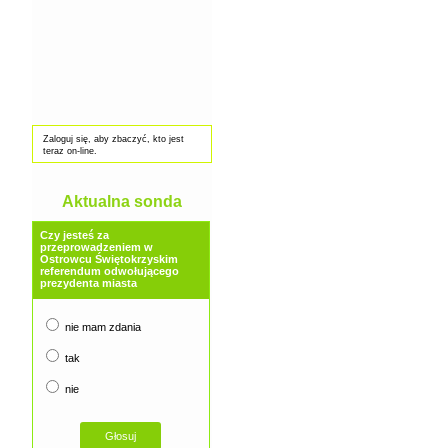
Zaloguj się, aby zbaczyć, kto jest
teraz on-line.
Aktualna sonda
Czy jesteś za
przeprowadzeniem w
Ostrowcu Świętokrzyskim
referendum odwołującego
prezydenta miasta
nie mam zdania
tak
nie