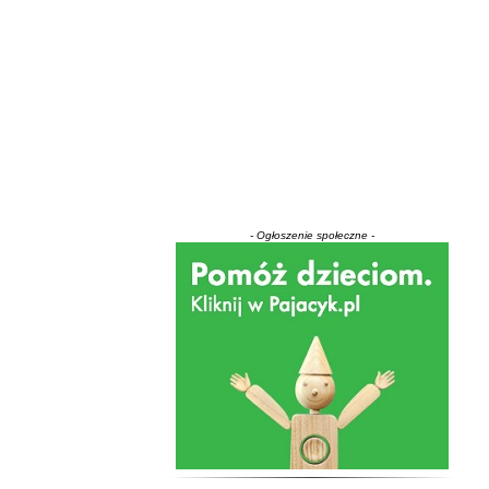
- Ogłoszenie społeczne -