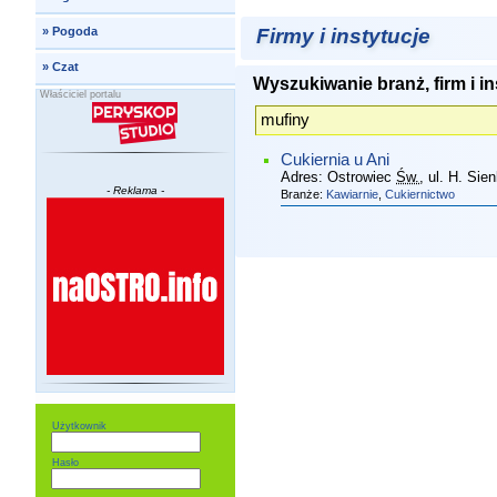
Firmy i instytucje
»
Pogoda
»
Czat
Wyszukiwanie branż, firm i in
Właściciel portalu
Cukiernia u Ani
Adres:
Ostrowiec
Św.
, ul. H. Sie
- Reklama -
Branże:
Kawiarnie
,
Cukiernictwo
Użytkownik
Hasło