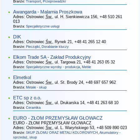
Branże:
Transport
,
Przeprowadzki
Awangarda - Malarnia Proszkowa
Adres:
Ostrowiec
Św.
, ul. H. Sienkiewicza 156
, +48 510 261
013
Branża:
Specjalistyczne usługi
DIK
Adres:
Ostrowiec
Św.
, Rynek 21
, +48 41 265 12 40
Branże:
Pieczątki
,
Dorabianie kluczy
Elkom Trade SA - Zakład Produkcyjny
Adres:
Ostrowiec
Św.
, ul. Targowa 21
, +48 41 263 05 32
Branże:
Specjalistyczne wyroby - produkcja
,
Meble
Elmetkol
Adres:
Ostrowiec
Św.
, ul. St. Brody 24
, +48 697 657 962
Branża:
Metale - skup
ETC sp z o.o.
Adres:
Ostrowiec
Św.
, ul. Drukarska 14
, +48 41 263 68 10
Branża:
Ceramika
EURO - ZŁOM PRZEMYSŁAW GŁOWACZ
EURO - ZŁOM PRZEMYSŁAW GŁOWACZ
Adres:
Ostrowiec
Św.
, ul. L. Waryńskiego 53
, +48 509 890 023
Branże:
SKUP ZŁOMU ORAZ METALI KOLOROWYCH
,
Akumulatory -
sprzedaż, skup