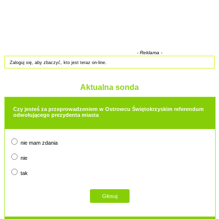
- Reklama -
Zaloguj się, aby zbaczyć, kto jest teraz on-line.
Aktualna sonda
Czy jesteś za przeprowadzeniem w Ostrowcu Świętokrzyskim referendum
odwołującego prezydenta miasta
nie mam zdania
nie
tak