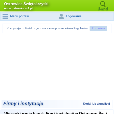
Ostrowiec Świętokrzyski
www.ostrowiecnr1.pl
Szukaj
Menu portalu
Logowanie
Korzystając z Portalu zgadzasz się na postanowienia
Regulaminu
.
Rozumiem
Firmy i instytucje
Dodaj lub aktualizuj
Wyszukiwanie branż, firm i instytucji w Ostrowcu Św. i