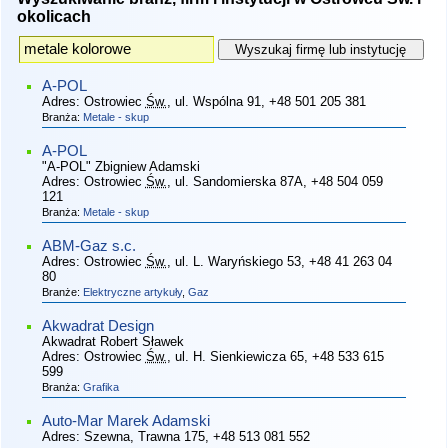
okolicach
A-POL
Adres:
Ostrowiec
Św.
, ul. Wspólna 91
, +48 501 205 381
Branża:
Metale - skup
A-POL
"A-POL" Zbigniew Adamski
Adres:
Ostrowiec
Św.
, ul. Sandomierska 87A
, +48 504 059
121
Branża:
Metale - skup
ABM-Gaz s.c.
Adres:
Ostrowiec
Św.
, ul. L. Waryńskiego 53
, +48 41 263 04
80
Branże:
Elektryczne artykuły
,
Gaz
Akwadrat Design
Akwadrat Robert Sławek
Adres:
Ostrowiec
Św.
, ul. H. Sienkiewicza 65
, +48 533 615
599
Branża:
Grafika
Auto-Mar Marek Adamski
Adres:
Szewna, Trawna 175
, +48 513 081 552