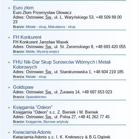
Euro złom
Euro Złom Przemysław Głowacz
Adres:
Ostrowiec
Św.
, ul. L. Waryńskiego 53
, +48 509 89 00
23
Branże:
Metale - skup
,
Makulatura - skup
FH Konkurent
FH Konkurent Jarosław Wasek
Adres:
Ostrowiec
Św.
, ul. St. Żeromskiego 8
, +48 693 420 055
Branże:
Meble
,
Wystrój wnętrz
FHU Nik-Dar Skup Surowców Wtórnych i Metali
Kolorowych
Adres:
Ostrowiec
Św.
, ul. Starokunowska 1
, +48 604 219 185
Branża:
Metale - skup
Goldspaw
Adres:
Ostrowiec
Św.
, ul. Żurawia 14
, +48 697 653 023
Branża:
Spawalnictwo
Księgarnia "Odeon"
Księgarnia "Odeon" s.c. Z. Bieniek i W. Bieniek
Adres:
Ostrowiec
Św.
, ul. Polna 27
, +48 41 262 77 45
Branże:
Księgarnie
,
Biurowe artykuły
Kwiaciarnia Adonis
Kwiaciarnia Adonis s.c. I. K. Krełowscy & B.G.Ogórek