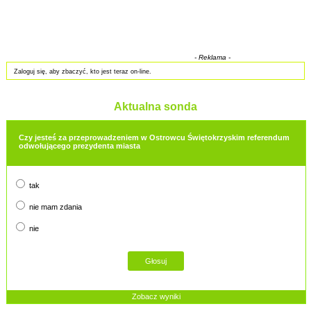
- Reklama -
Zaloguj się, aby zbaczyć, kto jest teraz on-line.
Aktualna sonda
Czy jesteś za przeprowadzeniem w Ostrowcu Świętokrzyskim referendum
odwołującego prezydenta miasta
tak
nie mam zdania
nie
Zobacz wyniki