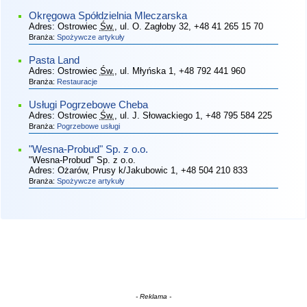
Okręgowa Spółdzielnia Mleczarska
Adres:
Ostrowiec
Św.
, ul. O. Zagłoby 32
, +48 41 265 15 70
Branża:
Spożywcze artykuły
Pasta Land
Adres:
Ostrowiec
Św.
, ul. Młyńska 1
, +48 792 441 960
Branża:
Restauracje
Usługi Pogrzebowe Cheba
Adres:
Ostrowiec
Św.
, ul. J. Słowackiego 1
, +48 795 584 225
Branża:
Pogrzebowe usługi
"Wesna-Probud" Sp. z o.o.
"Wesna-Probud" Sp. z o.o.
Adres:
Ożarów, Prusy k/Jakubowic 1
, +48 504 210 833
Branża:
Spożywcze artykuły
- Reklama -