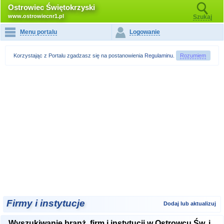
Ostrowiec Świętokrzyski
www.ostrowiecnr1.pl
Szukaj
Menu portalu
Logowanie
Korzystając z Portalu zgadzasz się na postanowienia
Regulaminu
.
Rozumiem
Firmy i instytucje
Dodaj lub aktualizuj
Wyszukiwanie branż, firm i instytucji w Ostrowcu Św. i