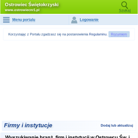
Ostrowiec Świętokrzyski
www.ostrowiecnr1.pl
Szukaj
Menu portalu
Logowanie
Korzystając z Portalu zgadzasz się na postanowienia
Regulaminu
.
Rozumiem
Firmy i instytucje
Dodaj lub aktualizuj
Wyszukiwanie branż, firm i instytucji w Ostrowcu Św. i