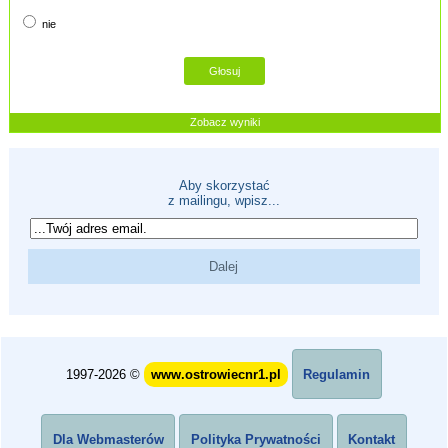
nie
Zobacz wyniki
Aby skorzystać
z mailingu, wpisz...
1997-2026 ©
www.ostrowiecnr1.pl
Regulamin
Dla Webmasterów
Polityka Prywatności
Kontakt