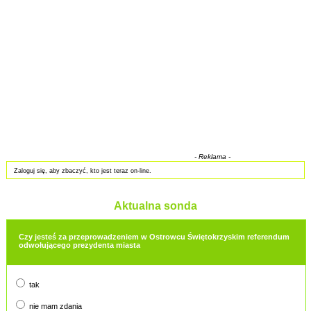
- Reklama -
Zaloguj się, aby zbaczyć, kto jest teraz on-line.
Aktualna sonda
Czy jesteś za przeprowadzeniem w Ostrowcu Świętokrzyskim referendum
odwołującego prezydenta miasta
tak
nie mam zdania