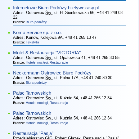
Internetowe Biuro Podróży biletywczasy.pl
Adres:
Ostrowiec
Św.
, ul. H. Sienkiewicza 66
, +48 41 249 03
22
Branża:
Biura podróży
Komo Service sp. z o.o.
Adres:
Kunów, Kolejowa 9A
, +48 41 265 13 47
Branża:
Tekstylia
Motel & Restauracja "VICTORIA"
Adres:
Ostrowiec
Św.
, ul. Opatowska 41
, +48 41 265 30 55
Branże:
Hotele, noclegi
,
Restauracje
Neckermann Ostrowiec Biuro Podróży
Adres:
Ostrowiec
Św.
, ul. Polna 17A
, +48 41 240 80 30
Branża:
Biura podróży
Pałac Tarnowskich
Adres:
Ostrowiec
Św.
, ul. Kuźnia 54
, +48 41 266 12 34
Branże:
Hotele, noclegi
,
Restauracje
Pałac Tarnowskich
Adres:
Ostrowiec
Św.
, ul. Kuźnia 54
, +48 41 266 12 34
Branże:
Hotele, noclegi
,
Restauracje
Restauracja "Pasja"
Przedsiębiorstwo GIG, Robert Głazek, Restauracja "Pasja"