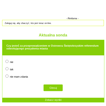
- Reklama -
Zaloguj się, aby zbaczyć, kto jest teraz on-line.
Aktualna sonda
Czy jesteś za przeprowadzeniem w Ostrowcu Świętokrzyskim referendum
odwołującego prezydenta miasta
nie
tak
nie mam zdania
Zobacz wyniki