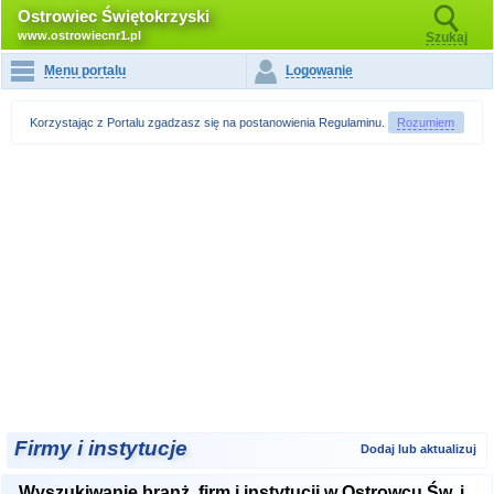
Ostrowiec Świętokrzyski
www.ostrowiecnr1.pl
Szukaj
Menu portalu
Logowanie
Korzystając z Portalu zgadzasz się na postanowienia
Regulaminu
.
Rozumiem
Firmy i instytucje
Dodaj lub aktualizuj
Wyszukiwanie branż, firm i instytucji w Ostrowcu Św. i