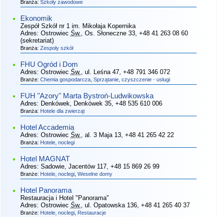
Branża:
Szkoły zawodowe
Ekonomik
Zespół Szkół nr 1 im. Mikołaja Kopernika
Adres:
Ostrowiec
Św.
, Os. Słoneczne 33
, +48 41 263 08 60
(sekretariat)
Branża:
Zespoły szkół
FHU Ogród i Dom
Adres:
Ostrowiec
Św.
, ul. Leśna 47
, +48 791 346 072
Branże:
Chemia gospodarcza
,
Sprzątanie, czyszczenie - usługi
FUH "Azory" Marta Bystroń-Ludwikowska
Adres:
Denkówek, Denkówek 35
, +48 535 610 006
Branża:
Hotele dla zwierząt
Hotel Accademia
Adres:
Ostrowiec
Św.
, al. 3 Maja 13
, +48 41 265 42 22
Branża:
Hotele, noclegi
Hotel MAGNAT
Adres:
Sadowie, Jacentów 117
, +48 15 869 26 99
Branże:
Hotele, noclegi
,
Weselne domy
Hotel Panorama
Restauracja i Hotel "Panorama"
Adres:
Ostrowiec
Św.
, ul. Opatowska 136
, +48 41 265 40 37
Branże:
Hotele, noclegi
,
Restauracje